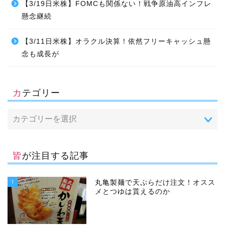
【3/19日米株】FOMCも関係ない！戦争原油高インフレ
懸念継続
【3/11日米株】オラクル決算！依然フリーキャッシュ懸
念も成長が
カテゴリー
皆が注目する記事
1
丸亀製麺で天ぷらだけ注文！オスス
メとつゆは貰えるのか