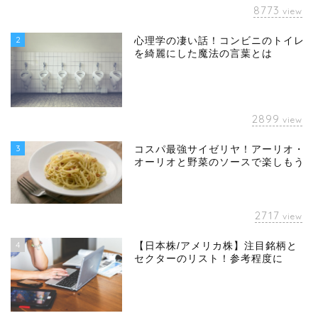
8773
view
2
心理学の凄い話！コンビニのトイレ
を綺麗にした魔法の言葉とは
2899
view
3
コスパ最強サイゼリヤ！アーリオ・
オーリオと野菜のソースで楽しもう
2717
view
4
【日本株/アメリカ株】注目銘柄と
セクターのリスト！参考程度に