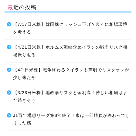
最近の投稿
【7/17日米株】韓国株クラッシュ下げ？久々に相場環境
を考える
【4/21日米株】ホルムズ海峡含めイランの戦争リスク相
場振り返る
【4/1日米株】戦争終わる？イランも声明でリスクオンが
少し来たぞ
【3/26日米株】地政学リスクと金利高！苦しい相場はま
だ続きそう
J1百年構想リーグ第8節終了！東は一部勝負が終わってし
まった感