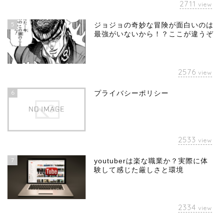
2711
view
5
ジョジョの奇妙な冒険が面白いのは
最強がいないから！？ここが違うぞ
2576
view
6
プライバシーポリシー
2533
view
7
youtuberは楽な職業か？実際に体
験して感じた厳しさと環境
2334
view