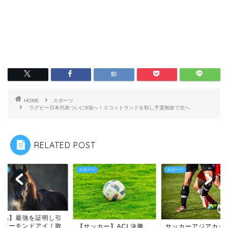
HOME
スポーツ
ラグビー日本代表ついに8強へ！スコットランドを制し予選無敗で次へ
RELATED POST
ーツ
スポーツ
スポーツ
競馬】最強を証明し引
のアーモンドアイ！敗
サッカーアジアカッ
【サッカー】ACL決勝