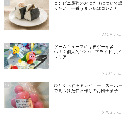
8
コンビニ最強のおにぎりについて語
りたい！一番うまい味はコレだと
2309
view
9
ゲームキューブには神ゲーが多
い！？個人的1位のエアライドはプ
レミア
2307
view
10
ひとくちすあまレビュー！スーパー
で見つけた信州作りのお団子菓子
2293
view