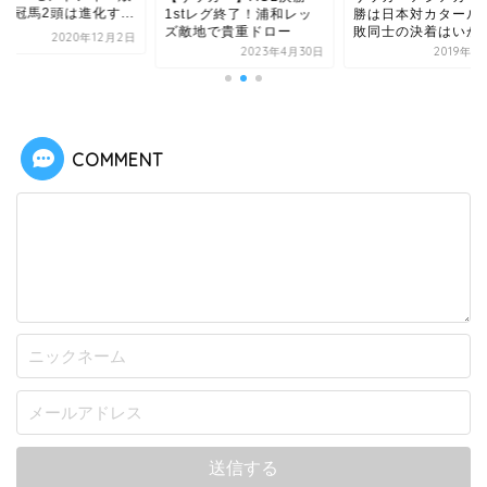
3冠馬2頭は進化す...
勝は日本対カタール
1stレグ終了！浦和レッ
敗同士の決着はいか
ズ敵地で貴重ドロー
2020年12月2日
2019年1
2023年4月30日
COMMENT