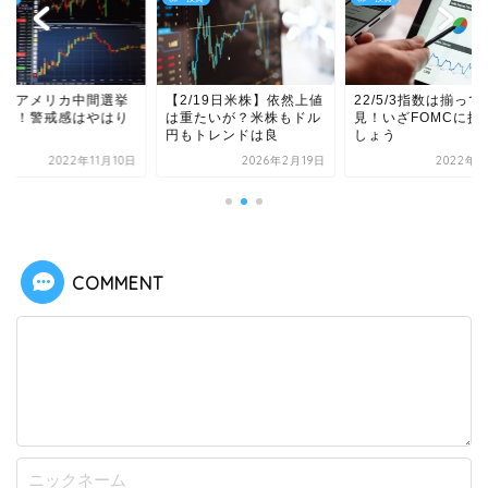
/10アメリカ中間選挙
【2/19日米株】依然上値
22/5/3指数は揃って
CPI！警戒感はやはり
は重たいが？米株もドル
見！いざFOMCに挑
そう
円もトレンドは良
しょう
2022年11月10日
2026年2月19日
2022年5
COMMENT