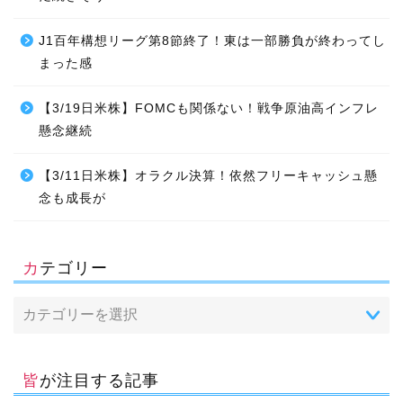
J1百年構想リーグ第8節終了！東は一部勝負が終わってし
まった感
【3/19日米株】FOMCも関係ない！戦争原油高インフレ
懸念継続
【3/11日米株】オラクル決算！依然フリーキャッシュ懸
念も成長が
カテゴリー
皆が注目する記事