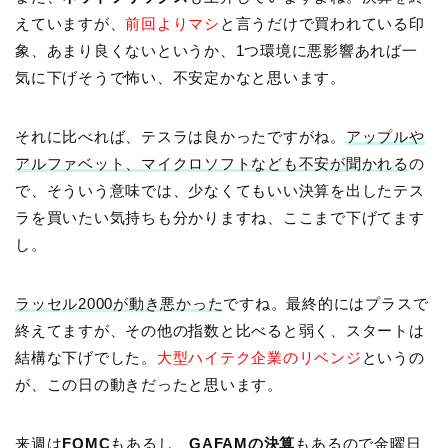
えていますが、
前回よりマシ
と言うだけで買われている印
象、あまり良くないというか、1つ環境に悪影響あれば一
気に下げそうで怖い、不安定かなと思います。
それに比べれば、テスラは良かったですがね。
アップルや
アルファベット、マイクロソフトなども不安が聞かれる
の
で、そういう意味では、少なくてもいい決算を出したテス
ラを買いたい気持ちも分かりますね、ここまで下げてます
し。
ラッセル2000が動き悪かった
ですね。最終的にはプラスで
終えてますが、その他の指数と比べると弱く、スタートは
結構な下げでした。
大型ハイテク企業のリベンジ
というの
が、この日の動きだったと思います。
来週は
FOMC
もあるし、
GAFAMの決算
もあるので金曜日