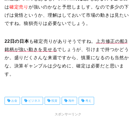
は
確定売り
が強いのかなと予想しましす。なので多少の下
げは覚悟というか、理解はしておいて市場の動きは見たい
ですね。狼狽売りは必要ないでしょう。
22日の日本
も確定売りがありそうですね。
上方修正の船3
銘柄が強い動きを見せる
でしょうが、引けまで持つかどう
か。盛りだくさんな来週ですから、慎重になるのも当然か
な。決算ギャンブルは少なめに、確定は必要だと思いま
す。
お金
ビジネス
投資
海外
考え
スポンサーリンク