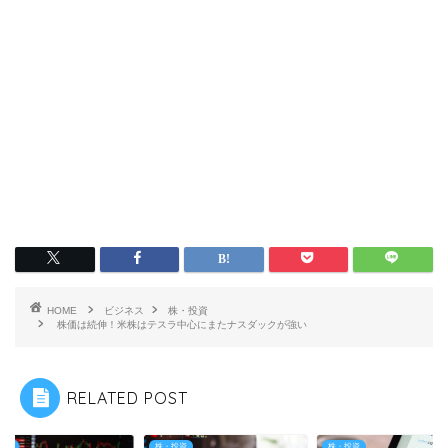
HOME
ビジネス
株・投資
株価は続伸！米株はテスラ中心にまたナスダックが強い
RELATED POST
投資
株・投資
株・投資