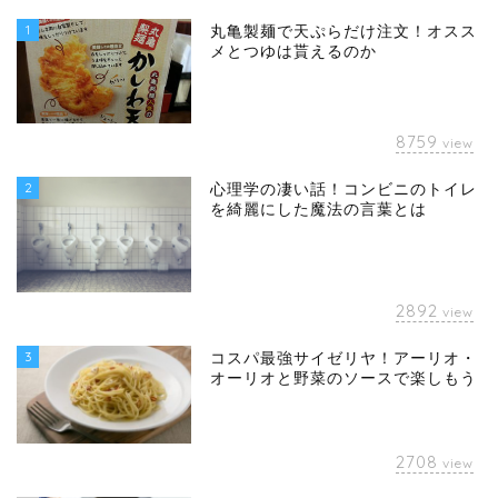
1
丸亀製麺で天ぷらだけ注文！オスス
メとつゆは貰えるのか
8759
view
2
心理学の凄い話！コンビニのトイレ
を綺麗にした魔法の言葉とは
2892
view
3
コスパ最強サイゼリヤ！アーリオ・
オーリオと野菜のソースで楽しもう
2708
view