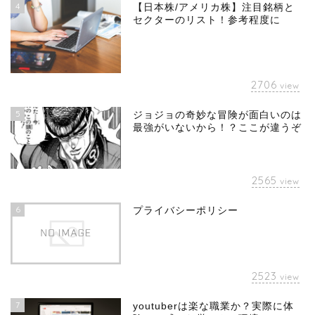
4
【日本株/アメリカ株】注目銘柄と
セクターのリスト！参考程度に
2706
view
5
ジョジョの奇妙な冒険が面白いのは
最強がいないから！？ここが違うぞ
2565
view
6
プライバシーポリシー
2523
view
7
youtuberは楽な職業か？実際に体