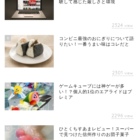
験して感じた厳しさと環境
2324
view
8
コンビニ最強のおにぎりについて語
りたい！一番うまい味はコレだと
2301
view
9
ゲームキューブには神ゲーが多
い！？個人的1位のエアライドはプ
レミア
2296
view
10
ひとくちすあまレビュー！スーパー
で見つけた信州作りのお団子菓子