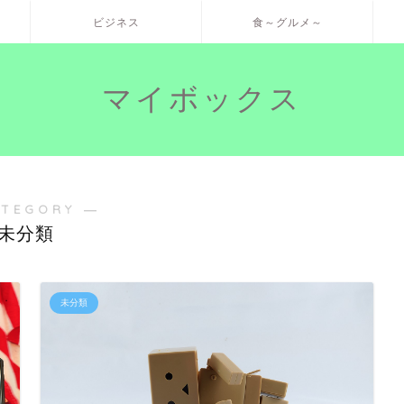
ビジネス
食～グルメ～
マイボックス
ATEGORY ―
未分類
未分類