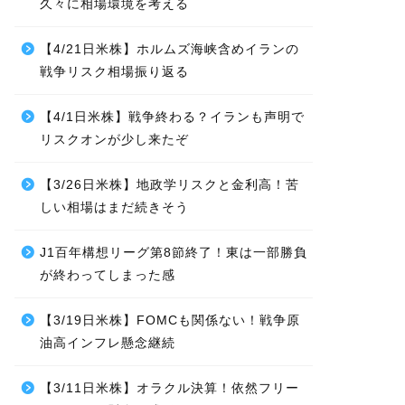
久々に相場環境を考える
【4/21日米株】ホルムズ海峡含めイランの
戦争リスク相場振り返る
【4/1日米株】戦争終わる？イランも声明で
リスクオンが少し来たぞ
【3/26日米株】地政学リスクと金利高！苦
しい相場はまだ続きそう
J1百年構想リーグ第8節終了！東は一部勝負
が終わってしまった感
【3/19日米株】FOMCも関係ない！戦争原
油高インフレ懸念継続
【3/11日米株】オラクル決算！依然フリー