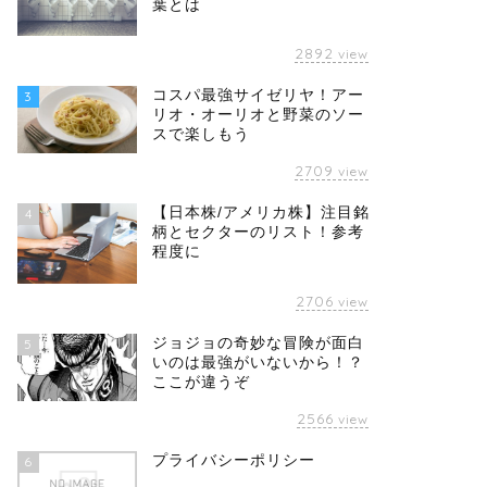
葉とは
2892
view
コスパ最強サイゼリヤ！アー
3
リオ・オーリオと野菜のソー
スで楽しもう
2709
view
【日本株/アメリカ株】注目銘
4
柄とセクターのリスト！参考
程度に
2706
view
ジョジョの奇妙な冒険が面白
5
いのは最強がいないから！？
ここが違うぞ
2566
view
プライバシーポリシー
6