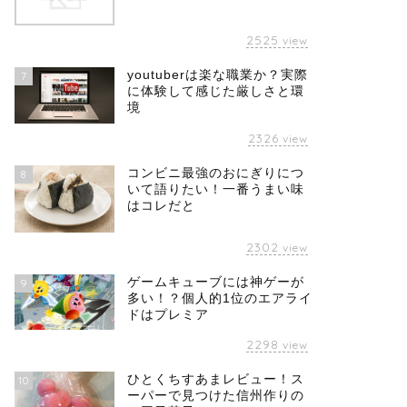
2525
view
youtuberは楽な職業か？実際
7
に体験して感じた厳しさと環
境
2326
view
コンビニ最強のおにぎりにつ
8
いて語りたい！一番うまい味
はコレだと
2302
view
ゲームキューブには神ゲーが
9
多い！？個人的1位のエアライ
ドはプレミア
2298
view
ひとくちすあまレビュー！ス
10
ーパーで見つけた信州作りの