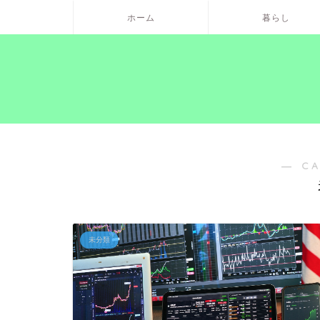
ホーム
暮らし
― C
未分類