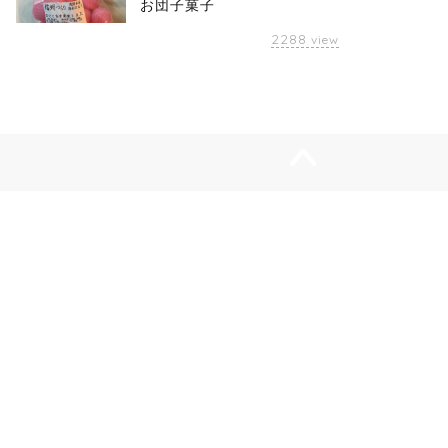
お団子菓子
2288
view