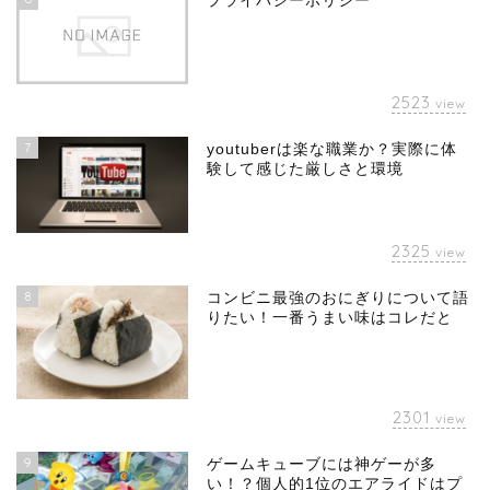
プライバシーポリシー
2523
view
7
youtuberは楽な職業か？実際に体
験して感じた厳しさと環境
2325
view
8
コンビニ最強のおにぎりについて語
りたい！一番うまい味はコレだと
2301
view
9
ゲームキューブには神ゲーが多
い！？個人的1位のエアライドはプ