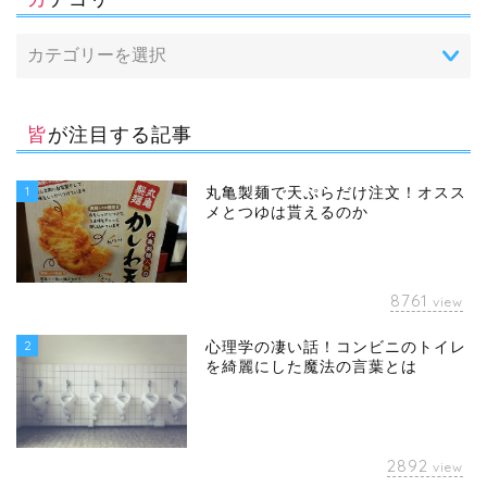
皆が注目する記事
1
丸亀製麺で天ぷらだけ注文！オスス
メとつゆは貰えるのか
8761
view
2
心理学の凄い話！コンビニのトイレ
を綺麗にした魔法の言葉とは
2892
view