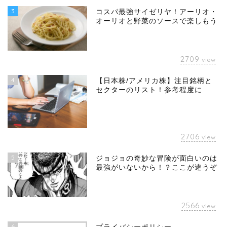
3
コスパ最強サイゼリヤ！アーリオ・
オーリオと野菜のソースで楽しもう
2709
view
4
【日本株/アメリカ株】注目銘柄と
セクターのリスト！参考程度に
2706
view
5
ジョジョの奇妙な冒険が面白いのは
最強がいないから！？ここが違うぞ
2566
view
6