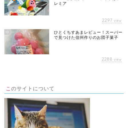
レミア
2297
view
10
ひとくちすあまレビュー！スーパー
で見つけた信州作りのお団子菓子
2288
view
このサイトについて