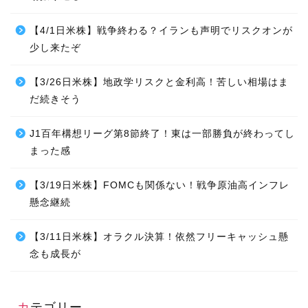
【4/1日米株】戦争終わる？イランも声明でリスクオンが
少し来たぞ
【3/26日米株】地政学リスクと金利高！苦しい相場はま
だ続きそう
J1百年構想リーグ第8節終了！東は一部勝負が終わってし
まった感
【3/19日米株】FOMCも関係ない！戦争原油高インフレ
懸念継続
【3/11日米株】オラクル決算！依然フリーキャッシュ懸
念も成長が
カテゴリー