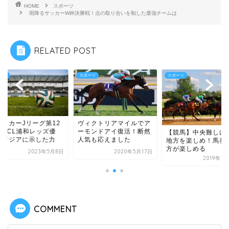
HOME
スポーツ
雨降るサッカーW杯決勝戦！点の取り合いを制した最強チームは
RELATED POST
ーツ
スポーツ
スポーツ
サッカーJリーグ第12
ヴィクトリアマイルでア
】ACL浦和レッズ優
ーモンドアイ復活！断然
【競馬】中央難しけ
！アジアに示した力
人気も応えました
地方を楽しめ！馬券
方が楽しめる
2023年5月8日
2020年5月17日
2019年7
COMMENT