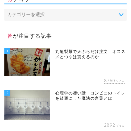
皆が注目する記事
1
丸亀製麺で天ぷらだけ注文！オスス
メとつゆは貰えるのか
8760
view
2
心理学の凄い話！コンビニのトイレ
を綺麗にした魔法の言葉とは
2892
view