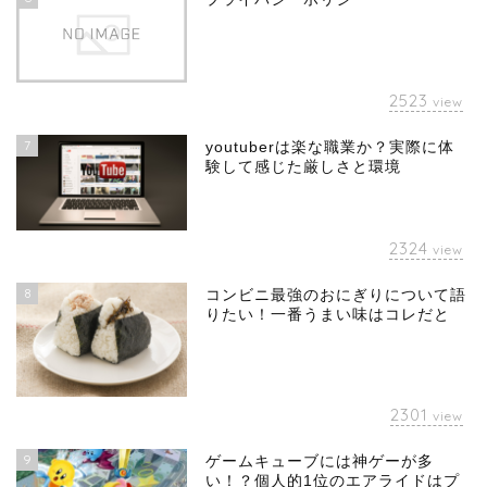
2523
view
7
youtuberは楽な職業か？実際に体
験して感じた厳しさと環境
2324
view
8
コンビニ最強のおにぎりについて語
りたい！一番うまい味はコレだと
2301
view
9
ゲームキューブには神ゲーが多
い！？個人的1位のエアライドはプ