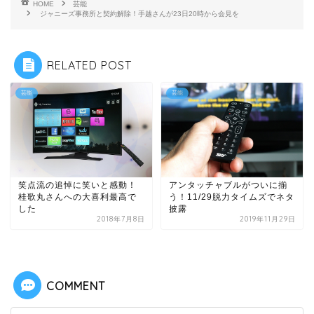
HOME
芸能
ジャニーズ事務所と契約解除！手越さんが23日20時から会見を
RELATED POST
芸能
芸能
笑点流の追悼に笑いと感動！
アンタッチャブルがついに揃
桂歌丸さんへの大喜利最高で
う！11/29脱力タイムズでネタ
した
披露
2018年7月8日
2019年11月29日
COMMENT