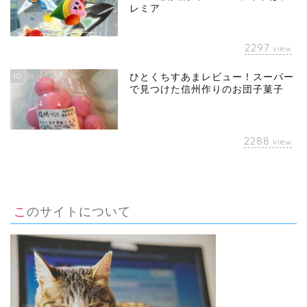
レミア
2297
view
10
ひとくちすあまレビュー！スーパー
で見つけた信州作りのお団子菓子
2288
view
このサイトについて