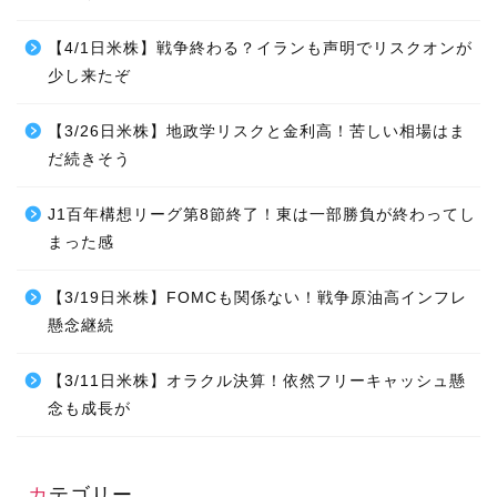
【4/1日米株】戦争終わる？イランも声明でリスクオンが
少し来たぞ
【3/26日米株】地政学リスクと金利高！苦しい相場はま
だ続きそう
J1百年構想リーグ第8節終了！東は一部勝負が終わってし
まった感
【3/19日米株】FOMCも関係ない！戦争原油高インフレ
懸念継続
【3/11日米株】オラクル決算！依然フリーキャッシュ懸
念も成長が
カテゴリー