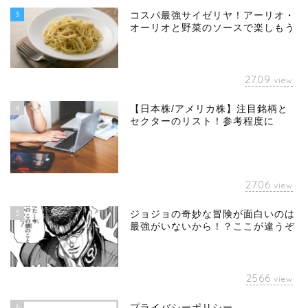
3
コスパ最強サイゼリヤ！アーリオ・
オーリオと野菜のソースで楽しもう
2709
view
4
【日本株/アメリカ株】注目銘柄と
セクターのリスト！参考程度に
2706
view
5
ジョジョの奇妙な冒険が面白いのは
最強がいないから！？ここが違うぞ
2566
view
6
プライバシーポリシー