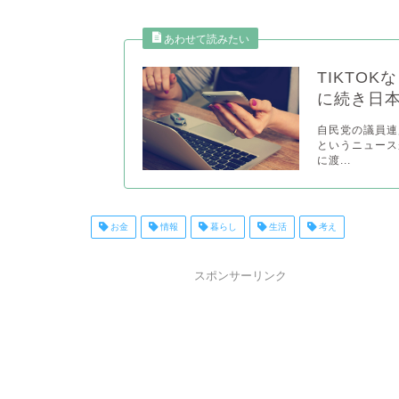
TIKTO
に続き日
自民党の議員連
というニュース
に渡...
お金
情報
暮らし
生活
考え
スポンサーリンク