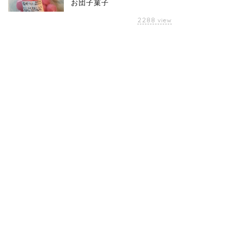
お団子菓子
2288
view
らし
暮らし