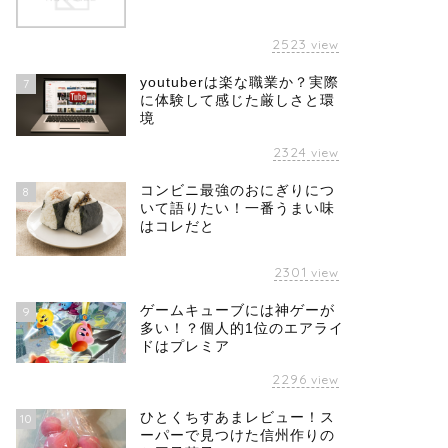
2523
view
youtuberは楽な職業か？実際
7
に体験して感じた厳しさと環
境
2324
view
コンビニ最強のおにぎりにつ
8
いて語りたい！一番うまい味
はコレだと
2301
view
ゲームキューブには神ゲーが
9
多い！？個人的1位のエアライ
ドはプレミア
2296
view
ひとくちすあまレビュー！ス
10
ーパーで見つけた信州作りの