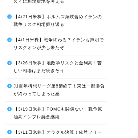
久々に相場環境を考える
【4/21日米株】ホルムズ海峡含めイランの
戦争リスク相場振り返る
【4/1日米株】戦争終わる？イランも声明で
リスクオンが少し来たぞ
【3/26日米株】地政学リスクと金利高！苦
しい相場はまだ続きそう
J1百年構想リーグ第8節終了！東は一部勝負
が終わってしまった感
【3/19日米株】FOMCも関係ない！戦争原
油高インフレ懸念継続
【3/11日米株】オラクル決算！依然フリー