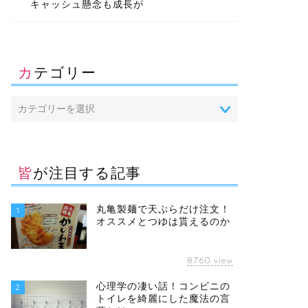
キャッシュ懸念も成長が
カテゴリー
皆が注目する記事
丸亀製麺で天ぷらだけ注文！
1
オススメとつゆは貰えるのか
8760
view
心理学の凄い話！コンビニの
2
トイレを綺麗にした魔法の言