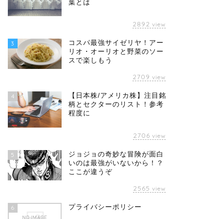
葉とは
2892
view
コスパ最強サイゼリヤ！アー
3
リオ・オーリオと野菜のソー
スで楽しもう
2709
view
【日本株/アメリカ株】注目銘
4
柄とセクターのリスト！参考
程度に
2706
view
ジョジョの奇妙な冒険が面白
5
いのは最強がいないから！？
ここが違うぞ
2565
view
プライバシーポリシー
6