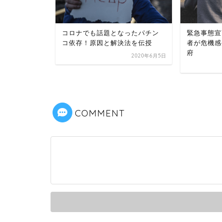
効果なし
コロナでも話題となったパチン
緊急事態宣
ない人の違
コ依存！原因と解決法を伝授
者が危機感
府
2020年6月5日
2019年8月28日
COMMENT