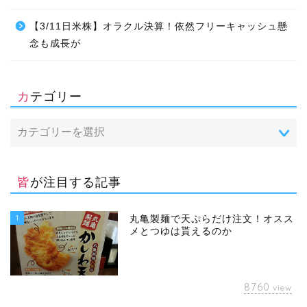
【3/11日米株】オラクル決算！依然フリーキャッシュ懸
念も成長が
カテゴリー
皆が注目する記事
1
丸亀製麺で天ぷらだけ注文！オスス
メとつゆは貰えるのか
8760
view