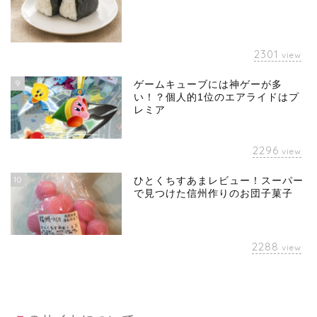
2301
view
9
ゲームキューブには神ゲーが多
い！？個人的1位のエアライドはプ
レミア
2296
view
10
ひとくちすあまレビュー！スーパー
で見つけた信州作りのお団子菓子
2288
view