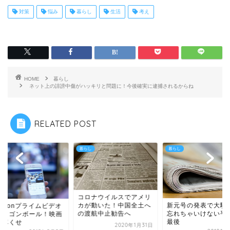
対策
悩み
暮らし
生活
考え
HOME
暮らし
ネット上の誹謗中傷がハッキリと問題に！今後確実に逮捕されるからね
RELATED POST
し
暮らし
暮らし
コロナウイルスでアメリ
カが動いた！中国全土へ
新元号の発表で大騒
mazonプライムビデオ
の渡航中止勧告へ
忘れちゃいけない平
ドラゴンボール！映画
最後
見尽くせ
2020年1月31日