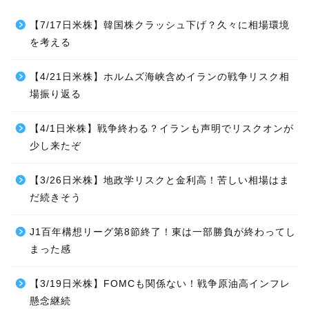
【7/17日米株】韓国株クラッシュ下げ？久々に相場環境
を考える
【4/21日米株】ホルムズ海峡含めイランの戦争リスク相
場振り返る
【4/1日米株】戦争終わる？イランも声明でリスクオンが
少し来たぞ
【3/26日米株】地政学リスクと金利高！苦しい相場はま
だ続きそう
J1百年構想リーグ第8節終了！東は一部勝負が終わってし
まった感
【3/19日米株】FOMCも関係ない！戦争原油高インフレ
懸念継続