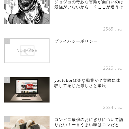
5
ジョジョの奇妙な冒険が面白いのは
最強がいないから！？ここが違うぞ
2565
view
6
プライバシーポリシー
2523
view
7
youtuberは楽な職業か？実際に体
験して感じた厳しさと環境
2324
view
8
コンビニ最強のおにぎりについて語
りたい！一番うまい味はコレだと