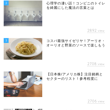
2
心理学の凄い話！コンビニのトイレ
を綺麗にした魔法の言葉とは
2892
view
3
コスパ最強サイゼリヤ！アーリオ・
オーリオと野菜のソースで楽しもう
2708
view
4
【日本株/アメリカ株】注目銘柄と
セクターのリスト！参考程度に
2706
view