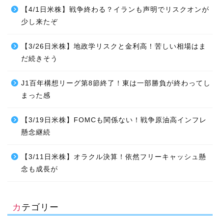
【4/1日米株】戦争終わる？イランも声明でリスクオンが
少し来たぞ
【3/26日米株】地政学リスクと金利高！苦しい相場はま
だ続きそう
J1百年構想リーグ第8節終了！東は一部勝負が終わってし
まった感
【3/19日米株】FOMCも関係ない！戦争原油高インフレ
懸念継続
【3/11日米株】オラクル決算！依然フリーキャッシュ懸
念も成長が
カテゴリー