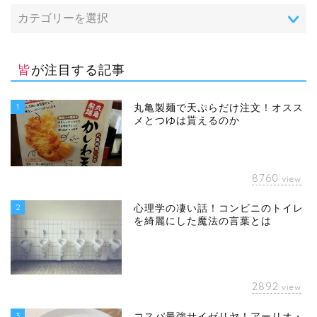
皆が注目する記事
1
丸亀製麺で天ぷらだけ注文！オスス
メとつゆは貰えるのか
8760
view
2
心理学の凄い話！コンビニのトイレ
を綺麗にした魔法の言葉とは
2892
view
3
コスパ最強サイゼリヤ！アーリオ・