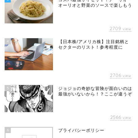
オーリオと野菜のソースで楽しもう
2709
view
4
【日本株/アメリカ株】注目銘柄と
セクターのリスト！参考程度に
2706
view
5
ジョジョの奇妙な冒険が面白いのは
最強がいないから！？ここが違うぞ
2566
view
6
プライバシーポリシー