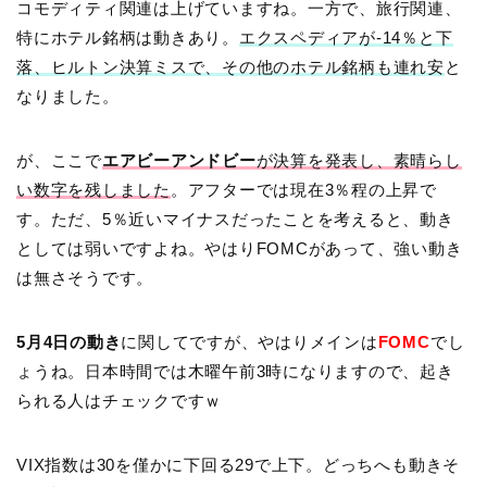
コモディティ関連は上げていますね。一方で、旅行関連、
特にホテル銘柄は動きあり。
エクスペディアが-14％と下
落、ヒルトン決算ミスで、その他のホテル銘柄も連れ安
と
なりました。
が、ここで
エアビーアンドビー
が決算を発表し、素晴らし
い数字を残しました
。アフターでは現在3％程の上昇で
す。ただ、5％近いマイナスだったことを考えると、動き
としては弱いですよね。やはりFOMCがあって、強い動き
は無さそうです。
5月4日の動き
に関してですが、やはりメインは
FOMC
でし
ょうね。日本時間では木曜午前3時になりますので、起き
られる人はチェックですｗ
VIX指数は30を僅かに下回る29で上下。どっちへも動きそ