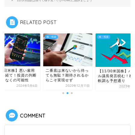
22/5/3指数は揃って様子見！いざFOMCに挑みましょう
RELATED POST
投資
株・投資
株・投資
5/6日米株】悪い雇用
二番底は来ないから待っ
【11/30米国株】パ
計を経て！投資の判断
ても無駄？期待されるか
ル議長発言睨む！株
間もなくの可能性
らこそ実現せず
軟調も予想通り
2024年5月6日
2020年12月11日
2023年1
COMMENT