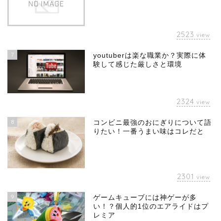
2523
view
7
youtuberは楽な職業か？実際に体
験して感じた厳しさと環境
2324
view
8
コンビニ最強のおにぎりについて語
りたい！一番うまい味はコレだと
2301
view
9
ゲームキューブには神ゲーが多
い！？個人的1位のエアライドはプ
レミア