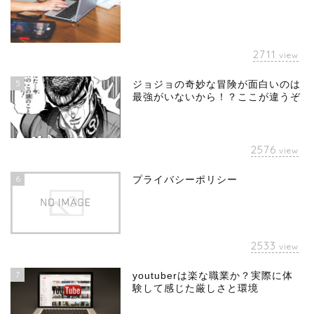
2711
view
5
ジョジョの奇妙な冒険が面白いのは
最強がいないから！？ここが違うぞ
2576
view
6
プライバシーポリシー
2533
view
7
youtuberは楽な職業か？実際に体
験して感じた厳しさと環境