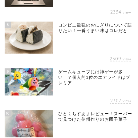
2334
view
8
コンビニ最強のおにぎりについて語
りたい！一番うまい味はコレだと
2309
view
9
ゲームキューブには神ゲーが多
い！？個人的1位のエアライドはプ
レミア
2307
view
10
ひとくちすあまレビュー！スーパー
で見つけた信州作りのお団子菓子