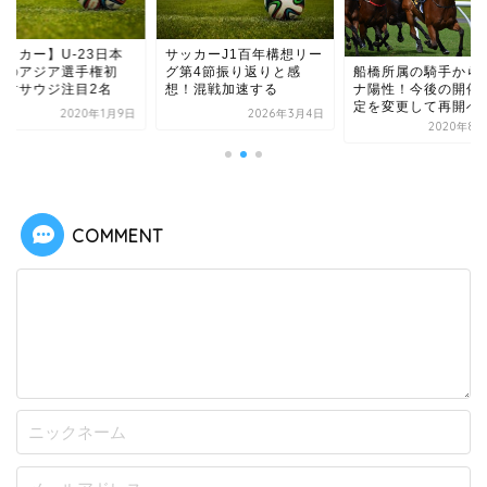
サッカー】U-23日本
サッカーJ1百年構想リー
表のアジア選手権初
グ第4節振り返りと感
船橋所属の騎手から
！対サウジ注目2名
想！混戦加速する
ナ陽性！今後の開催
定を変更して再開へ
2020年1月9日
2026年3月4日
2020年8月
COMMENT