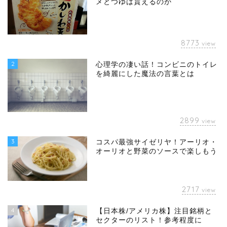
メとつゆは貰えるのか
8773
view
2
心理学の凄い話！コンビニのトイレ
を綺麗にした魔法の言葉とは
2899
view
3
コスパ最強サイゼリヤ！アーリオ・
オーリオと野菜のソースで楽しもう
2717
view
4
【日本株/アメリカ株】注目銘柄と
セクターのリスト！参考程度に