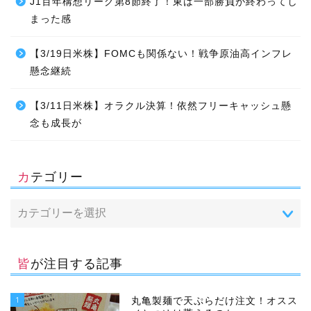
J1百年構想リーグ第8節終了！東は一部勝負が終わってし
まった感
【3/19日米株】FOMCも関係ない！戦争原油高インフレ
懸念継続
【3/11日米株】オラクル決算！依然フリーキャッシュ懸
念も成長が
カテゴリー
皆が注目する記事
1
丸亀製麺で天ぷらだけ注文！オスス