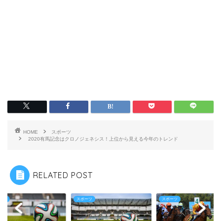
HOME
スポーツ
2020有馬記念はクロノジェネシス！上位から見える今年のトレンド
RELATED POST
ーツ
スポーツ
スポーツ