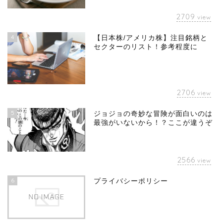
2709
view
4
【日本株/アメリカ株】注目銘柄と
セクターのリスト！参考程度に
2706
view
5
ジョジョの奇妙な冒険が面白いのは
最強がいないから！？ここが違うぞ
2566
view
6
プライバシーポリシー