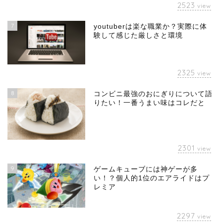
2523
view
7
youtuberは楽な職業か？実際に体
験して感じた厳しさと環境
2325
view
8
コンビニ最強のおにぎりについて語
りたい！一番うまい味はコレだと
2301
view
9
ゲームキューブには神ゲーが多
い！？個人的1位のエアライドはプ
レミア
2297
view