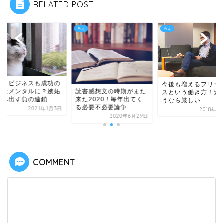
RELATED POST
考え
考え
生もビジネスも成功の
今後も増えるフリー
読書感想文の時期がまた
ギはメンタルに？嫉妬
スという働き方！迷
来た2020！毎年出てく
生み出す負の連鎖
うなら厳しい
る必要不必要論争
2021年1月3日
2018年1
2020年6月29日
COMMENT