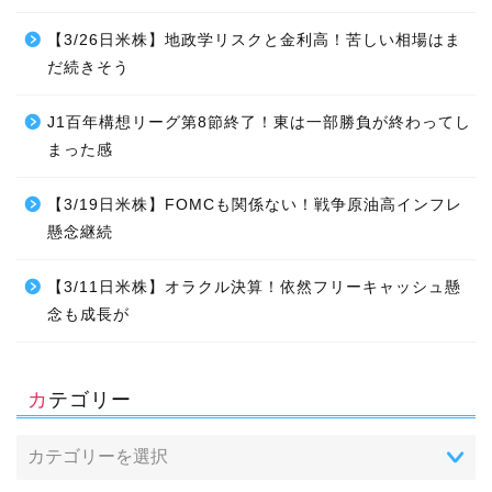
【3/26日米株】地政学リスクと金利高！苦しい相場はま
だ続きそう
J1百年構想リーグ第8節終了！東は一部勝負が終わってし
まった感
【3/19日米株】FOMCも関係ない！戦争原油高インフレ
懸念継続
【3/11日米株】オラクル決算！依然フリーキャッシュ懸
念も成長が
カテゴリー