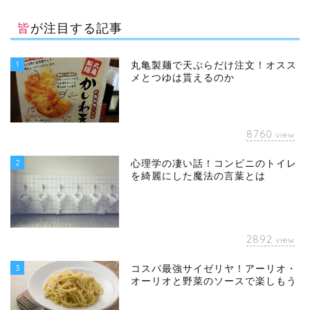
皆が注目する記事
1
丸亀製麺で天ぷらだけ注文！オスス
メとつゆは貰えるのか
8760
view
2
心理学の凄い話！コンビニのトイレ
を綺麗にした魔法の言葉とは
2892
view
3
コスパ最強サイゼリヤ！アーリオ・
オーリオと野菜のソースで楽しもう