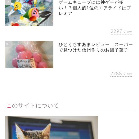
9
ゲームキューブには神ゲーが多
い！？個人的1位のエアライドはプ
レミア
2297
view
10
ひとくちすあまレビュー！スーパー
で見つけた信州作りのお団子菓子
2288
view
このサイトについて