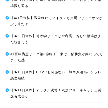
場振り返る
【4/1日米株】戦争終わる？イランも声明でリスクオンが
少し来たぞ
【3/26日米株】地政学リスクと金利高！苦しい相場はま
だ続きそう
J1百年構想リーグ第8節終了！東は一部勝負が終わってし
まった感
【3/19日米株】FOMCも関係ない！戦争原油高インフレ
懸念継続
【3/11日米株】オラクル決算！依然フリーキャッシュ懸
念も成長が