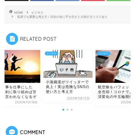
HOME
ビジネス
投資でも重要な考え方！目先の金に手を出すと大損するリスクあり
RELATED POST
ネス
ビジネス
ビジネス
小湊鐵道がツイッターで
炎上！実は危険なSNSの
きな事を仕事にした
航空株をバフェット
使い方と考え方
！真剣に取り組めば甘
全売却！コロナで人
とは言われなくなるぞ
済変化の中五輪開催
2020年5月12日
2020年9月18日
2020年5
COMMENT