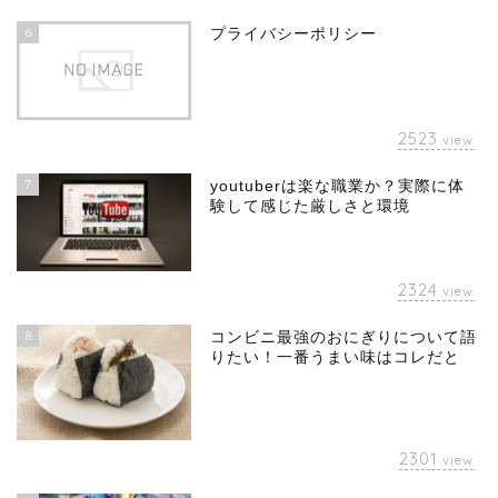
6
プライバシーポリシー
2523
view
7
youtuberは楽な職業か？実際に体
験して感じた厳しさと環境
2324
view
8
コンビニ最強のおにぎりについて語
りたい！一番うまい味はコレだと
2301
view