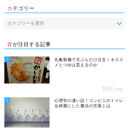
カテゴリー
皆が注目する記事
1
丸亀製麺で天ぷらだけ注文！オスス
メとつゆは貰えるのか
8760
view
2
心理学の凄い話！コンビニのトイレ
を綺麗にした魔法の言葉とは