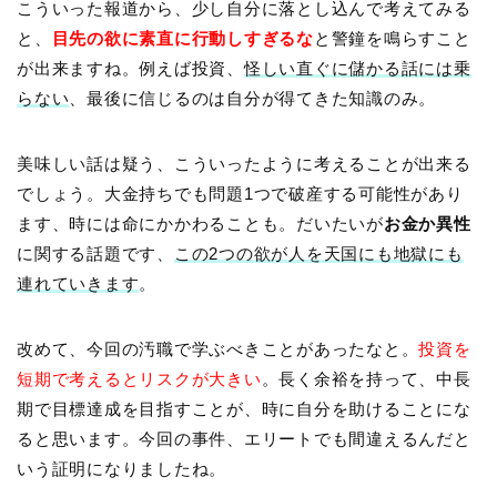
こういった報道から、少し自分に落とし込んで考えてみる
と、
目先の欲に素直に行動しすぎるな
と警鐘を鳴らすこと
が出来ますね。例えば投資、
怪しい直ぐに儲かる話には乗
らない
、最後に信じるのは自分が得てきた知識のみ。
美味しい話は疑う、こういったように考えることが出来る
でしょう。大金持ちでも問題1つで破産する可能性があり
ます、時には命にかかわることも。だいたいが
お金か異性
に関する話題です、
この2つの欲が人を天国にも地獄にも
連れていきます
。
改めて、今回の汚職で学ぶべきことがあったなと。
投資を
短期で考えるとリスクが大きい
。長く余裕を持って、中長
期で目標達成を目指すことが、時に自分を助けることにな
ると思います。今回の事件、エリートでも間違えるんだと
いう証明になりましたね。