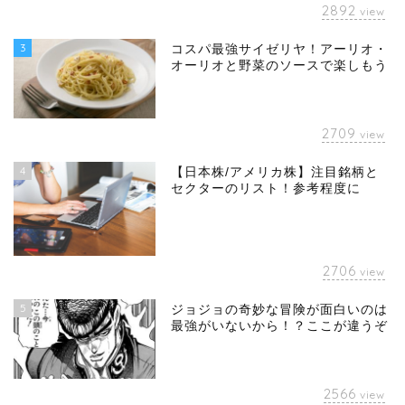
2892
view
3
コスパ最強サイゼリヤ！アーリオ・
オーリオと野菜のソースで楽しもう
2709
view
4
【日本株/アメリカ株】注目銘柄と
セクターのリスト！参考程度に
2706
view
5
ジョジョの奇妙な冒険が面白いのは
最強がいないから！？ここが違うぞ
2566
view