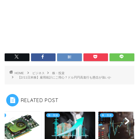
HOME
ビジネス
株・投資
【2/11日米株】雇用統計にご用心？ドル円円高進行も懸念が強いか
RELATED POST
投資
株・投資
株・投資