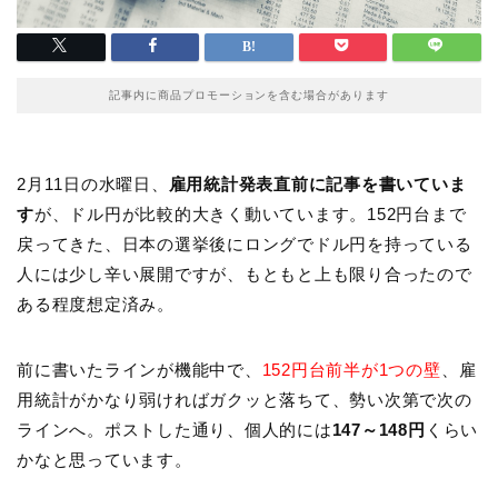
記事内に商品プロモーションを含む場合があります
2月11日の水曜日、
雇用統計発表直前に記事を書いていま
す
が、ドル円が比較的大きく動いています。152円台まで
戻ってきた、日本の選挙後にロングでドル円を持っている
人には少し辛い展開ですが、もともと上も限り合ったので
ある程度想定済み。
前に書いたラインが機能中で、
152円台前半が1つの壁
、雇
用統計がかなり弱ければガクッと落ちて、勢い次第で次の
ラインへ。ポストした通り、個人的には
147～148円
くらい
かなと思っています。