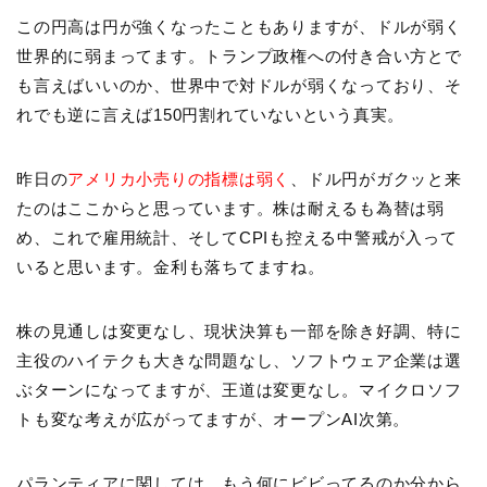
この円高は円が強くなったこともありますが、ドルが弱く
世界的に弱まってます。トランプ政権への付き合い方とで
も言えばいいのか、世界中で対ドルが弱くなっており、そ
れでも逆に言えば150円割れていないという真実。
昨日の
アメリカ小売りの指標は弱く
、ドル円がガクッと来
たのはここからと思っています。株は耐えるも為替は弱
め、これで雇用統計、そしてCPIも控える中警戒が入って
いると思います。金利も落ちてますね。
株の見通しは変更なし、現状決算も一部を除き好調、特に
主役のハイテクも大きな問題なし、ソフトウェア企業は選
ぶターンになってますが、王道は変更なし。マイクロソフ
トも変な考えが広がってますが、オープンAI次第。
パランティアに関しては、もう何にビビってるのか分から