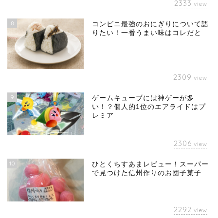
2333
view
8
コンビニ最強のおにぎりについて語
りたい！一番うまい味はコレだと
2309
view
9
ゲームキューブには神ゲーが多
い！？個人的1位のエアライドはプ
レミア
2306
view
10
ひとくちすあまレビュー！スーパー
で見つけた信州作りのお団子菓子
2292
view