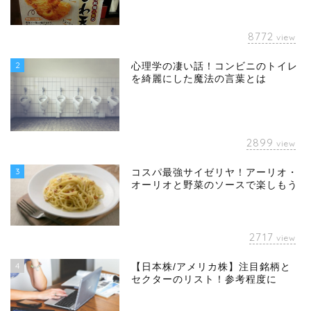
8772
view
2
心理学の凄い話！コンビニのトイレ
を綺麗にした魔法の言葉とは
2899
view
3
コスパ最強サイゼリヤ！アーリオ・
オーリオと野菜のソースで楽しもう
2717
view
4
【日本株/アメリカ株】注目銘柄と
セクターのリスト！参考程度に