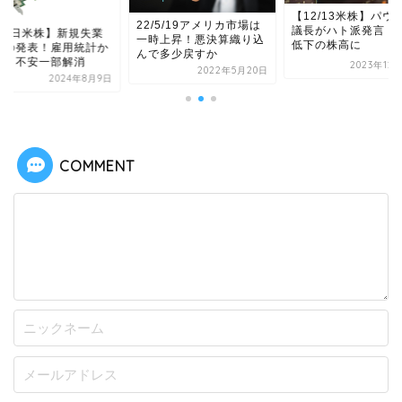
【12/13米株】パウ
22/5/19アメリカ市場は
議長がハト派発言！
8/9日米株】新規失業
一時上昇！悪決算織り込
低下の株高に
数の発表！雇用統計か
んで多少戻すか
続く不安一部解消
2023年12
2022年5月20日
2024年8月9日
COMMENT