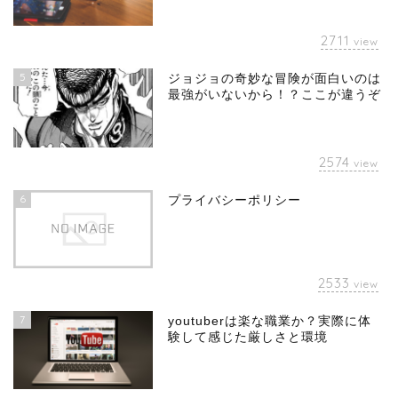
2711
view
5
ジョジョの奇妙な冒険が面白いのは
最強がいないから！？ここが違うぞ
2574
view
6
プライバシーポリシー
2533
view
7
youtuberは楽な職業か？実際に体
験して感じた厳しさと環境