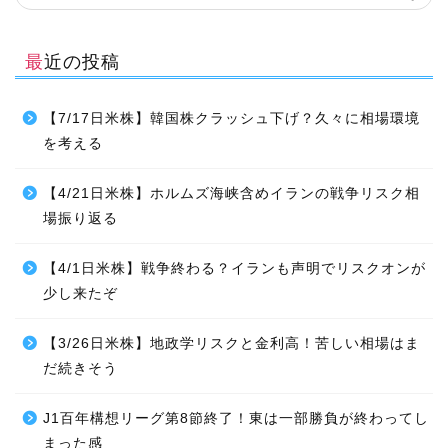
最近の投稿
【7/17日米株】韓国株クラッシュ下げ？久々に相場環境
を考える
【4/21日米株】ホルムズ海峡含めイランの戦争リスク相
場振り返る
【4/1日米株】戦争終わる？イランも声明でリスクオンが
少し来たぞ
【3/26日米株】地政学リスクと金利高！苦しい相場はま
だ続きそう
J1百年構想リーグ第8節終了！東は一部勝負が終わってし
まった感