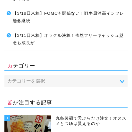
【3/19日米株】FOMCも関係ない！戦争原油高インフレ
懸念継続
【3/11日米株】オラクル決算！依然フリーキャッシュ懸
念も成長が
カテゴリー
皆が注目する記事
1
丸亀製麺で天ぷらだけ注文！オスス
メとつゆは貰えるのか