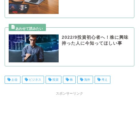
2022/9投資初心者へ！株に興味
持った人に今知ってほしい事
お金
ビジネス
投資
株
海外
考え
スポンサーリンク