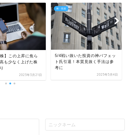
株・投資
株
【
5/4戦い抜いた投資の神バフェッ
米国株】この上昇に焦ら
落
ト氏引退！本質見抜く手法は参
高も少なく上げた株
鼻
考に
り
2025年5月4日
2023年3月21日