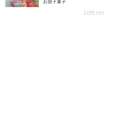
お団子菓子
2288
view