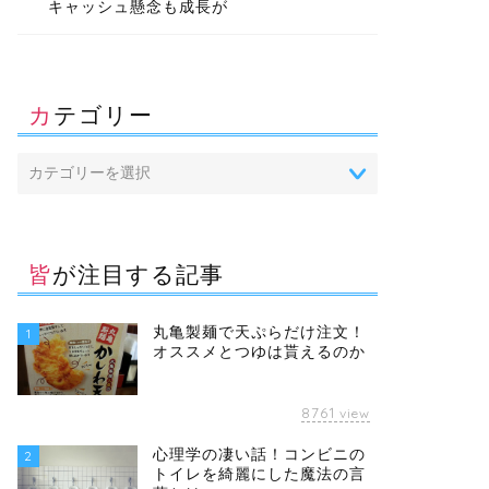
キャッシュ懸念も成長が
カテゴリー
皆が注目する記事
丸亀製麺で天ぷらだけ注文！
1
オススメとつゆは貰えるのか
8761
view
心理学の凄い話！コンビニの
2
トイレを綺麗にした魔法の言