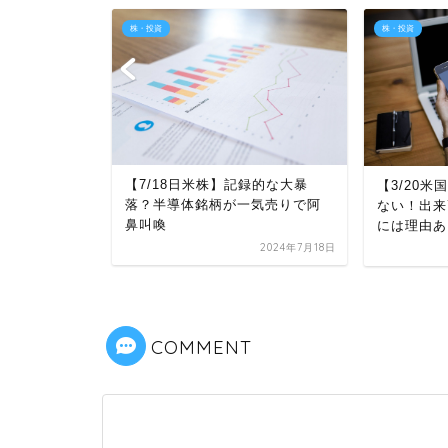
株・投資
株・投資
【7/18日米株】記録的な大暴
の神バフェッ
【3/20
落？半導体銘柄が一気売りで阿
く手法は参
ない！出来
鼻叫喚
には理由あ
2024年7月18日
2025年5月4日
COMMENT