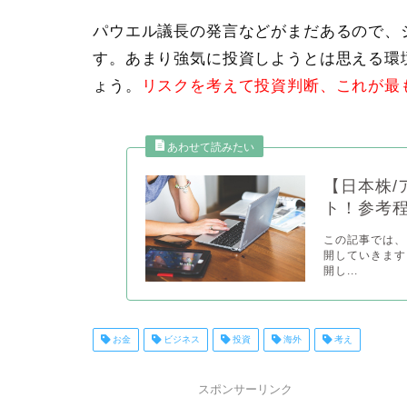
パウエル議長の発言
などがまだあるので、
す。あまり強気に投資しようとは思える環
ょう。
リスクを考えて投資判断、これが最
【日本株/
ト！参考
この記事では、
開していきます
開し...
お金
ビジネス
投資
海外
考え
スポンサーリンク