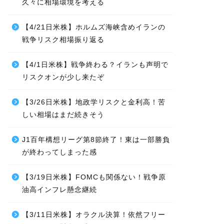
久々に相場環境を考える
【4/21日米株】ホルムズ海峡含めイランの
戦争リスク相場振り返る
【4/1日米株】戦争終わる？イランも声明で
リスクオンが少し来たぞ
【3/26日米株】地政学リスクと金利高！苦
しい相場はまだ続きそう
J1百年構想リーグ第8節終了！東は一部勝負
が終わってしまった感
【3/19日米株】FOMCも関係ない！戦争原
油高インフレ懸念継続
【3/11日米株】オラクル決算！依然フリー