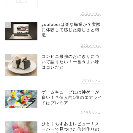
2525
view
youtuberは楽な職業か？実際
7
に体験して感じた厳しさと環
境
2325
view
コンビニ最強のおにぎりにつ
8
いて語りたい！一番うまい味
はコレだと
2301
view
ゲームキューブには神ゲーが
9
多い！？個人的1位のエアライ
ドはプレミア
2298
view
ひとくちすあまレビュー！ス
10
ーパーで見つけた信州作りの