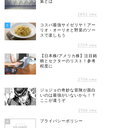
葉とは
2892
view
コスパ最強サイゼリヤ！アー
3
リオ・オーリオと野菜のソー
スで楽しもう
2709
view
【日本株/アメリカ株】注目銘
4
柄とセクターのリスト！参考
程度に
2706
view
ジョジョの奇妙な冒険が面白
5
いのは最強がいないから！？
ここが違うぞ
2566
view
プライバシーポリシー
6