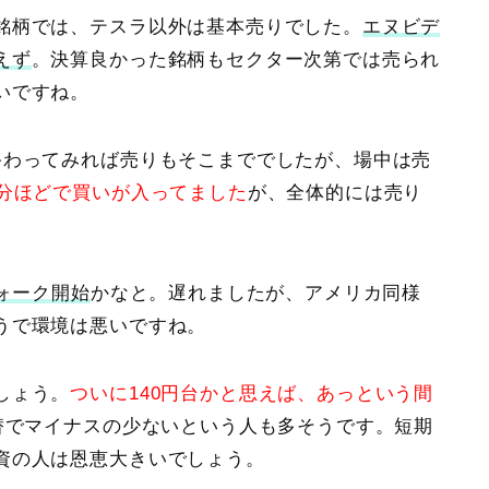
銘柄では、
テスラ以外は基本売り
でした。
エヌビデ
えず
。決算良かった銘柄もセクター次第では売られ
いですね。
終わってみれば売りもそこまででしたが、場中は売
0分ほどで買いが入ってました
が、全体的には売り
ウォーク開始
かなと。遅れましたが、アメリカ同様
うで環境は悪いですね。
しょう。
ついに140円台かと思えば、あっという間
替でマイナスの少ないという人も多そうです。短期
資の人は恩恵大きいでしょう。