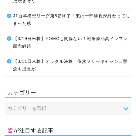
だ続きそう
J1百年構想リーグ第8節終了！東は一部勝負が終わってし
まった感
【3/19日米株】FOMCも関係ない！戦争原油高インフレ
懸念継続
【3/11日米株】オラクル決算！依然フリーキャッシュ懸
念も成長が
カテゴリー
皆が注目する記事