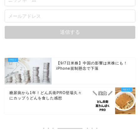
【9/7日米株】中国の影響は米株にも！
iPhone規制懸念で下落
糖尿病から1年！どん兵衛PRO登場久々
にカップうどんを食した感想