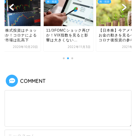
投資
株・投資
株・投資
から株式投資はチョッ
11/3FOMCショック再び
【日本株】今アメリ
危険か！コロナによる
か！VIX指数を見ると影
お金の動きを見るべ
響で市場は乱高下
響は大きくない...
コロナ後投資の参考
2020年10月20日
2022年11月3日
2021年5
COMMENT