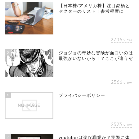
4
【日本株/アメリカ株】注目銘柄と
セクターのリスト！参考程度に
2706
view
5
ジョジョの奇妙な冒険が面白いのは
最強がいないから！？ここが違うぞ
2566
view
6
プライバシーポリシー
2523
view
7
youtuberは楽な職業か？実際に体