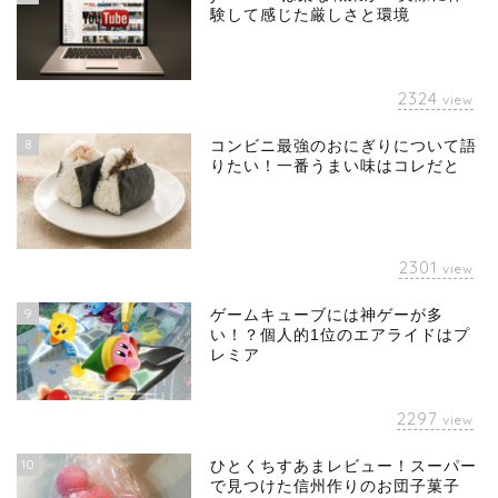
験して感じた厳しさと環境
2324
view
8
コンビニ最強のおにぎりについて語
りたい！一番うまい味はコレだと
2301
view
9
ゲームキューブには神ゲーが多
い！？個人的1位のエアライドはプ
レミア
2297
view
10
ひとくちすあまレビュー！スーパー
で見つけた信州作りのお団子菓子