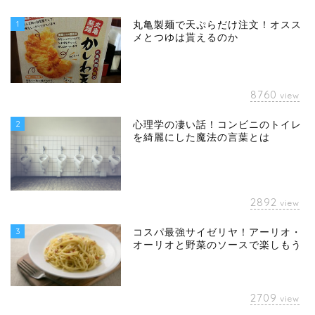
1
丸亀製麺で天ぷらだけ注文！オスス
メとつゆは貰えるのか
8760
view
2
心理学の凄い話！コンビニのトイレ
を綺麗にした魔法の言葉とは
2892
view
3
コスパ最強サイゼリヤ！アーリオ・
オーリオと野菜のソースで楽しもう
2709
view