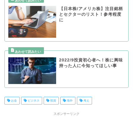
【日本株/アメリカ株】注目銘柄
とセクターのリスト！参考程度
に
2022/9投資初心者へ！株に興味
持った人に今知ってほしい事
お金
ビジネス
投資
海外
考え
スポンサーリンク