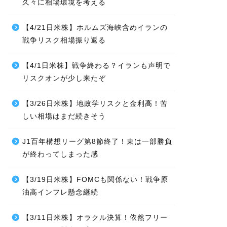
久々に相場環境を考える
【4/21日米株】ホルムズ海峡含めイランの
戦争リスク相場振り返る
【4/1日米株】戦争終わる？イランも声明で
リスクオンが少し来たぞ
【3/26日米株】地政学リスクと金利高！苦
しい相場はまだ続きそう
J1百年構想リーグ第8節終了！東は一部勝負
が終わってしまった感
【3/19日米株】FOMCも関係ない！戦争原
油高インフレ懸念継続
【3/11日米株】オラクル決算！依然フリー