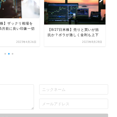
日米株】ザックリ相場を
5月前に良い印象一切
【8/27日米株】売りと買いが拮
【
抗か？ボラが激しく金利も上下
落
昇
2023年4月26日
2023年8月28日