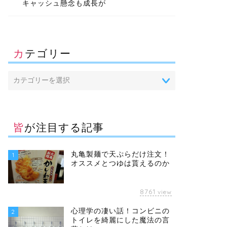
キャッシュ懸念も成長が
カテゴリー
皆が注目する記事
丸亀製麺で天ぷらだけ注文！
1
オススメとつゆは貰えるのか
8761
view
心理学の凄い話！コンビニの
2
トイレを綺麗にした魔法の言