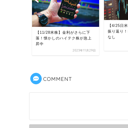
【4/25
振り返り！
りと買いが拮
【11/28米株】金利がさらに下
なし
金利も上下
落！懐かしのハイテク株が急上
昇中
2023年8月28日
2023年11月29日
COMMENT