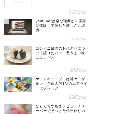
2523
view
youtuberは楽な職業か？実際
7
に体験して感じた厳しさと環
境
2325
view
コンビニ最強のおにぎりにつ
8
いて語りたい！一番うまい味
はコレだと
2301
view
ゲームキューブには神ゲーが
9
多い！？個人的1位のエアライ
ドはプレミア
2297
view
ひとくちすあまレビュー！ス
10
ーパーで見つけた信州作りの