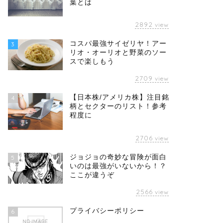
葉とは
2892
view
コスパ最強サイゼリヤ！アー
3
リオ・オーリオと野菜のソー
スで楽しもう
2709
view
【日本株/アメリカ株】注目銘
4
柄とセクターのリスト！参考
程度に
2706
view
ジョジョの奇妙な冒険が面白
5
いのは最強がいないから！？
ここが違うぞ
2566
view
プライバシーポリシー
6