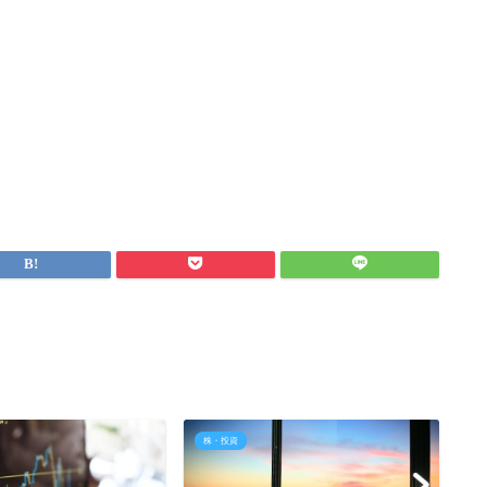
株・投資
株