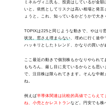
ミネルヴィニ氏も、投資はしているが金額
いと。依然としてリスクは高い相場と発言
ょうと。これ、知っているかどうかで大き
TOPIX
は225と同じような動きで、やはり
状況。窓さえ埋まらない
、埋めに行く途中
ハッキリとしたトレンド、かなりの買いが
ここ最近の動きで個別株もかなりやられて
もちろん、厳し目に見ているからとも思い
で、注目株は限られてきます。そんな中耐
ね。
例えば
半導体関連は比較的高値でこらえて
ね、小売とかレストラン
など。円安でも株