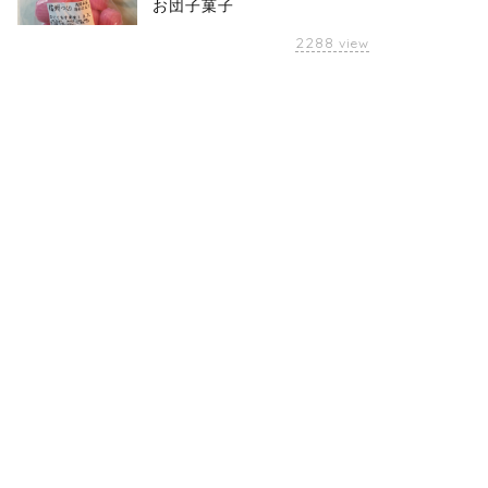
お団子菓子
2288
view