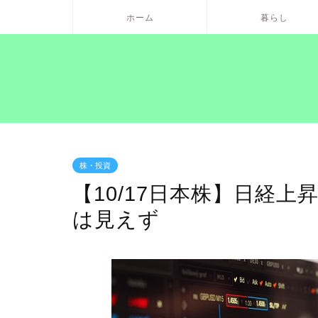
ホーム
暮らし
株・投資
【10/17日本株】日経
は見えず