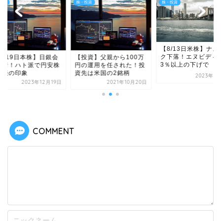
投資
株・投資
株・投資
【8/13日米株】ナス
ク下落！エヌビディ
2/19日本株】日銀会
【投資】父親から100万
3％以上の下げで
決着！ハト派で円安株
円の運用を任された！投
継続の印象
資先は米国の2銘柄
2023年8
2023年12月19日
2021年10月20日
COMMENT