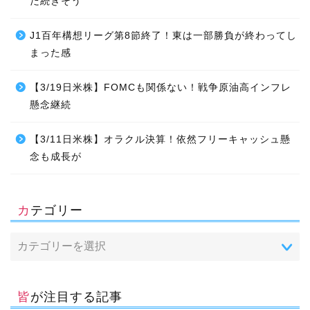
だ続きそう
J1百年構想リーグ第8節終了！東は一部勝負が終わってし
まった感
【3/19日米株】FOMCも関係ない！戦争原油高インフレ
懸念継続
【3/11日米株】オラクル決算！依然フリーキャッシュ懸
念も成長が
カテゴリー
皆が注目する記事