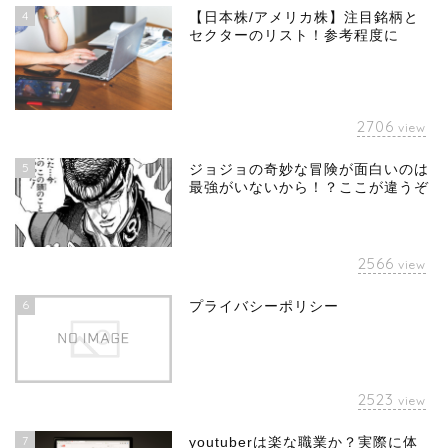
4
【日本株/アメリカ株】注目銘柄と
セクターのリスト！参考程度に
2706
view
5
ジョジョの奇妙な冒険が面白いのは
最強がいないから！？ここが違うぞ
2566
view
6
プライバシーポリシー
2523
view
7
youtuberは楽な職業か？実際に体