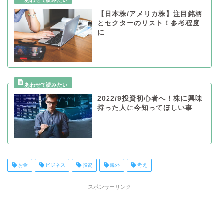
【日本株/アメリカ株】注目銘柄
とセクターのリスト！参考程度
に
2022/9投資初心者へ！株に興味
持った人に今知ってほしい事
お金
ビジネス
投資
海外
考え
スポンサーリンク