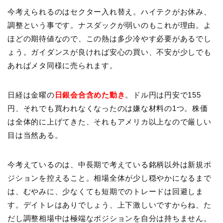
今考えられるのはセクター入れ替え。ハイテクがお休み、
調整という事です。ナスダックが弱いのもこれが理由。よ
ほどの期待値なので、この熱は多少冷やす必要があるでし
ょう。ガイダンスが良ければ安心の買い、不安が少しでも
あればメタ同様に売られます。
日経は金曜の
日銀会合含めた動き
。ドル円は円安で155
円、それでも買われなくなったのは嫌な材料の1つ。株価
は全体的に上げてきた、それもアメリカ以上なので厳しい
目は当然ある。
今考えているのは、中長期で考えている銘柄以外は新規ポ
ジションを控えること。相場全体が少し穏やかになるまで
は、むやみに、少なくても短期でのトレードは回避しま
す。デイトレはありでしょう、上下激しいですからね、た
だし調整相場中は極端なポジションを自分は持ちません。