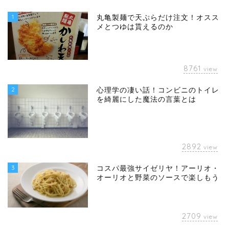
1
丸亀製麺で天ぷらだけ注文！オスス
メとつゆは貰えるのか
8761
view
2
心理学の凄い話！コンビニのトイレ
を綺麗にした魔法の言葉とは
2892
view
3
コスパ最強サイゼリヤ！アーリオ・
オーリオと野菜のソースで楽しもう
2709
view