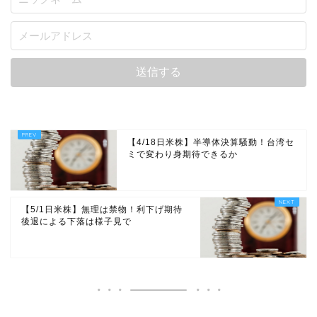
【4/18日米株】半導体決算騒動！台湾セ
ミで変わり身期待できるか
【5/1日米株】無理は禁物！利下げ期待
後退による下落は様子見で