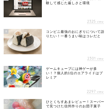
験して感じた厳しさと環境
2325
view
8
コンビニ最強のおにぎりについて語
りたい！一番うまい味はコレだと
2301
view
9
ゲームキューブには神ゲーが多
い！？個人的1位のエアライドはプ
レミア
2297
view
10
ひとくちすあまレビュー！スーパー
で見つけた信州作りのお団子菓子