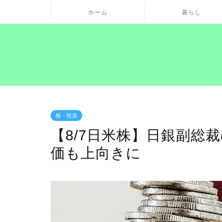
ホーム
暮らし
株・投資
【8/7日米株】日銀副総
価も上向きに