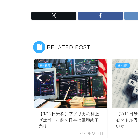
RELATED POST
株・投資
株・投資
タ好決算で上
【9/12日米株】アメリカの利上
【2/11
い追い風も
げはゴール前？日本は緩和終了
心？ドル円
売り
いか
2024年2月6日
2023年9月12日