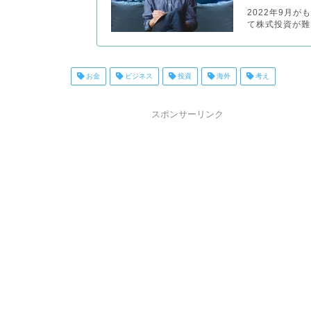
2022年9月
て株式投資が難
お金
ビジネス
投資
海外
考え
スポンサーリンク