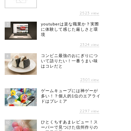
2523
view
youtuberは楽な職業か？実際
7
に体験して感じた厳しさと環
境
2324
view
コンビニ最強のおにぎりにつ
8
いて語りたい！一番うまい味
はコレだと
2301
view
ゲームキューブには神ゲーが
9
多い！？個人的1位のエアライ
ドはプレミア
2297
view
ひとくちすあまレビュー！ス
10
ーパーで見つけた信州作りの