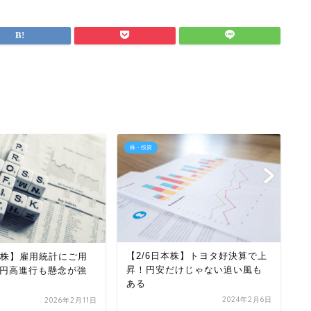
株・投資
株
【2/6日本株】トヨタ好決算で上
日米株】雇用統計にご用
【
昇！円安だけじゃない追い風も
円高進行も懸念が強
げ
ある
売
2024年2月6日
2026年2月11日