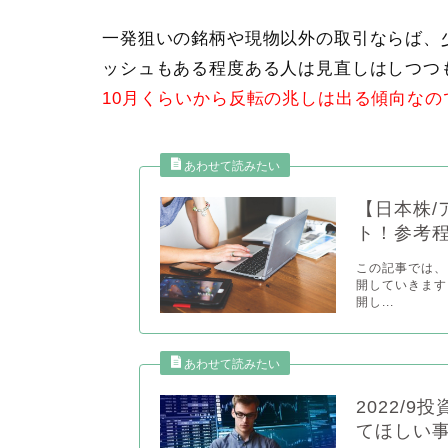
一発狙いの銘柄や現物以外の取引ならば、
ッシュもある程度ある人は見直しはしつつ
10月くらいから反転の兆しは出る傾向なの
【日本株/
ト！参考
この記事では、
開していきます
開し...
2022/
てほしい