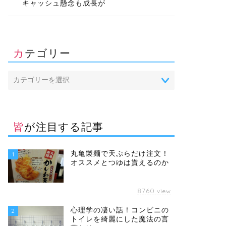
キャッシュ懸念も成長が
カテゴリー
皆が注目する記事
丸亀製麺で天ぷらだけ注文！
1
オススメとつゆは貰えるのか
8760
view
心理学の凄い話！コンビニの
2
トイレを綺麗にした魔法の言