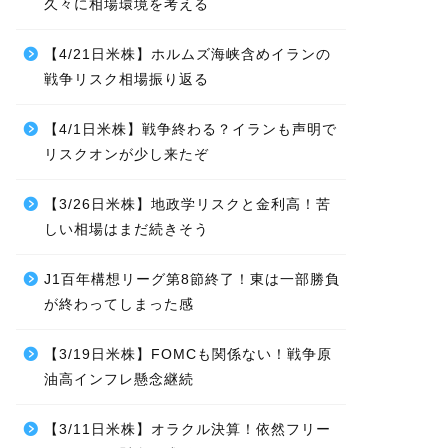
久々に相場環境を考える
【4/21日米株】ホルムズ海峡含めイランの
戦争リスク相場振り返る
【4/1日米株】戦争終わる？イランも声明で
リスクオンが少し来たぞ
【3/26日米株】地政学リスクと金利高！苦
しい相場はまだ続きそう
J1百年構想リーグ第8節終了！東は一部勝負
が終わってしまった感
【3/19日米株】FOMCも関係ない！戦争原
油高インフレ懸念継続
【3/11日米株】オラクル決算！依然フリー