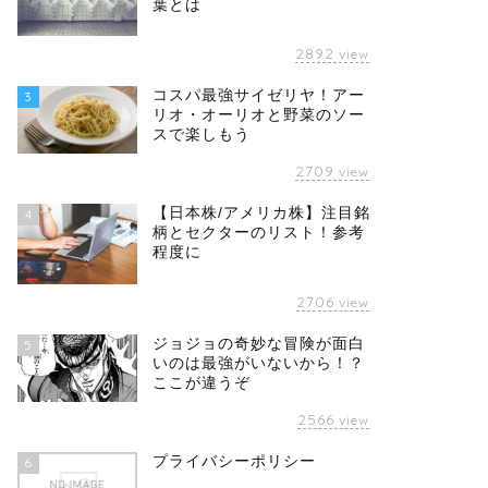
葉とは
2892
view
コスパ最強サイゼリヤ！アー
3
リオ・オーリオと野菜のソー
スで楽しもう
2709
view
【日本株/アメリカ株】注目銘
4
柄とセクターのリスト！参考
程度に
2706
view
ジョジョの奇妙な冒険が面白
5
いのは最強がいないから！？
ここが違うぞ
2566
view
プライバシーポリシー
6