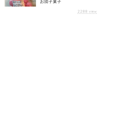
お団子菓子
2288
view