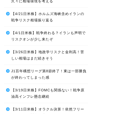
久々に相場環境を考える
【4/21日米株】ホルムズ海峡含めイランの
戦争リスク相場振り返る
【4/1日米株】戦争終わる？イランも声明で
リスクオンが少し来たぞ
【3/26日米株】地政学リスクと金利高！苦
しい相場はまだ続きそう
J1百年構想リーグ第8節終了！東は一部勝負
が終わってしまった感
【3/19日米株】FOMCも関係ない！戦争原
油高インフレ懸念継続
【3/11日米株】オラクル決算！依然フリー