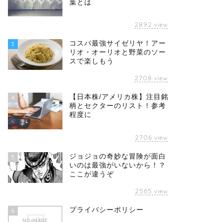
葉とは
2892
view
コスパ最強サイゼリヤ！アー
3
リオ・オーリオと野菜のソー
スで楽しもう
2708
view
【日本株/アメリカ株】注目銘
4
柄とセクターのリスト！参考
程度に
2706
view
ジョジョの奇妙な冒険が面白
5
いのは最強がいないから！？
ここが違うぞ
2565
view
プライバシーポリシー
6