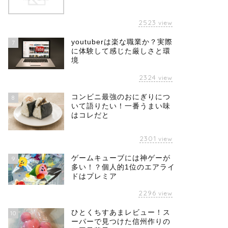
2523
view
youtuberは楽な職業か？実際
7
に体験して感じた厳しさと環
境
2324
view
コンビニ最強のおにぎりにつ
8
いて語りたい！一番うまい味
はコレだと
2301
view
ゲームキューブには神ゲーが
9
多い！？個人的1位のエアライ
ドはプレミア
2296
view
ひとくちすあまレビュー！ス
10
ーパーで見つけた信州作りの