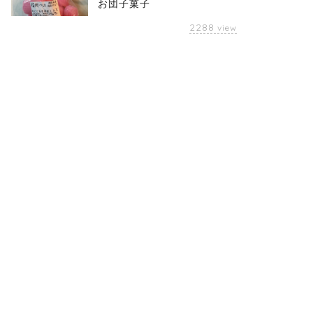
お団子菓子
2288
view