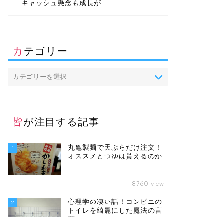
キャッシュ懸念も成長が
カテゴリー
皆が注目する記事
丸亀製麺で天ぷらだけ注文！
1
オススメとつゆは貰えるのか
8760
view
心理学の凄い話！コンビニの
2
トイレを綺麗にした魔法の言