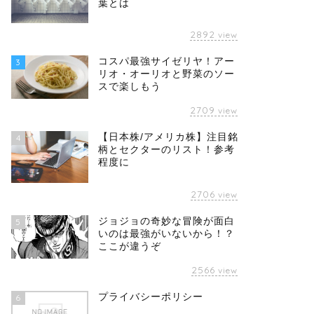
葉とは
2892
view
コスパ最強サイゼリヤ！アー
3
リオ・オーリオと野菜のソー
スで楽しもう
2709
view
【日本株/アメリカ株】注目銘
4
柄とセクターのリスト！参考
程度に
2706
view
ジョジョの奇妙な冒険が面白
5
いのは最強がいないから！？
ここが違うぞ
2566
view
プライバシーポリシー
6