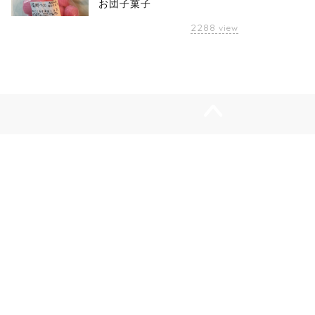
お団子菓子
2288
view