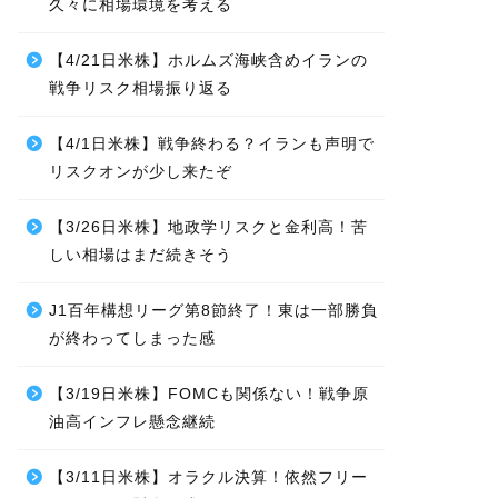
久々に相場環境を考える
【4/21日米株】ホルムズ海峡含めイランの
戦争リスク相場振り返る
【4/1日米株】戦争終わる？イランも声明で
リスクオンが少し来たぞ
【3/26日米株】地政学リスクと金利高！苦
しい相場はまだ続きそう
J1百年構想リーグ第8節終了！東は一部勝負
が終わってしまった感
【3/19日米株】FOMCも関係ない！戦争原
油高インフレ懸念継続
【3/11日米株】オラクル決算！依然フリー