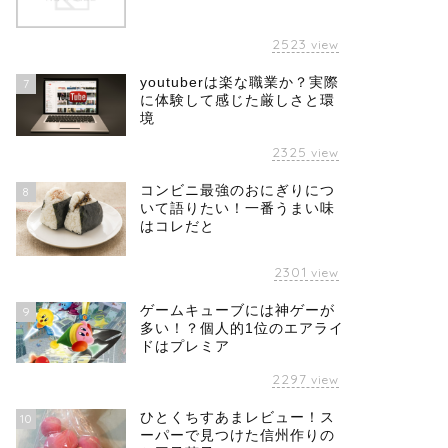
2523
view
youtuberは楽な職業か？実際
7
に体験して感じた厳しさと環
境
2325
view
コンビニ最強のおにぎりにつ
8
いて語りたい！一番うまい味
はコレだと
2301
view
ゲームキューブには神ゲーが
9
多い！？個人的1位のエアライ
ドはプレミア
2297
view
ひとくちすあまレビュー！ス
10
ーパーで見つけた信州作りの