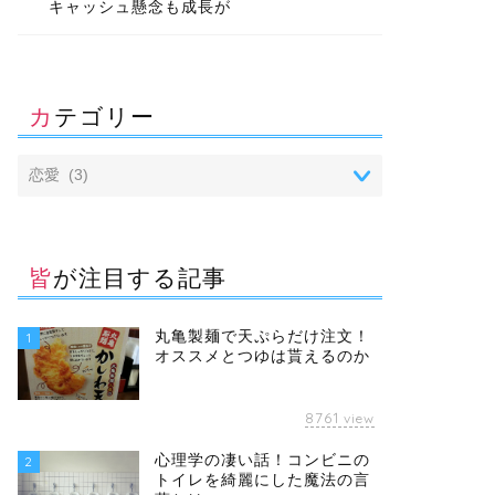
キャッシュ懸念も成長が
カテゴリー
皆が注目する記事
丸亀製麺で天ぷらだけ注文！
1
オススメとつゆは貰えるのか
8761
view
心理学の凄い話！コンビニの
2
トイレを綺麗にした魔法の言