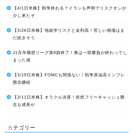
【4/1日米株】戦争終わる？イランも声明でリスクオンが
少し来たぞ
【3/26日米株】地政学リスクと金利高！苦しい相場はま
だ続きそう
J1百年構想リーグ第8節終了！東は一部勝負が終わってし
まった感
【3/19日米株】FOMCも関係ない！戦争原油高インフレ
懸念継続
【3/11日米株】オラクル決算！依然フリーキャッシュ懸
念も成長が
カテゴリー