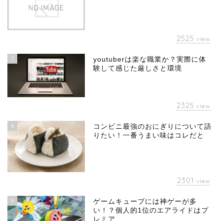
2525
view
7
youtuberは楽な職業か？実際に体
験して感じた厳しさと環境
2325
view
8
コンビニ最強のおにぎりについて語
りたい！一番うまい味はコレだと
2301
view
9
ゲームキューブには神ゲーが多
い！？個人的1位のエアライドはプ
レミア