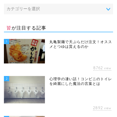
皆が注目する記事
1
丸亀製麺で天ぷらだけ注文！オスス
メとつゆは貰えるのか
8762
view
2
心理学の凄い話！コンビニのトイレ
を綺麗にした魔法の言葉とは
2892
view