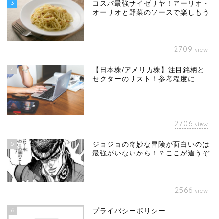
3
コスパ最強サイゼリヤ！アーリオ・
オーリオと野菜のソースで楽しもう
2709
view
4
【日本株/アメリカ株】注目銘柄と
セクターのリスト！参考程度に
2706
view
5
ジョジョの奇妙な冒険が面白いのは
最強がいないから！？ここが違うぞ
2566
view
6
プライバシーポリシー