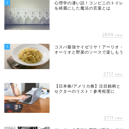
2
心理学の凄い話！コンビニのトイレ
を綺麗にした魔法の言葉とは
2899
view
3
コスパ最強サイゼリヤ！アーリオ・
オーリオと野菜のソースで楽しもう
2717
view
4
【日本株/アメリカ株】注目銘柄と
セクターのリスト！参考程度に
2711
view