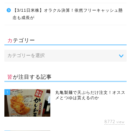
【3/11日米株】オラクル決算！依然フリーキャッシュ懸
念も成長が
カテゴリー
皆が注目する記事
1
丸亀製麺で天ぷらだけ注文！オスス
メとつゆは貰えるのか
8772
view