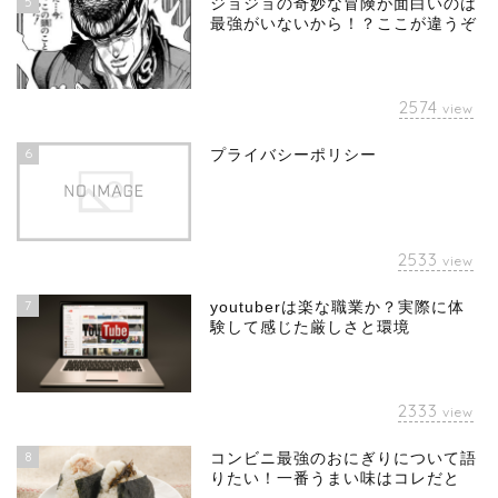
5
ジョジョの奇妙な冒険が面白いのは
最強がいないから！？ここが違うぞ
2574
view
6
プライバシーポリシー
2533
view
7
youtuberは楽な職業か？実際に体
験して感じた厳しさと環境
2333
view
8
コンビニ最強のおにぎりについて語
りたい！一番うまい味はコレだと