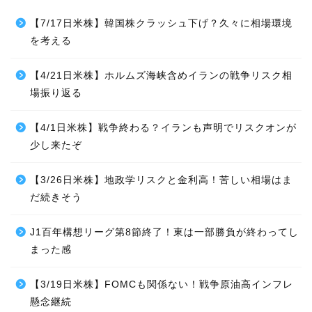
【7/17日米株】韓国株クラッシュ下げ？久々に相場環境
を考える
【4/21日米株】ホルムズ海峡含めイランの戦争リスク相
場振り返る
【4/1日米株】戦争終わる？イランも声明でリスクオンが
少し来たぞ
【3/26日米株】地政学リスクと金利高！苦しい相場はま
だ続きそう
J1百年構想リーグ第8節終了！東は一部勝負が終わってし
まった感
【3/19日米株】FOMCも関係ない！戦争原油高インフレ
懸念継続