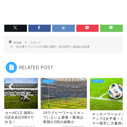
HOME
スポーツ
名古屋グランパスが川崎に勝利！首位相手に価値ある結果
RELATED POST
ーツ
スポーツ
スポーツ
サッカーACL】浦和レ
19ラグビーワールドカッ
サッカーワールドカ
ズが2試合合計0対3で
プいよいよ最後！最強は
アジア2次予選！ミ
勝敗れる！
母国か2回の経験か
マー相手に大量得点