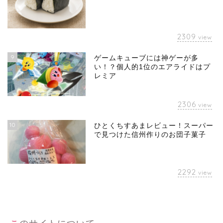
2309
view
9
ゲームキューブには神ゲーが多
い！？個人的1位のエアライドはプ
レミア
2306
view
10
ひとくちすあまレビュー！スーパー
で見つけた信州作りのお団子菓子
2292
view