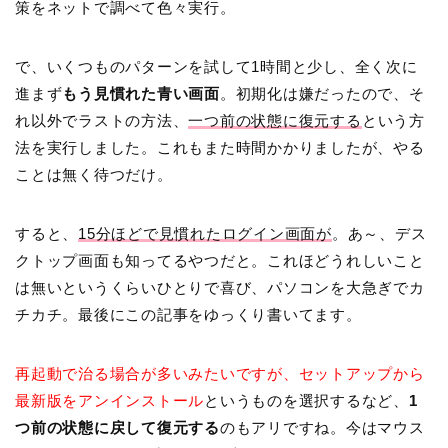
策をネットで調べて色々実行。
で、いくつものパターンを試して1時間と少し、全く次に
進まず
もう見慣れた青い画面
。初期化は嫌だったので、そ
れ以外でラストの方法、
一つ前の状態に復元する
という方
法を実行しました。これもまた時間かかりましたが、やる
ことは無く待つだけ。
すると、
15分ほどで見慣れたログイン画面が
。あ～、デス
クトップ画面も知ってるやつだと。これほどうれしいこと
は無いというくらいひとりで喜び、パソコンを大急ぎでカ
チカチ。最後にこの記事をゆっくり書いてます。
再起動で治る場合が多いみたいですが、セットアップから
最新版をアンインストール
というものを選択するなど、
1
つ前の状態に戻して復元する
のもアリですね。今はマウス