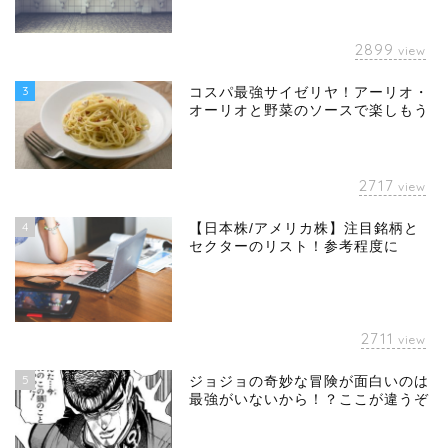
2899
view
3
コスパ最強サイゼリヤ！アーリオ・
オーリオと野菜のソースで楽しもう
2717
view
4
【日本株/アメリカ株】注目銘柄と
セクターのリスト！参考程度に
2711
view
5
ジョジョの奇妙な冒険が面白いのは
最強がいないから！？ここが違うぞ