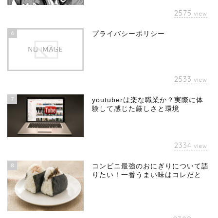
2575
view
6
プライバシーポリシー
2533
view
7
youtuberは楽な職業か？実際に体
験して感じた厳しさと環境
2334
view
8
コンビニ最強のおにぎりについて語
りたい！一番うまい味はコレだと