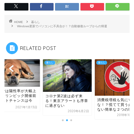
HOME
暮らし
Windows更新でパソコンに不具合が！？自動修復ループからの帰還
RELATED POST
し
暮らし
暮らし
京では陽性率が大幅上
！オリンピック開催前
コロナ第2波は必ず来
消費税増税も気にす
ラストチャンスは今
る！東京アラートも序章
な！？慌てて買う必
に過ぎない
2021年1月13日
ない簡単な２つの理
2020年6月2日
2018年10