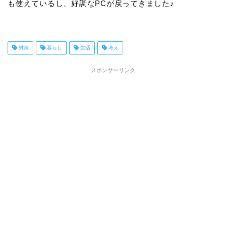
も使えているし、好調なPCが戻ってきました♪
対策
暮らし
生活
考え
スポンサーリンク