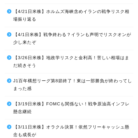
【4/21日米株】ホルムズ海峡含めイランの戦争リスク相
場振り返る
【4/1日米株】戦争終わる？イランも声明でリスクオンが
少し来たぞ
【3/26日米株】地政学リスクと金利高！苦しい相場はま
だ続きそう
J1百年構想リーグ第8節終了！東は一部勝負が終わってし
まった感
【3/19日米株】FOMCも関係ない！戦争原油高インフレ
懸念継続
【3/11日米株】オラクル決算！依然フリーキャッシュ懸
念も成長が