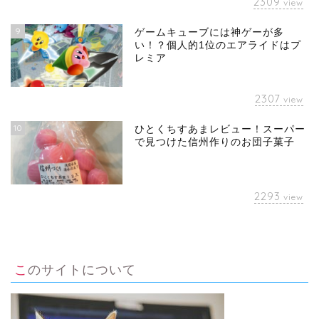
2309
view
9
ゲームキューブには神ゲーが多
い！？個人的1位のエアライドはプ
レミア
2307
view
10
ひとくちすあまレビュー！スーパー
で見つけた信州作りのお団子菓子
2293
view
このサイトについて