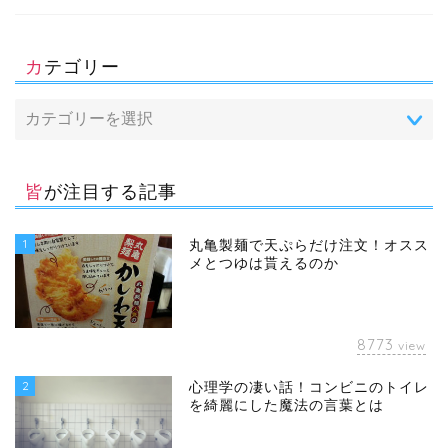
カテゴリー
皆が注目する記事
1
丸亀製麺で天ぷらだけ注文！オスス
メとつゆは貰えるのか
8773
view
2
心理学の凄い話！コンビニのトイレ
を綺麗にした魔法の言葉とは