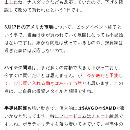
ました
ね。ナスダックなども反応していたので、下げを確
認して改めて買われたという1日です。
3月17日のアメリカ市場
について。ビッグイベント終了と
いう事で、当面は株が買われていく展開になっても不思議
はないですね。細かな問題は残っているものの、投資家は
過ぎた事には反応しないので。
ハイテク関連
は、まだ多くの銘柄で大きく下がっており、
今すぐに買いたいとは思えません。が、
今が底だと予測し
て、少し買い入れる動きはあって当然
とも思います。この
点は、ご自身の投資スタイルと相談ですね。
半導体関連
も強い動きで、個人的には
$AVGO
や
$AMD
が良
いかなと思ってます。特に
ブロードコムはチャート綺麗
で
すよね。ボラティリティも落ち着いてきていて、半導体の