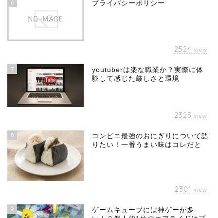
6
プライバシーポリシー
2524
view
7
youtuberは楽な職業か？実際に体
験して感じた厳しさと環境
2325
view
8
コンビニ最強のおにぎりについて語
りたい！一番うまい味はコレだと
2301
view
9
ゲームキューブには神ゲーが多