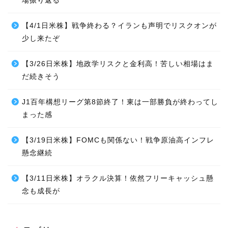
場振り返る
【4/1日米株】戦争終わる？イランも声明でリスクオンが
少し来たぞ
【3/26日米株】地政学リスクと金利高！苦しい相場はま
だ続きそう
J1百年構想リーグ第8節終了！東は一部勝負が終わってし
まった感
【3/19日米株】FOMCも関係ない！戦争原油高インフレ
懸念継続
【3/11日米株】オラクル決算！依然フリーキャッシュ懸
念も成長が