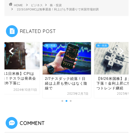
HOME
ビジネス
株・投資
22/3/16FOMCは無事通過！利上げも予測通りで米国市場好調
RELATED POST
投資
株・投資
株・投資
0/11日米株】CPIは
着陸！テスラは発表会
2/7ナスダック続落！日
【9/26米国株】まだ
時間外下落に
経は上昇も勢いはなく陰
下落！金利上昇に怯
線で
つトレンド継続
2024年10月11日
2023年2月7日
2023年9月
COMMENT