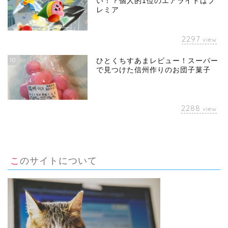
い！？個人的1位のエアライドはプ
レミア
2297
view
10
ひとくちすあまレビュー！スーパー
で見つけた信州作りのお団子菓子
2288
view
このサイトについて