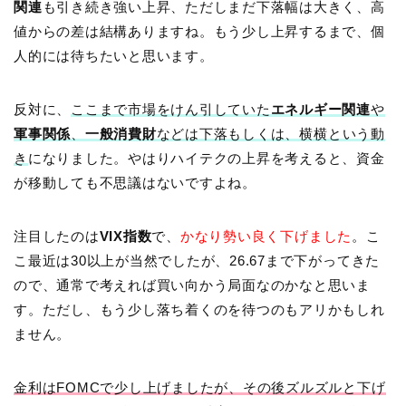
関連
も引き続き強い上昇、ただしまだ下落幅は大きく、高
値からの差は結構ありますね。もう少し上昇するまで、個
人的には待ちたいと思います。
反対に、
ここまで市場をけん引していた
エネルギー関連
や
軍事関係
、
一般消費財
などは下落もしくは、横横という動
き
になりました。やはりハイテクの上昇を考えると、資金
が移動しても不思議はないですよね。
注目したのは
VIX指数
で、
かなり勢い良く下げました
。こ
こ最近は30以上が当然でしたが、26.67まで下がってきた
ので、通常で考えれば買い向かう局面なのかなと思いま
す。ただし、もう少し落ち着くのを待つのもアリかもしれ
ません。
金利はFOMCで少し上げましたが、その後ズルズルと下げ