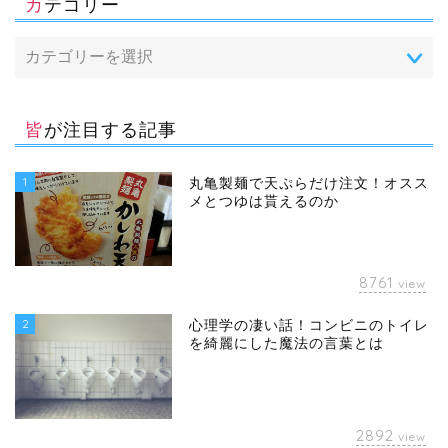
カテゴリー
皆が注目する記事
1
丸亀製麺で天ぷらだけ注文！オスス
メとつゆは貰えるのか
8761
view
2
心理学の凄い話！コンビニのトイレ
を綺麗にした魔法の言葉とは
2892
view