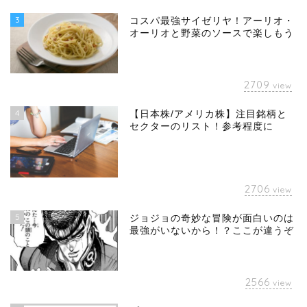
3
コスパ最強サイゼリヤ！アーリオ・
オーリオと野菜のソースで楽しもう
2709
view
4
【日本株/アメリカ株】注目銘柄と
セクターのリスト！参考程度に
2706
view
5
ジョジョの奇妙な冒険が面白いのは
最強がいないから！？ここが違うぞ
2566
view