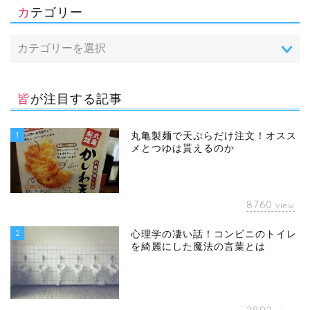
カテゴリー
皆が注目する記事
1
丸亀製麺で天ぷらだけ注文！オスス
メとつゆは貰えるのか
8760
view
2
心理学の凄い話！コンビニのトイレ
を綺麗にした魔法の言葉とは