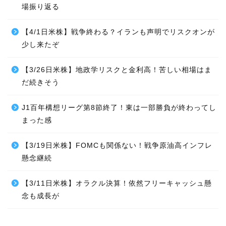
場振り返る
【4/1日米株】戦争終わる？イランも声明でリスクオンが
少し来たぞ
【3/26日米株】地政学リスクと金利高！苦しい相場はま
だ続きそう
J1百年構想リーグ第8節終了！東は一部勝負が終わってし
まった感
【3/19日米株】FOMCも関係ない！戦争原油高インフレ
懸念継続
【3/11日米株】オラクル決算！依然フリーキャッシュ懸
念も成長が