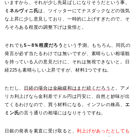
いますから、それが少し先延ばしになりそうだという事。
ミネルヴィニ氏
は、ツイッターにてナスダックなどの強気
な上昇に少し意見しており、一時的に上げすぎたので、そ
ろそろある程度の調整下げは覚悟と。
それでも
5～8％程度だろう
という予測。もちろん、同氏の
発言が必ず当たるわけでは無いですが、素晴らしい相場観
を持っている人の意見だけに、それは無視できないと。日
経225も素晴らしい上昇ですが、材料1つですね。
ただし、
日経の場合は金融緩和はまだ続くだろう
と。アメ
リカ利上げなら金利差でドル円は円安に、自然と妙味が出
てくるわけなので、買う材料になる。インフレの株高、
エ
ミン氏
の言う通りの相場にはなりそうですね。
日銀の発表を素直に受け取ると、
利上げがあったとしても