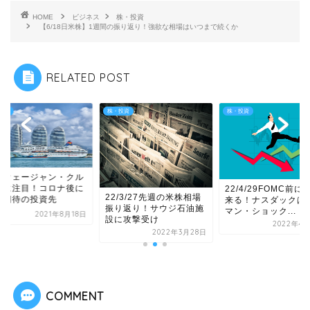
HOME
ビジネス
株・投資
【6/18日米株】1週間の振り返り！強欲な相場はいつまで続くか
RELATED POST
投資
株・投資
株・投資
ルウェージャン・クル
ズに注目！コロナ後に
22/4/29FOMC前に
22/3/27先週の米株相場
長期待の投資先
来る！ナスダックは
振り返り！サウジ石油施
マン・ショック...
2021年8月18日
設に攻撃受け
2022年4月
2022年3月28日
COMMENT