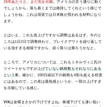
25年あたりと、まだ先を示唆
。アメリカの言う通りに動く
でしょうから、落ち着くまでは維持してくれという感じで
しょうかね、これは現状では日本株が買われる材料になり
ます。
とはいえ、これも急上げですから調整はあるはず。今のと
ころは1日2日で調整終わり、ブレイクアウトを繰り返して
いる強すぎる相場ですから、続く限りは乗ろうかなと。
ところで、アメリカについては、これもミネルヴィニ氏の
ツイートからですが
上げていない銘柄数もそれなりにある
という事
。確かに、200日線以下の銘柄も4割を超える程度
にはあるので、この差は過熱感というか、一部の上げすぎ
を示唆している感じ。
VIX
は金曜まさかの下げですよね。株価下げても凄い低い