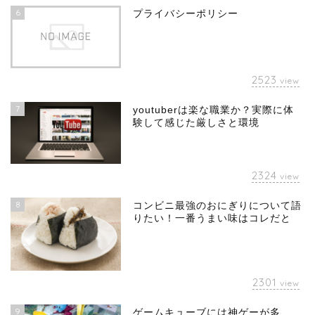
6
プライバシーポリシー
2523
view
7
youtuberは楽な職業か？実際に体
験して感じた厳しさと環境
2324
view
8
コンビニ最強のおにぎりについて語
りたい！一番うまい味はコレだと
2301
view
9
ゲームキューブには神ゲーが多