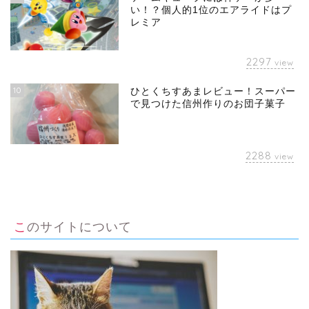
い！？個人的1位のエアライドはプ
レミア
2297
view
10
ひとくちすあまレビュー！スーパー
で見つけた信州作りのお団子菓子
2288
view
このサイトについて