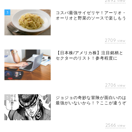
2892
view
3
コスパ最強サイゼリヤ！アーリオ・
オーリオと野菜のソースで楽しもう
2709
view
4
【日本株/アメリカ株】注目銘柄と
セクターのリスト！参考程度に
2706
view
5
ジョジョの奇妙な冒険が面白いのは
最強がいないから！？ここが違うぞ
2566
view