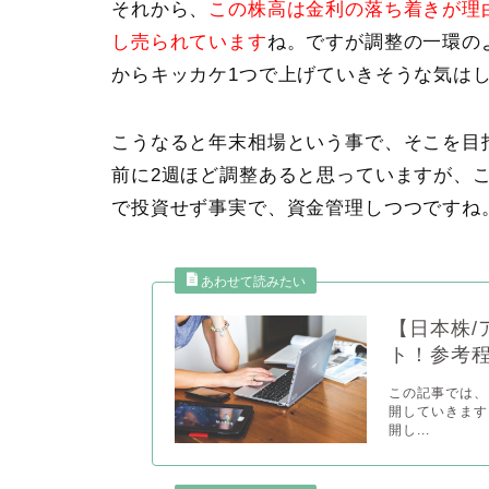
それから、
この株高は金利の落ち着きが理
し売られています
ね。ですが調整の一環の
からキッカケ1つで上げていきそうな気は
こうなると年末相場という事で、そこを目
前に2週ほど調整あると思っていますが、
で投資せず事実で、資金管理しつつですね
【日本株/
ト！参考
この記事では、
開していきます
開し...