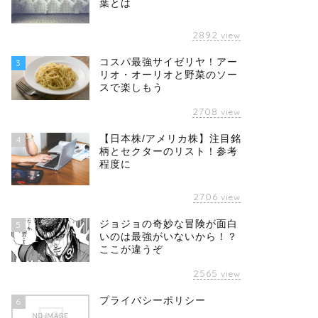
葉とは
2892
view
コスパ最強サイゼリヤ！アー
3
リオ・オーリオと野菜のソー
スで楽しもう
2708
view
【日本株/アメリカ株】注目銘
4
柄とセクターのリスト！参考
程度に
2706
view
ジョジョの奇妙な冒険が面白
5
いのは最強がいないから！？
ここが違うぞ
2565
view
プライバシーポリシー
6