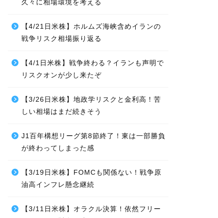
久々に相場環境を考える
【4/21日米株】ホルムズ海峡含めイランの
戦争リスク相場振り返る
【4/1日米株】戦争終わる？イランも声明で
リスクオンが少し来たぞ
【3/26日米株】地政学リスクと金利高！苦
しい相場はまだ続きそう
J1百年構想リーグ第8節終了！東は一部勝負
が終わってしまった感
【3/19日米株】FOMCも関係ない！戦争原
油高インフレ懸念継続
【3/11日米株】オラクル決算！依然フリー