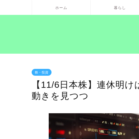
ホーム
暮らし
株・投資
【11/6日本株】連休明
動きを見つつ