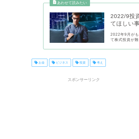
2022/
てほしい
2022年9月
て株式投資が難
お金
ビジネス
投資
考え
スポンサーリンク