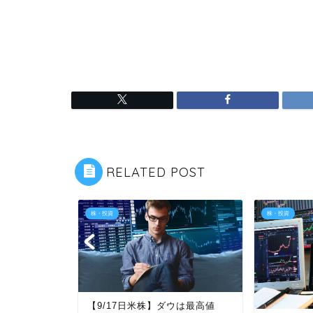
RELATED POST
株・投資
株・投資
【9/17日米株】ダウは最高値