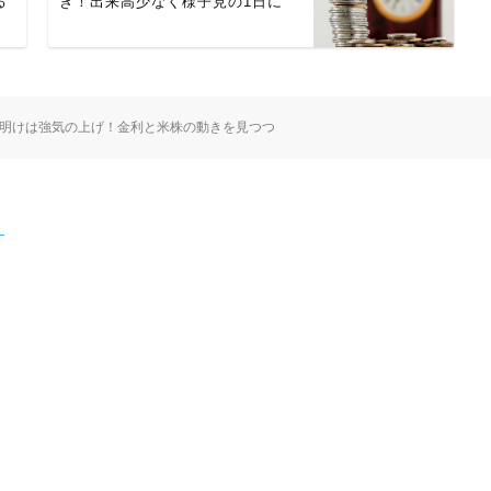
る
き！出来高少なく様子見の1日に
連休明けは強気の上げ！金利と米株の動きを見つつ