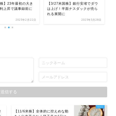
も
国株】23年最初の大き
【3/27米国株】銀行安堵でダウ
で
利上昇で議事録前に
は上げ！半面ナスダックが売ら
れる展開に
2023年2月22日
2023年3月28日
！
【11/6米株】全体的に控えめな動