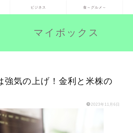
ビジネス
食～グルメ～
マイボックス
けは強気の上げ！金利と米株の
2023年11月6日