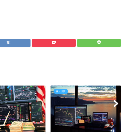
株・投資
株
【