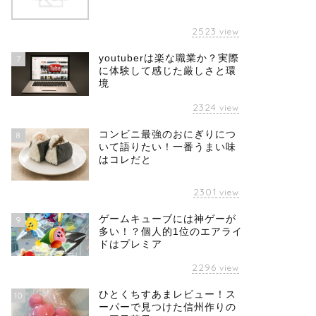
2523
view
youtuberは楽な職業か？実際
7
に体験して感じた厳しさと環
境
2324
view
コンビニ最強のおにぎりにつ
8
いて語りたい！一番うまい味
はコレだと
2301
view
ゲームキューブには神ゲーが
9
多い！？個人的1位のエアライ
ドはプレミア
2296
view
ひとくちすあまレビュー！ス
10
ーパーで見つけた信州作りの