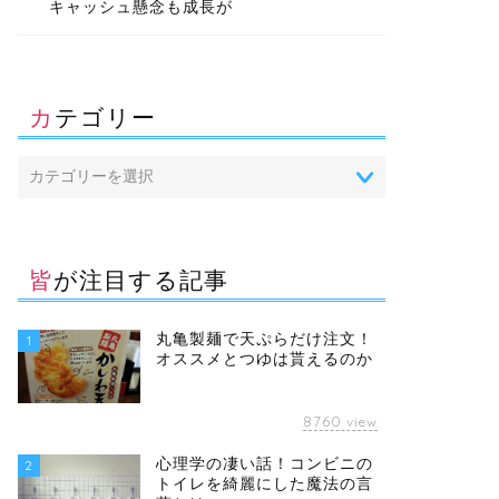
キャッシュ懸念も成長が
カテゴリー
皆が注目する記事
丸亀製麺で天ぷらだけ注文！
1
オススメとつゆは貰えるのか
8760
view
心理学の凄い話！コンビニの
2
トイレを綺麗にした魔法の言