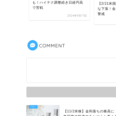
も！ハイテク調整続き日経円高
行安堵でダウ
【2/21米
で苦戦
ックが売ら
な下落！金
警戒
2024年9月17日
2023年3月28日
COMMENT
【11/2米株】金利落ちの株高に