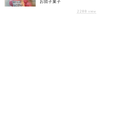
お団子菓子
2288
view
・投資
株・投資
9/17日米株】ダウは最高値