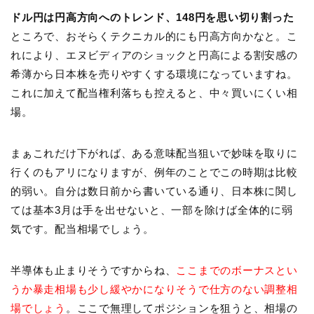
ドル円は円高方向へのトレンド、148円を思い切り割った
ところで、おそらくテクニカル的にも円高方向かなと。こ
れにより、エヌビディアのショックと円高による割安感の
希薄から日本株を売りやすくする環境になっていますね。
これに加えて配当権利落ちも控えると、中々買いにくい相
場。
まぁこれだけ下がれば、ある意味配当狙いで妙味を取りに
行くのもアリになりますが、例年のことでこの時期は比較
的弱い。自分は数日前から書いている通り、日本株に関し
ては基本3月は手を出せないと、一部を除けば全体的に弱
気です。配当相場でしょう。
半導体も止まりそうですからね、
ここまでのボーナスとい
うか暴走相場も少し緩やかになりそうで仕方のない調整相
場でしょう
。ここで無理してポジションを狙うと、相場の