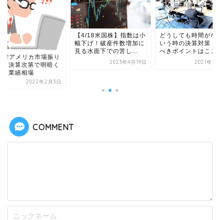
【4/18米国株】指数は小
どうしても時間がな
幅下げ！破産件数増加に
いう時の決算対策！
見る水面下での苦し...
べきポイントはここ
/2/2アメリカ市場振り
2023年4月19日
2021年1
り！決算次第で明暗く
きり業績相場
2022年2月3日
COMMENT