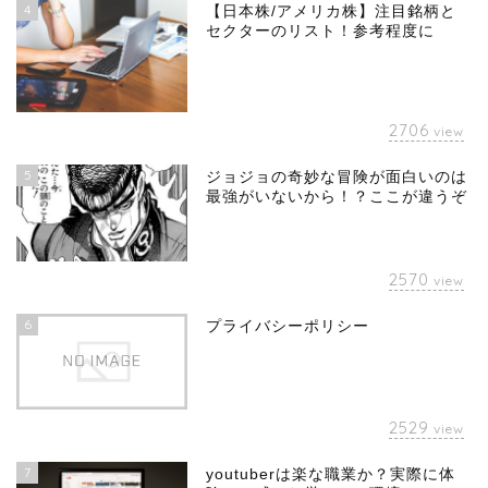
4
【日本株/アメリカ株】注目銘柄と
セクターのリスト！参考程度に
2706
view
5
ジョジョの奇妙な冒険が面白いのは
最強がいないから！？ここが違うぞ
2570
view
6
プライバシーポリシー
2529
view
7
youtuberは楽な職業か？実際に体