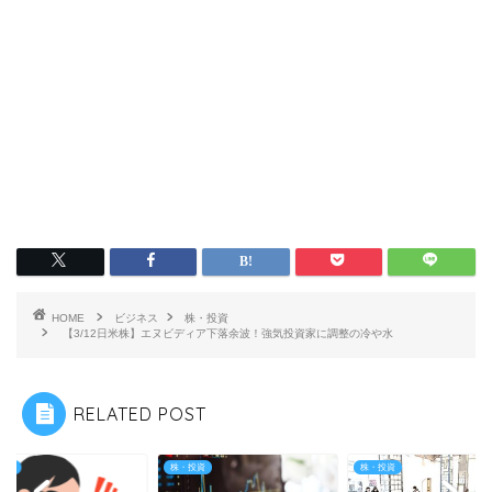
HOME
ビジネス
株・投資
【3/12日米株】エヌビディア下落余波！強気投資家に調整の冷や水
RELATED POST
投資
株・投資
株・投資