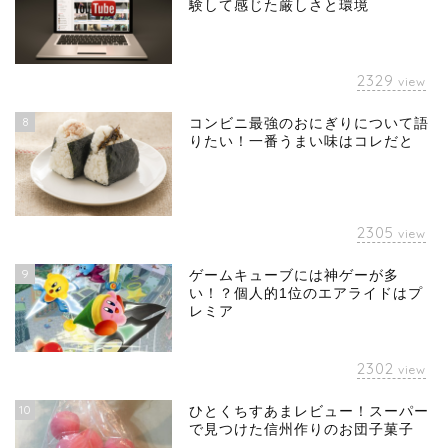
験して感じた厳しさと環境
2329
view
8
コンビニ最強のおにぎりについて語
りたい！一番うまい味はコレだと
2305
view
9
ゲームキューブには神ゲーが多
い！？個人的1位のエアライドはプ
レミア
2302
view
10
ひとくちすあまレビュー！スーパー
で見つけた信州作りのお団子菓子