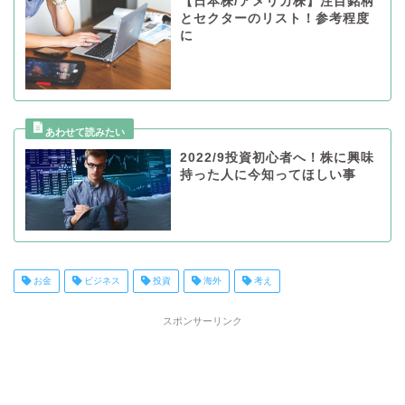
【日本株/アメリカ株】注目銘柄
とセクターのリスト！参考程度
に
2022/9投資初心者へ！株に興味
持った人に今知ってほしい事
お金
ビジネス
投資
海外
考え
スポンサーリンク