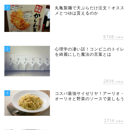
1
丸亀製麺で天ぷらだけ注文！オスス
メとつゆは貰えるのか
8768
view
2
心理学の凄い話！コンビニのトイレ
を綺麗にした魔法の言葉とは
2896
view
3
コスパ最強サイゼリヤ！アーリオ・
オーリオと野菜のソースで楽しもう
2714
view