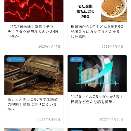
【4/17日米株】決算マチマ
糖尿病から1年！どん兵衛PRO
チ！？ダウ寄与度大きいUNH
登場久々にカップうどんを食
下落か
した感想
2025年4月17日
2023年9月11日
食～グルメ～
株・投資
11/20マイルCSソダシが3着！
高カカオチョコ86％で血糖値
投資など色んな話を簡単に
の抑制！簡単に太りにくい食
事へ
2023年4月26日
2022年11月20日