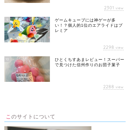
2301
view
9
ゲームキューブには神ゲーが多
い！？個人的1位のエアライドはプ
レミア
2298
view
10
ひとくちすあまレビュー！スーパー
で見つけた信州作りのお団子菓子
2288
view
このサイトについて