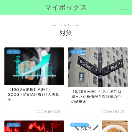
マイボックス
― TAG ―
対策
株・投資
株・投資
【10/30日米株】MSFT・
【5/20日米株】リスク材料は
GOOG・META巨塔3社の決算
減ったが株価が？過熱感の中
を
の値動き
2025年10月30日
2025年5月20日
株・投資
食～グルメ～