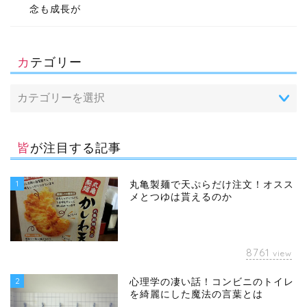
念も成長が
カテゴリー
皆が注目する記事
1
丸亀製麺で天ぷらだけ注文！オスス
メとつゆは貰えるのか
8761
view
2
心理学の凄い話！コンビニのトイレ
を綺麗にした魔法の言葉とは