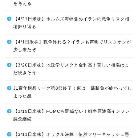
を考える
【4/21日米株】ホルムズ海峡含めイランの戦争リスク相
場振り返る
【4/1日米株】戦争終わる？イランも声明でリスクオンが
少し来たぞ
【3/26日米株】地政学リスクと金利高！苦しい相場はま
だ続きそう
J1百年構想リーグ第8節終了！東は一部勝負が終わってし
まった感
【3/19日米株】FOMCも関係ない！戦争原油高インフレ
懸念継続
【3/11日米株】オラクル決算！依然フリーキャッシュ懸