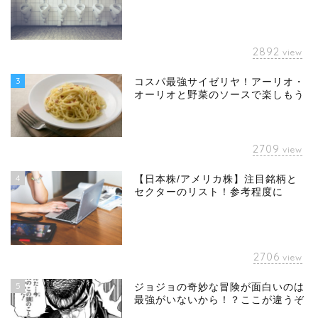
2892
view
3
コスパ最強サイゼリヤ！アーリオ・
オーリオと野菜のソースで楽しもう
2709
view
4
【日本株/アメリカ株】注目銘柄と
セクターのリスト！参考程度に
2706
view
5
ジョジョの奇妙な冒険が面白いのは
最強がいないから！？ここが違うぞ