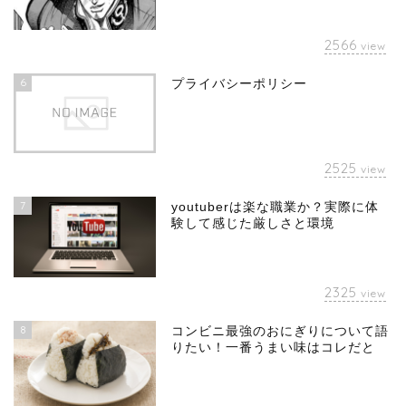
2566
view
6
プライバシーポリシー
2525
view
7
youtuberは楽な職業か？実際に体
験して感じた厳しさと環境
2325
view
8
コンビニ最強のおにぎりについて語
りたい！一番うまい味はコレだと