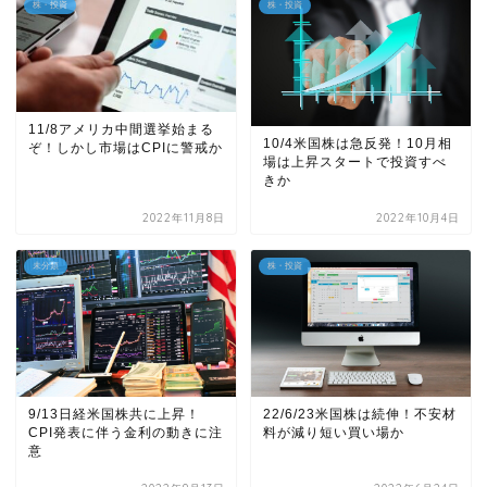
株・投資
株・投資
11/8アメリカ中間選挙始まる
10/4米国株は急反発！10月相
ぞ！しかし市場はCPIに警戒か
場は上昇スタートで投資すべ
きか
2022年11月8日
2022年10月4日
未分類
株・投資
22/6/23米国株は続伸！不安材
9/13日経米国株共に上昇！
料が減り短い買い場か
CPI発表に伴う金利の動きに注
意