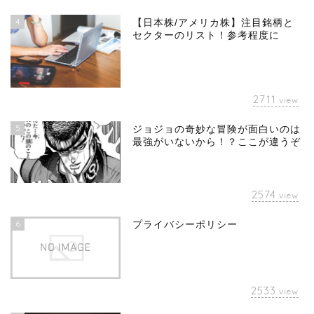
4
【日本株/アメリカ株】注目銘柄と
セクターのリスト！参考程度に
2711
view
5
ジョジョの奇妙な冒険が面白いのは
最強がいないから！？ここが違うぞ
2574
view
6
プライバシーポリシー
2533
view