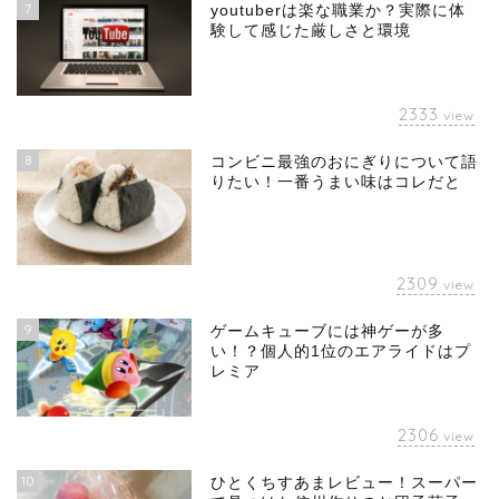
7
youtuberは楽な職業か？実際に体
験して感じた厳しさと環境
2333
view
8
コンビニ最強のおにぎりについて語
りたい！一番うまい味はコレだと
2309
view
9
ゲームキューブには神ゲーが多
い！？個人的1位のエアライドはプ
レミア
2306
view
10
ひとくちすあまレビュー！スーパー