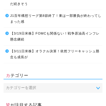
だ続きそう
J1百年構想リーグ第8節終了！東は一部勝負が終わってし
まった感
【3/19日米株】FOMCも関係ない！戦争原油高インフレ
懸念継続
【3/11日米株】オラクル決算！依然フリーキャッシュ懸
念も成長が
カテゴリー
皆が注目する記事