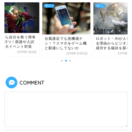
し
暮らし
暮らし
張から自分を救う簡単
台風接近でも危機感ナ
ロボット・AIが人を
方法3つ！面接や入試
シ！？スマホをゲーム機
る理由からビジネス
ど一大イベント対策
と勘違いしてないか
成功する秘訣を探る
2019年1月6日
2018年10月4日
2019年1
COMMENT