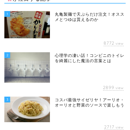
1
丸亀製麺で天ぷらだけ注文！オスス
メとつゆは貰えるのか
8772
view
2
心理学の凄い話！コンビニのトイレ
を綺麗にした魔法の言葉とは
2899
view
3
コスパ最強サイゼリヤ！アーリオ・
オーリオと野菜のソースで楽しもう
2717
view