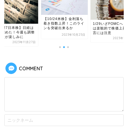
【10/24米株】金利落ち
着き指数上昇！このライ
1/29いざFOMCへ
1/27日本株】日経は
ンを突破出来るか
は楽観的で株価上昇
を埋めた！今週も調整
言には注意
2023年10月25日
ら次が楽しみに
2023年1
2023年11月27日
COMMENT