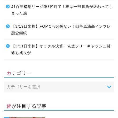
J1百年構想リーグ第8節終了！東は一部勝負が終わってし
まった感
【3/19日米株】FOMCも関係ない！戦争原油高インフレ
懸念継続
【3/11日米株】オラクル決算！依然フリーキャッシュ懸
念も成長が
カテゴリー
皆が注目する記事