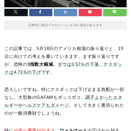
記事内に商品プロモーションを含む場合があります
この記事では、5月18日のアメリカ相場の振り返りと、19
日に向けての考えを書いていきます。まず振り返りです
が、恐怖の
3指数大幅減
。
ダウは3.57％の下落、ナスダッ
クは4.73％の下げ
です。
恐ろしいですね、特にナスダックは下げ止まる気配が一切
なし。大型株のGAFAMもボッコボコ、
調子よかったエネ
ルギーやヘルスケアもダメージ
。そして大きく裏切られた
のが一般消費財でしょうね。
特に
小売り事業がカオス
。
ウォルマート
の下げから始ま