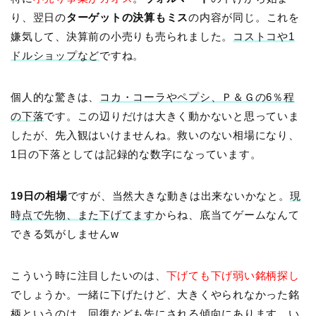
り、翌日の
ターゲットの決算もミス
の内容が同じ。これを
嫌気して、決算前の小売りも売られました。
コストコや1
ドルショップなど
ですね。
個人的な驚きは、
コカ・コーラやペプシ、Ｐ＆Ｇの6％程
の下落
です。この辺りだけは大きく動かないと思っていま
したが、先入観はいけませんね。救いのない相場になり、
1日の下落としては記録的な数字になっています。
19日の相場
ですが、当然大きな動きは出来ないかなと。
現
時点で先物、また下げてます
からね、底当てゲームなんて
できる気がしませんw
こういう時に注目したいのは、
下げても下げ弱い銘柄探し
でしょうか。一緒に下げたけど、大きくやられなかった銘
柄というのは、回復なども先にされる傾向にあります。い