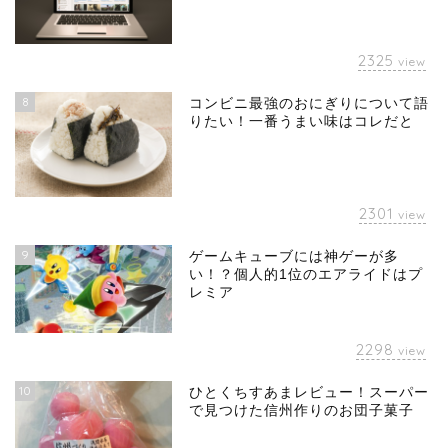
2325
view
8
コンビニ最強のおにぎりについて語
りたい！一番うまい味はコレだと
2301
view
9
ゲームキューブには神ゲーが多
い！？個人的1位のエアライドはプ
レミア
2298
view
10
ひとくちすあまレビュー！スーパー
で見つけた信州作りのお団子菓子