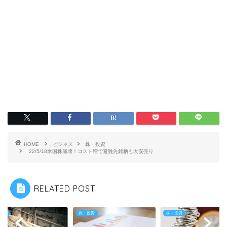
HOME
ビジネス
株・投資
22/5/18米国株崩壊！コスト増で避難先銘柄も大安売り
RELATED POST
投資
株・投資
株・投資