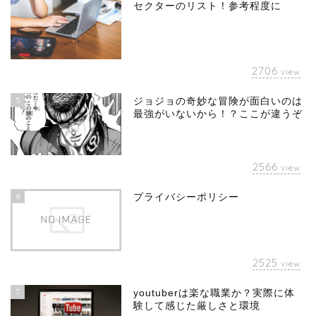
セクターのリスト！参考程度に
2706
view
5
ジョジョの奇妙な冒険が面白いのは
最強がいないから！？ここが違うぞ
2566
view
6
プライバシーポリシー
2525
view
7
youtuberは楽な職業か？実際に体
験して感じた厳しさと環境