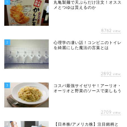
1
丸亀製麺で天ぷらだけ注文！オスス
メとつゆは貰えるのか
8762
view
2
心理学の凄い話！コンビニのトイレ
を綺麗にした魔法の言葉とは
2892
view
3
コスパ最強サイゼリヤ！アーリオ・
オーリオと野菜のソースで楽しもう
2709
view
4
【日本株/アメリカ株】注目銘柄と