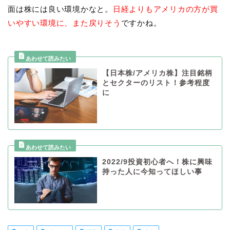
面は株には良い環境かなと。
日経よりもアメリカの方が買
いやすい環境に、また戻りそう
ですかね。
【日本株/アメリカ株】注目銘柄
とセクターのリスト！参考程度
に
2022/9投資初心者へ！株に興味
持った人に今知ってほしい事