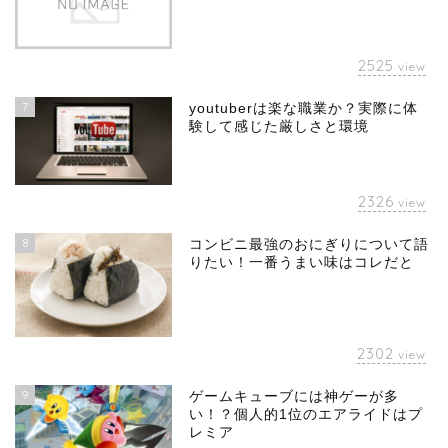
2525
view
7
youtuberは楽な職業か？実際に体
験して感じた厳しさと環境
2326
view
8
コンビニ最強のおにぎりについて語
りたい！一番うまい味はコレだと
2302
view
9
ゲームキューブには神ゲーが多
い！？個人的1位のエアライドはプ
レミア