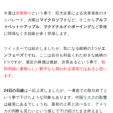
今週は
決算祭り
という事で、巨大企業による決算発表のオ
ンパレード。火曜は
マイクロソフト
など、そこから
アルフ
ァベット
や
アップル
、
マクドナルド
や
ボーイング
など業種
に関係なく主役級が多く登場します。
ツイッターでは紹介しましたが、気になる銘柄の1つが
エ
ンフェーズ
ですね、ここは自分も利益くれた好きな銘柄の
1つですが、最近の株価は微妙。決算あるという事で、
前
回同様に素晴らしい数字なら買われる環境ではあると思い
ます
。
24日の日経
は一応上昇しましたが、一番底での取引終了と
いう事で下げたような印象もあります。
中国リスクの影響
は確実にある
でしょうね、最初の上昇と比べると、アメリ
カの判断も見たいという感じで下げ続けたまま終えまし