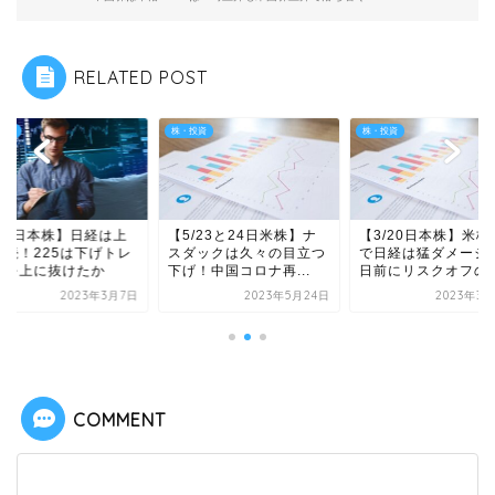
RELATED POST
投資
株・投資
株・投資
3/6日本株】日経は上
【5/23と24日米株】ナ
【3/20日本株】米株
継続！225は下げトレ
スダックは久々の目立つ
で日経は猛ダメージ
ドを上に抜けたか
下げ！中国コロナ再...
日前にリスクオフの..
2023年3月7日
2023年5月24日
2023年3月
COMMENT