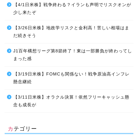
【4/1日米株】戦争終わる？イランも声明でリスクオンが
少し来たぞ
【3/26日米株】地政学リスクと金利高！苦しい相場はま
だ続きそう
J1百年構想リーグ第8節終了！東は一部勝負が終わってし
まった感
【3/19日米株】FOMCも関係ない！戦争原油高インフレ
懸念継続
【3/11日米株】オラクル決算！依然フリーキャッシュ懸
念も成長が
カテゴリー