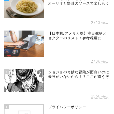
オーリオと野菜のソースで楽しもう
2710
view
4
【日本株/アメリカ株】注目銘柄と
セクターのリスト！参考程度に
2706
view
5
ジョジョの奇妙な冒険が面白いのは
最強がいないから！？ここが違うぞ
2566
view
6
プライバシーポリシー