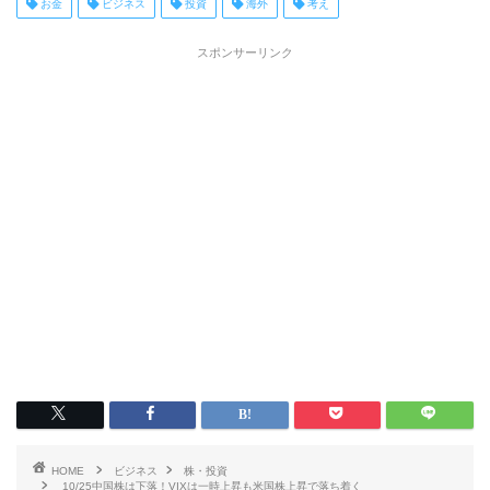
お金
ビジネス
投資
海外
考え
スポンサーリンク
HOME
ビジネス
株・投資
10/25中国株は下落！VIXは一時上昇も米国株上昇で落ち着く