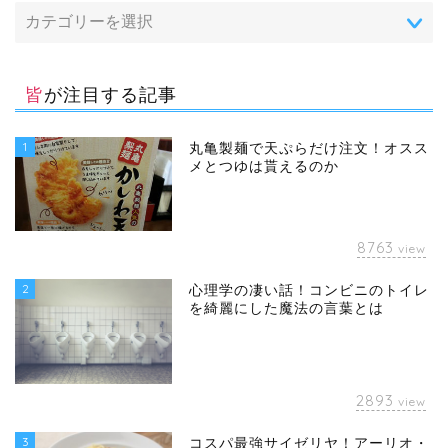
皆が注目する記事
1
丸亀製麺で天ぷらだけ注文！オスス
メとつゆは貰えるのか
8763
view
2
心理学の凄い話！コンビニのトイレ
を綺麗にした魔法の言葉とは
2893
view
3
コスパ最強サイゼリヤ！アーリオ・