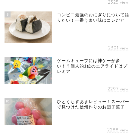
2325
view
8
コンビニ最強のおにぎりについて語
りたい！一番うまい味はコレだと
2301
view
9
ゲームキューブには神ゲーが多
い！？個人的1位のエアライドはプ
レミア
2297
view
10
ひとくちすあまレビュー！スーパー
で見つけた信州作りのお団子菓子
2288
view