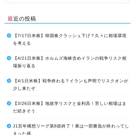
最近の投稿
【7/17日米株】韓国株クラッシュ下げ？久々に相場環境
を考える
【4/21日米株】ホルムズ海峡含めイランの戦争リスク相
場振り返る
【4/1日米株】戦争終わる？イランも声明でリスクオンが
少し来たぞ
【3/26日米株】地政学リスクと金利高！苦しい相場はま
だ続きそう
J1百年構想リーグ第8節終了！東は一部勝負が終わってし
まった感