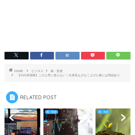
HOME
ビジネス
株・投資
【3/20米国株】この上昇に焦らない！出来高も少なく上げた株には理由あり
RELATED POST
投資
株・投資
株・投資