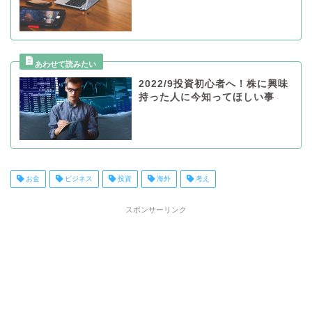
2022/9投資初心者へ！株に興味
持った人に今知ってほしい事
お金
ビジネス
投資
海外
考え
スポンサーリンク