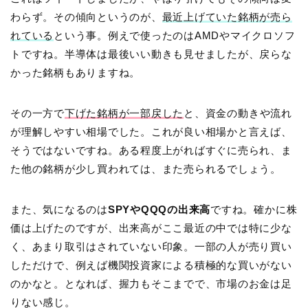
わらず。その傾向というのが、
最近上げていた銘柄が売ら
れている
という事。例えで使ったのはAMDやマイクロソフ
トですね。半導体は最後いい動きも見せましたが、戻らな
かった銘柄もありますね。
その一方で
下げた銘柄が一部戻した
と、資金の動きや流れ
が理解しやすい相場でした。これが良い相場かと言えば、
そうではないですね。ある程度上がればすぐに売られ、ま
た他の銘柄が少し買われては、また売られるでしょう。
また、気になるのは
SPYやQQQの出来高
ですね。確かに株
価は上げたのですが、出来高がここ最近の中では特に少な
く、あまり取引はされていない印象。一部の人が売り買い
しただけで、例えば機関投資家による積極的な買いがない
のかなと。となれば、握力もそこまでで、市場のお金は足
りない感じ。