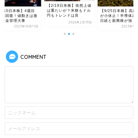
【2/19日米株】依然上値
は重たいが？米株もドル
0/10日本株】4週目
【9/25日本株】高配
円もトレンドは良
株価回復！値動きは激
が小休止！半導体高
く資金管理大事
日経と新興株が強
2026年2月19日
2023年10月11日
2023年9月
COMMENT