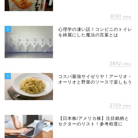
8761
view
2
心理学の凄い話！コンビニのトイレ
を綺麗にした魔法の言葉とは
2892
view
3
コスパ最強サイゼリヤ！アーリオ・
オーリオと野菜のソースで楽しもう
2709
view
4
【日本株/アメリカ株】注目銘柄と
セクターのリスト！参考程度に