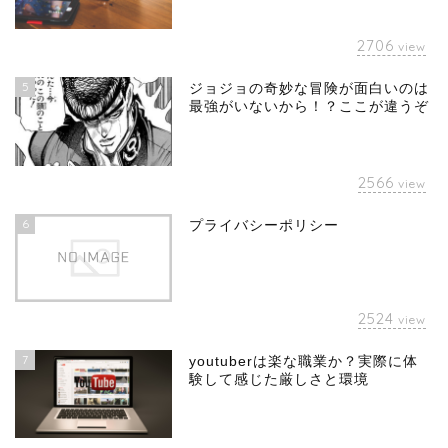
2706
view
5
ジョジョの奇妙な冒険が面白いのは
最強がいないから！？ここが違うぞ
2566
view
6
プライバシーポリシー
2524
view
7
youtuberは楽な職業か？実際に体
験して感じた厳しさと環境