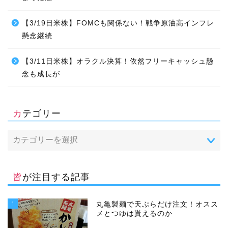
【3/19日米株】FOMCも関係ない！戦争原油高インフレ
懸念継続
【3/11日米株】オラクル決算！依然フリーキャッシュ懸
念も成長が
カテゴリー
皆が注目する記事
1
丸亀製麺で天ぷらだけ注文！オスス
メとつゆは貰えるのか