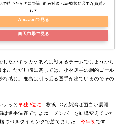
杯で勝つための監督論: 徹底対談 代表監督に必要な資質と
は?
Amazonで見る
楽天市場で見る
でしたがキッカケあれば戦えるチームでしょうから
すね。ただ川崎に関しては、小林選手の劇的ゴール
妙な感じ。鹿島は引っ張る選手が出ているのでその
シレッと
単独2位に
。
横浜FCと新潟
は面白い展開
潟は選手温存ですよね、メンバーを結構変えていた
が勝つべきタイミングで勝てました。
今年初
です