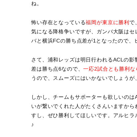
ね。
怖い存在となっている
福岡
が東京に勝利
で
気になる降格争いですが、
ガンバ大阪はセ
バと横浜FCの勝ち点差が1となったので、
さて、
浦和レッズ
は明日行われるACLの影
差は勝ち点6なので、
一応2試合とも勝利な
うので、スムーズにはいかないでしょうが
しかし、チームもサポーターも欲しいのは
いが繋いでくれた人がたくさんいますから
すし、ぜひ勝利してほしいです。アルヒラ
♪