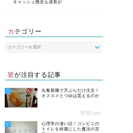
キャッシュ懸念も成長が
カテゴリー
皆が注目する記事
丸亀製麺で天ぷらだけ注文！
1
オススメとつゆは貰えるのか
8760
view
心理学の凄い話！コンビニの
2
トイレを綺麗にした魔法の言