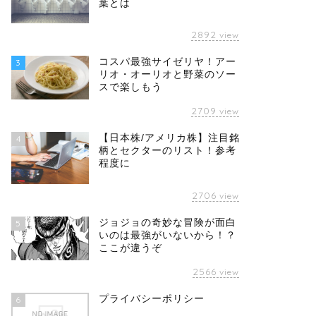
葉とは
2892
view
コスパ最強サイゼリヤ！アー
3
リオ・オーリオと野菜のソー
スで楽しもう
2709
view
【日本株/アメリカ株】注目銘
4
柄とセクターのリスト！参考
程度に
2706
view
ジョジョの奇妙な冒険が面白
5
いのは最強がいないから！？
ここが違うぞ
2566
view
プライバシーポリシー
6