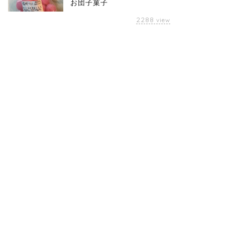
お団子菓子
2288
view