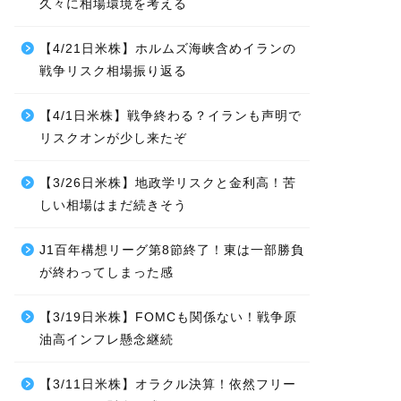
久々に相場環境を考える
【4/21日米株】ホルムズ海峡含めイランの
戦争リスク相場振り返る
【4/1日米株】戦争終わる？イランも声明で
リスクオンが少し来たぞ
【3/26日米株】地政学リスクと金利高！苦
しい相場はまだ続きそう
J1百年構想リーグ第8節終了！東は一部勝負
が終わってしまった感
【3/19日米株】FOMCも関係ない！戦争原
油高インフレ懸念継続
【3/11日米株】オラクル決算！依然フリー