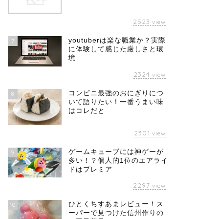
2523
view
youtuberは楽な職業か？実際
7
に体験して感じた厳しさと環
境
2324
view
コンビニ最強のおにぎりにつ
8
いて語りたい！一番うまい味
はコレだと
2301
view
ゲームキューブには神ゲーが
9
多い！？個人的1位のエアライ
ドはプレミア
2297
view
ひとくちすあまレビュー！ス
10
ーパーで見つけた信州作りの