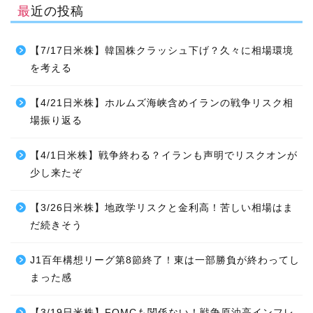
最近の投稿
【7/17日米株】韓国株クラッシュ下げ？久々に相場環境
を考える
【4/21日米株】ホルムズ海峡含めイランの戦争リスク相
場振り返る
【4/1日米株】戦争終わる？イランも声明でリスクオンが
少し来たぞ
【3/26日米株】地政学リスクと金利高！苦しい相場はま
だ続きそう
J1百年構想リーグ第8節終了！東は一部勝負が終わってし
まった感
【3/19日米株】FOMCも関係ない！戦争原油高インフレ