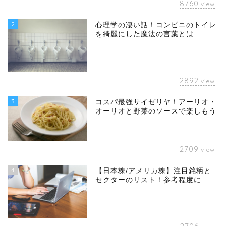
8760
view
2
心理学の凄い話！コンビニのトイレ
を綺麗にした魔法の言葉とは
2892
view
3
コスパ最強サイゼリヤ！アーリオ・
オーリオと野菜のソースで楽しもう
2709
view
4
【日本株/アメリカ株】注目銘柄と
セクターのリスト！参考程度に