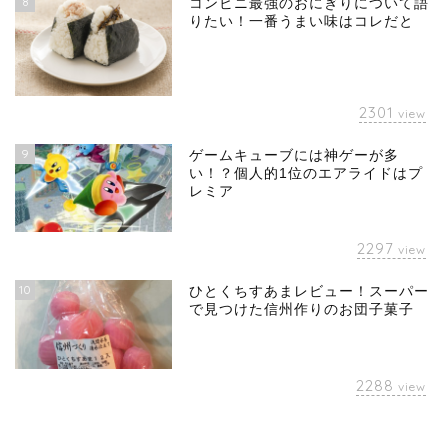
8
コンビニ最強のおにぎりについて語
りたい！一番うまい味はコレだと
2301
view
9
ゲームキューブには神ゲーが多
い！？個人的1位のエアライドはプ
レミア
2297
view
10
ひとくちすあまレビュー！スーパー
で見つけた信州作りのお団子菓子
2288
view