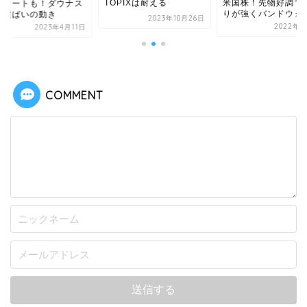
TOPIXは耐える
米国株！先物好調で
スタートも！ダウナス
りが強くバンドウォー.
に横ばいの動き
2023年10月26日
2022年9
2023年4月11日
COMMENT