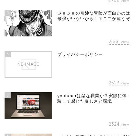
2706
view
5
ジョジョの奇妙な冒険が面白いのは
最強がいないから！？ここが違うぞ
2566
view
6
プライバシーポリシー
2523
view
7
youtuberは楽な職業か？実際に体
験して感じた厳しさと環境
2324
view