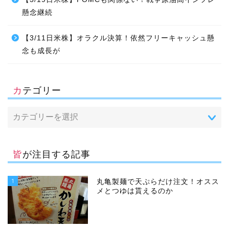
懸念継続
【3/11日米株】オラクル決算！依然フリーキャッシュ懸
念も成長が
カテゴリー
皆が注目する記事
1
丸亀製麺で天ぷらだけ注文！オスス
メとつゆは貰えるのか