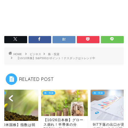
HOME
ビジネス
株・投資
【10/10米株】S&P500がポイント！ナスダックはトレンド中
RELATED POST
投資
株・投資
株・投資
【10/26日本株】グロー
ス崩れ！半導体の分
9/7下落の出口が見
4/10米国株】指数は弱