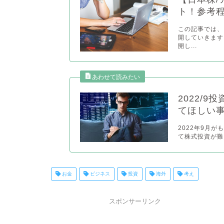
ト！参考
この記事では、
開していきます
開し...
2022/
てほしい
2022年9月
て株式投資が難
お金
ビジネス
投資
海外
考え
スポンサーリンク