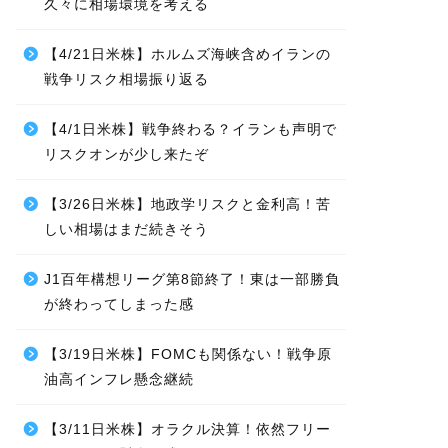
久々に相場環境を考える
【4/21日米株】ホルムズ海峡含めイランの
戦争リスク相場振り返る
【4/1日米株】戦争終わる？イランも声明で
リスクオンが少し来たぞ
【3/26日米株】地政学リスクと金利高！苦
しい相場はまだ続きそう
J1百年構想リーグ第8節終了！東は一部勝負
が終わってしまった感
【3/19日米株】FOMCも関係ない！戦争原
油高インフレ懸念継続
【3/11日米株】オラクル決算！依然フリー