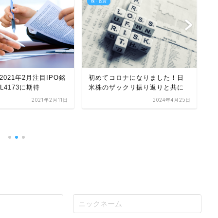
株・投資
株
ナになりました！日
【
クリ振り返りと共に
柄
【10/22日米株】相場に警戒信
2024年4月25日
号！選挙前の調整が少し見えて
きた
2024年10月22日