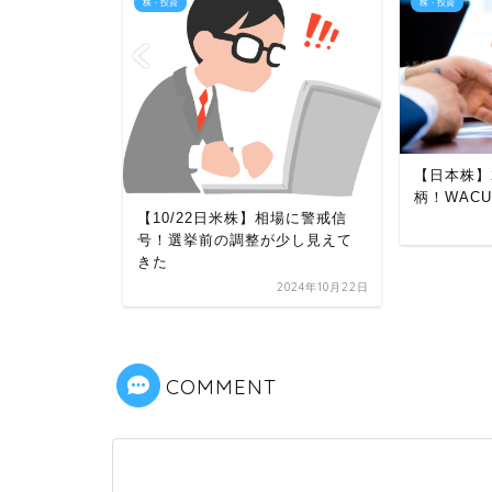
株・投資
株・投資
【日本株】2021年2月注目IPO銘
初めてコロ
柄！WACUL4173に期待
米株のザッ
相場に警戒信
2021年2月11日
少し見えて
2024年10月22日
COMMENT