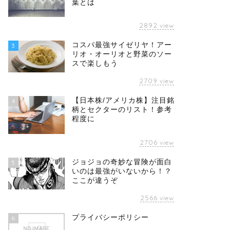
葉とは
2892
view
コスパ最強サイゼリヤ！アー
3
リオ・オーリオと野菜のソー
スで楽しもう
2709
view
【日本株/アメリカ株】注目銘
4
柄とセクターのリスト！参考
程度に
2706
view
ジョジョの奇妙な冒険が面白
5
いのは最強がいないから！？
ここが違うぞ
2566
view
プライバシーポリシー
6