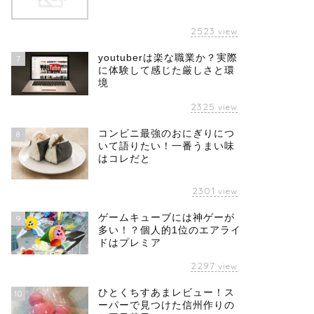
2523
view
youtuberは楽な職業か？実際
7
に体験して感じた厳しさと環
境
2325
view
コンビニ最強のおにぎりにつ
8
いて語りたい！一番うまい味
はコレだと
2301
view
ゲームキューブには神ゲーが
9
多い！？個人的1位のエアライ
ドはプレミア
2297
view
ひとくちすあまレビュー！ス
10
ーパーで見つけた信州作りの