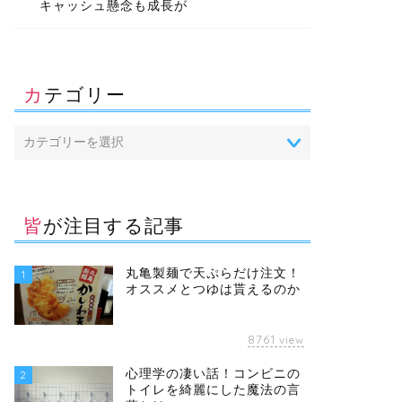
キャッシュ懸念も成長が
カテゴリー
皆が注目する記事
丸亀製麺で天ぷらだけ注文！
1
オススメとつゆは貰えるのか
8761
view
心理学の凄い話！コンビニの
2
トイレを綺麗にした魔法の言