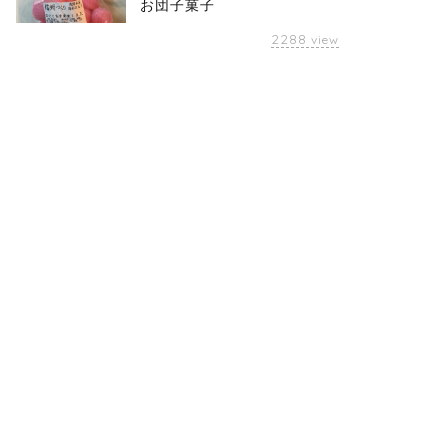
お団子菓子
2288
view