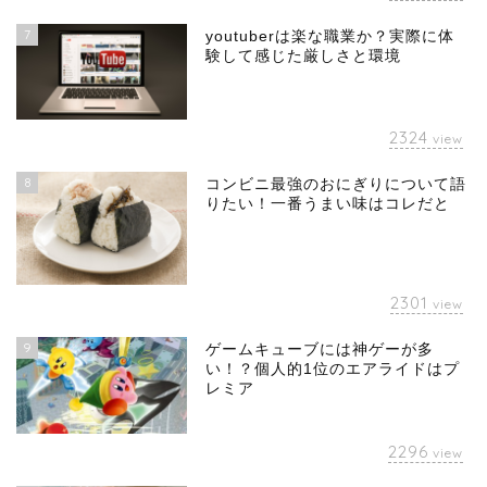
7
youtuberは楽な職業か？実際に体
験して感じた厳しさと環境
2324
view
8
コンビニ最強のおにぎりについて語
りたい！一番うまい味はコレだと
2301
view
9
ゲームキューブには神ゲーが多
い！？個人的1位のエアライドはプ
レミア
2296
view