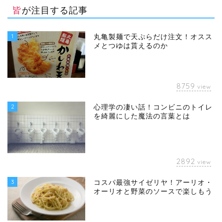
皆が注目する記事
1
丸亀製麺で天ぷらだけ注文！オスス
メとつゆは貰えるのか
8759
view
2
心理学の凄い話！コンビニのトイレ
を綺麗にした魔法の言葉とは
2892
view
3
コスパ最強サイゼリヤ！アーリオ・
オーリオと野菜のソースで楽しもう