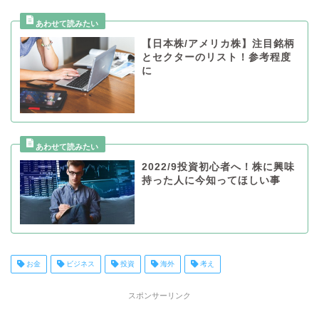
【日本株/アメリカ株】注目銘柄
とセクターのリスト！参考程度
に
2022/9投資初心者へ！株に興味
持った人に今知ってほしい事
お金
ビジネス
投資
海外
考え
スポンサーリンク