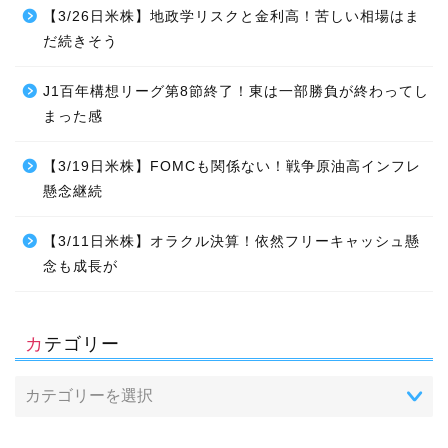
【3/26日米株】地政学リスクと金利高！苦しい相場はま
だ続きそう
J1百年構想リーグ第8節終了！東は一部勝負が終わってし
まった感
【3/19日米株】FOMCも関係ない！戦争原油高インフレ
懸念継続
【3/11日米株】オラクル決算！依然フリーキャッシュ懸
念も成長が
カテゴリー