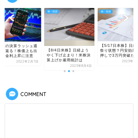
投資
株・投資
株・投資
【5/17日本株】日経
企業の決算ラッシュ週
【8/4日米株】日経よう
祭り状態？円安効果
振り返る！株価上も出
やく下げ止まり！米株決
押しで3万円突破だ..
高と金利上昇に注意
算上げか雇用統計は
2023年5
2022年2月7日
2023年8月4日
COMMENT