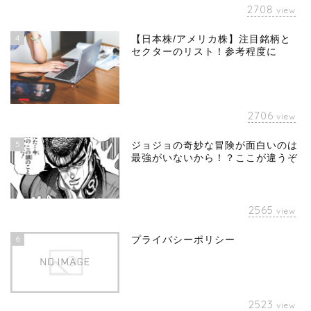
2708
view
4
【日本株/アメリカ株】注目銘柄と
セクターのリスト！参考程度に
2706
view
5
ジョジョの奇妙な冒険が面白いのは
最強がいないから！？ここが違うぞ
2565
view
6
プライバシーポリシー
2523
view