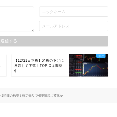
？
【12/21日本株】米株の下げに
に
反応して下落！TOPIXは調整
中
ラスト2時間の株安！確定売りで相場環境に変化か