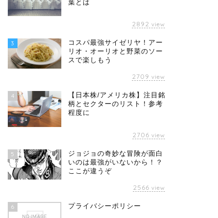
葉とは
2892
view
コスパ最強サイゼリヤ！アー
3
リオ・オーリオと野菜のソー
スで楽しもう
2709
view
【日本株/アメリカ株】注目銘
4
柄とセクターのリスト！参考
程度に
2706
view
ジョジョの奇妙な冒険が面白
5
いのは最強がいないから！？
ここが違うぞ
2566
view
プライバシーポリシー
6