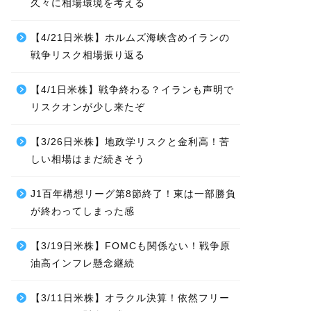
久々に相場環境を考える
【4/21日米株】ホルムズ海峡含めイランの
戦争リスク相場振り返る
【4/1日米株】戦争終わる？イランも声明で
リスクオンが少し来たぞ
【3/26日米株】地政学リスクと金利高！苦
しい相場はまだ続きそう
J1百年構想リーグ第8節終了！東は一部勝負
が終わってしまった感
【3/19日米株】FOMCも関係ない！戦争原
油高インフレ懸念継続
【3/11日米株】オラクル決算！依然フリー