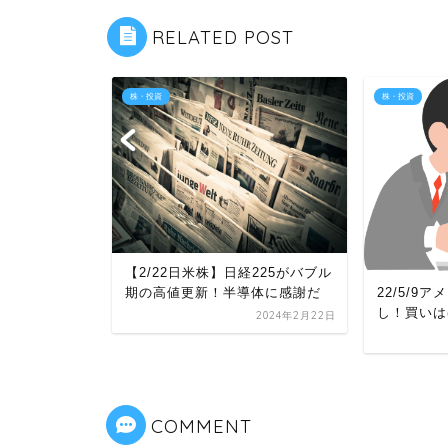
RELATED POST
株・投資
株・投資
はボラが激し
【2/22日米株】日経225がバブル
に最後は上
22/5/9
期の高値更新！半導体に感謝だ
し！買いは
2024年2月22日
2022年4月26日
COMMENT