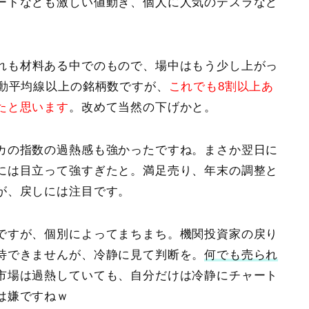
ートなども激しい値動き、個人に人気のテスラなど
れも材料ある中でのもので、場中はもう少し上がっ
移動平均線以上の銘柄数
ですが、
これでも8割以上あ
たと思います
。改めて当然の下げかと。
カの指数の過熱感も強かったですね。まさか翌日に
には目立って強すぎたと。満足売り、年末の調整と
が、戻しには注目です。
ですが、個別によってまちまち。機関投資家の戻り
待できませんが、冷静に見て判断を。
何でも売られ
市場は過熱していても、自分だけは冷静にチャート
は嫌ですねｗ