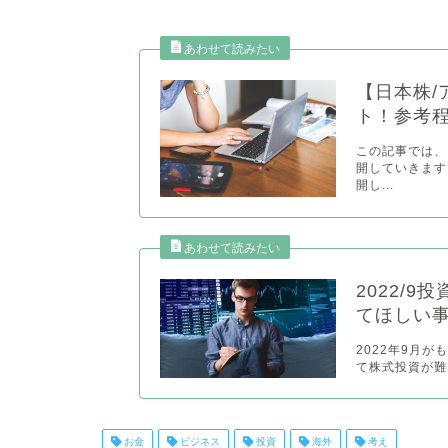
【日本株/
ト！参考
この記事では、
開していきます
開し...
2022/
てほしい
2022年9月
て株式投資が難
お金
ビジネス
投資
海外
考え