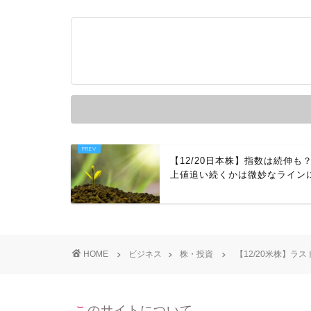
【12/20日本株】指数は続伸も
上値追い続くかは微妙なライン
HOME
ビジネス
株・投資
【12/20米株】
このサイトについて