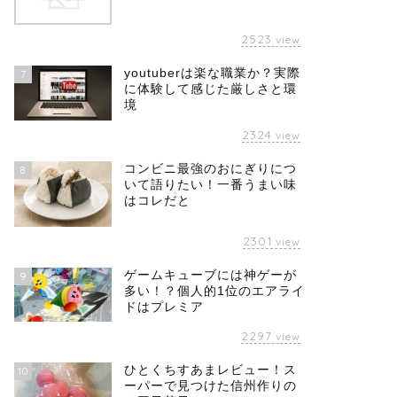
2523
view
youtuberは楽な職業か？実際
7
に体験して感じた厳しさと環
境
2324
view
コンビニ最強のおにぎりにつ
8
いて語りたい！一番うまい味
はコレだと
2301
view
ゲームキューブには神ゲーが
9
多い！？個人的1位のエアライ
ドはプレミア
2297
view
ひとくちすあまレビュー！ス
10
ーパーで見つけた信州作りの