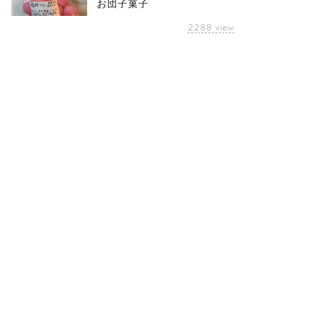
お団子菓子
2288
view