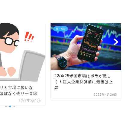
株・投資
株
22/4/25米国市場はボラが激し
【
く！巨大企業決算前に最後は上
アメリカ市場に救いな
期
昇
ほぼなく売り一直線
2022年4月26日
2022年5月10日