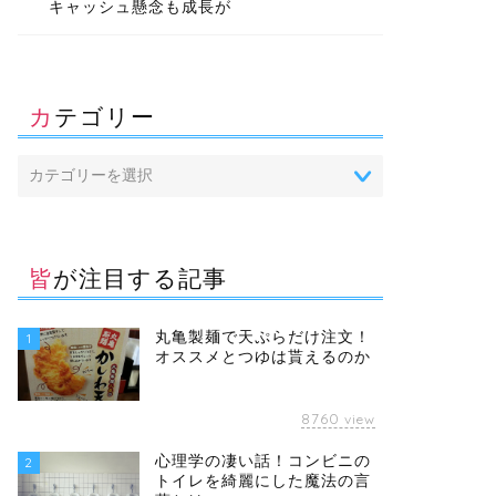
キャッシュ懸念も成長が
カテゴリー
皆が注目する記事
丸亀製麺で天ぷらだけ注文！
1
オススメとつゆは貰えるのか
8760
view
心理学の凄い話！コンビニの
2
トイレを綺麗にした魔法の言