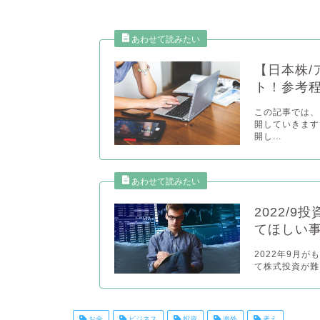
【日本株/
ト！参考
この記事では、
開していきます
開し...
2022/
てほしい
2022年9月
て株式投資が難
お金
ビジネス
投資
海外
考え