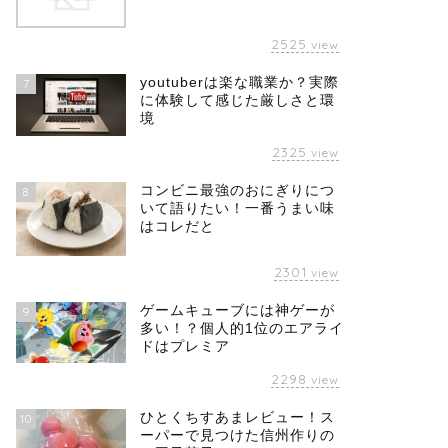
2525
view
youtuberは楽な職業か？実際
7
に体験して感じた厳しさと環
境
2325
view
コンビニ最強のおにぎりにつ
8
いて語りたい！一番うまい味
はコレだと
2301
view
ゲームキューブには神ゲーが
9
多い！？個人的1位のエアライ
ドはプレミア
2298
view
ひとくちすあまレビュー！ス
10
ーパーで見つけた信州作りの