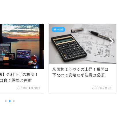
株・投資
株
【
米国株ようやくの上昇！展開は
注
7米株】金利下げの株安！
下なので安堵せず注意は必須
な
は良く調整と判断
2023年11月28日
2022年9月2日