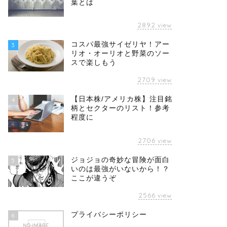
葉とは
2892
view
コスパ最強サイゼリヤ！アー
3
リオ・オーリオと野菜のソー
スで楽しもう
2709
view
【日本株/アメリカ株】注目銘
4
柄とセクターのリスト！参考
程度に
2706
view
ジョジョの奇妙な冒険が面白
5
いのは最強がいないから！？
ここが違うぞ
2566
view
プライバシーポリシー
6