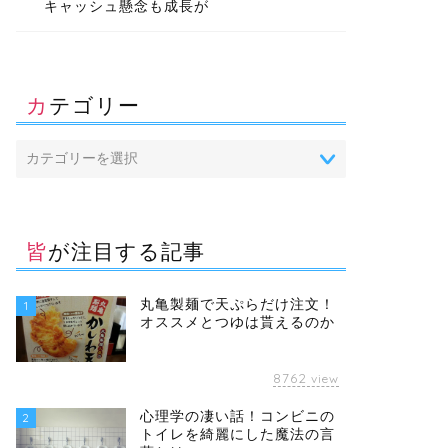
キャッシュ懸念も成長が
カテゴリー
皆が注目する記事
丸亀製麺で天ぷらだけ注文！
1
オススメとつゆは貰えるのか
8762
view
心理学の凄い話！コンビニの
2
トイレを綺麗にした魔法の言