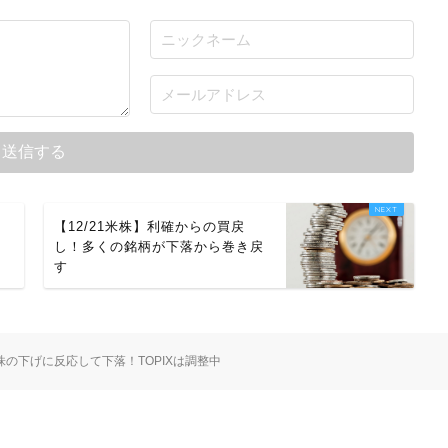
【12/21米株】利確からの買戻
し！多くの銘柄が下落から巻き戻
す
米株の下げに反応して下落！TOPIXは調整中