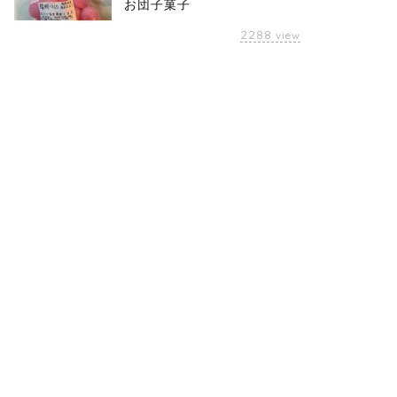
お団子菓子
2288
view