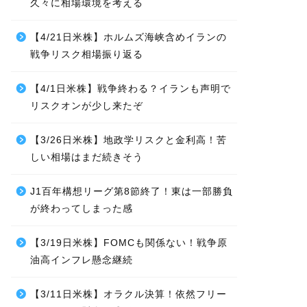
久々に相場環境を考える
【4/21日米株】ホルムズ海峡含めイランの
戦争リスク相場振り返る
【4/1日米株】戦争終わる？イランも声明で
リスクオンが少し来たぞ
【3/26日米株】地政学リスクと金利高！苦
しい相場はまだ続きそう
J1百年構想リーグ第8節終了！東は一部勝負
が終わってしまった感
【3/19日米株】FOMCも関係ない！戦争原
油高インフレ懸念継続
【3/11日米株】オラクル決算！依然フリー