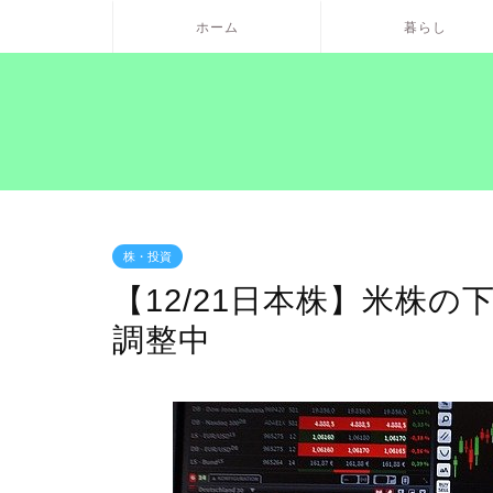
ホーム
暮らし
株・投資
【12/21日本株】米株の
調整中