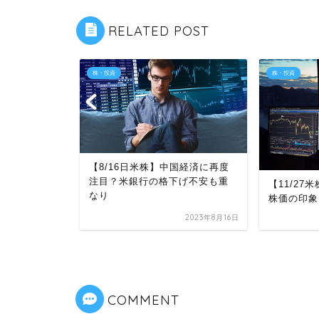
RELATED POST
株・投資
株・投資
【8/16日米株】中国経済に再度
昇！展開は
注目？米銀行の格下げ不安も重
【11/2
意は必須
なり
株価の印象
2022年9月2日
2023年8月16日
COMMENT