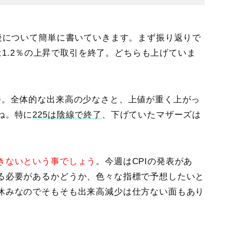
後について簡単に書いていきます。まず振り返りで
1.2％の上昇
で取引を終了。どちらも上げていま
つ。全体的な出来高の少なさと、上値が重く上がっ
ね。特に
225は陰線で終了
、下げていたマザーズは
。
きないという事でしょう
。今週は
CPI
の発表があ
る必要があるかどうか、色々な指標で予想したいと
休みなのでそもそも出来高減少は仕方ない面もあり