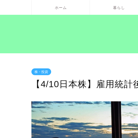
ホーム
暮らし
株・投資
【4/10日本株】雇用統計