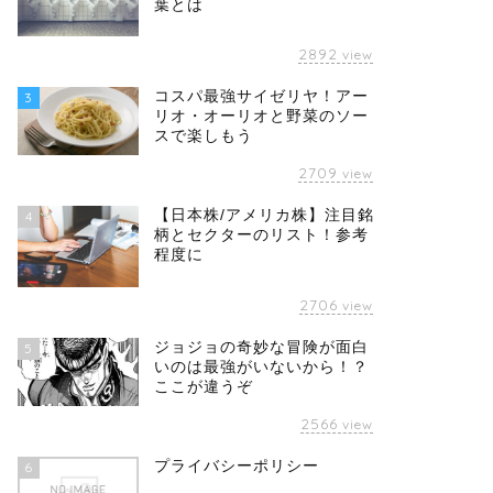
葉とは
2892
view
コスパ最強サイゼリヤ！アー
3
リオ・オーリオと野菜のソー
スで楽しもう
2709
view
【日本株/アメリカ株】注目銘
4
柄とセクターのリスト！参考
程度に
2706
view
ジョジョの奇妙な冒険が面白
5
いのは最強がいないから！？
ここが違うぞ
2566
view
プライバシーポリシー
6