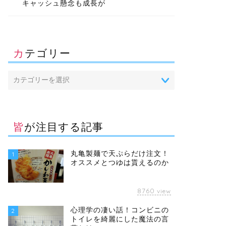
キャッシュ懸念も成長が
カテゴリー
皆が注目する記事
丸亀製麺で天ぷらだけ注文！
1
オススメとつゆは貰えるのか
8760
view
心理学の凄い話！コンビニの
2
トイレを綺麗にした魔法の言