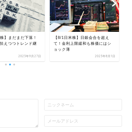
米国株】まだまだ下落！
【8/1日米株】日銀会合を超え
2
怯えつつトレンド継
て！金利上限緩和も株価にはシ
下
ョック薄
2023年9月27日
2023年8月1日