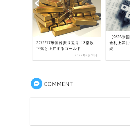
会合を超え
【9/26
22/2/17米国株振り返り！3指数
株価にはシ
金利上昇に
下落と上昇するゴールド
続
2022年2月18日
2023年8月1日
COMMENT