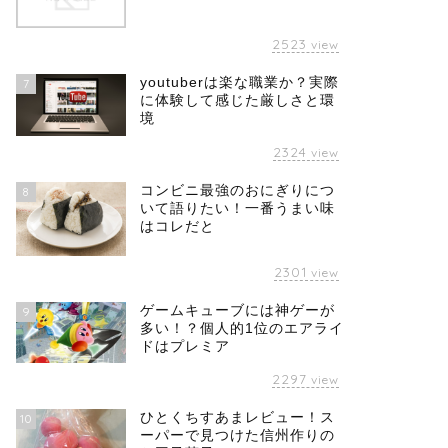
2523
view
youtuberは楽な職業か？実際
7
に体験して感じた厳しさと環
境
2324
view
コンビニ最強のおにぎりにつ
8
いて語りたい！一番うまい味
はコレだと
2301
view
ゲームキューブには神ゲーが
9
多い！？個人的1位のエアライ
ドはプレミア
2297
view
ひとくちすあまレビュー！ス
10
ーパーで見つけた信州作りの