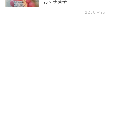
お団子菓子
2288
view