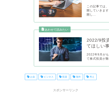
この記事では、
開していきます
開し...
2022/
てほしい
2022年9月
て株式投資が難
お金
ビジネス
投資
海外
考え
スポンサーリンク