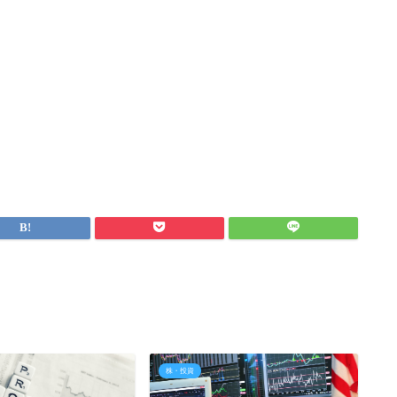
株・投資
株