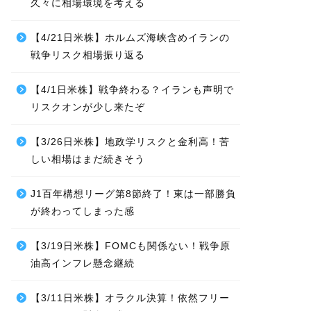
久々に相場環境を考える
【4/21日米株】ホルムズ海峡含めイランの
戦争リスク相場振り返る
【4/1日米株】戦争終わる？イランも声明で
リスクオンが少し来たぞ
【3/26日米株】地政学リスクと金利高！苦
しい相場はまだ続きそう
J1百年構想リーグ第8節終了！東は一部勝負
が終わってしまった感
【3/19日米株】FOMCも関係ない！戦争原
油高インフレ懸念継続
【3/11日米株】オラクル決算！依然フリー