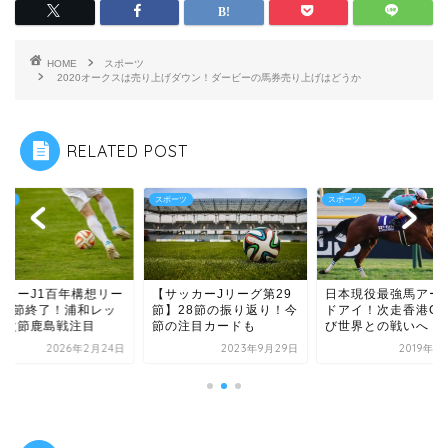
HOME
スポーツ
2020オークスは売り上げダウン！ダービーの馬券売り上げはどうか
RELATED POST
ーツ
スポーツ
スポーツ
ッカーJ1百年構想リー
【サッカーJリーグ第29
日本現役最強馬アー
第3節終了！浦和レッ
節】28節の振り返り！今
ドアイ！次走香港C
は次節鹿島戦注目
節の注目カードも
び世界との戦いへ
2026年2月24日
2023年9月29日
2019年1