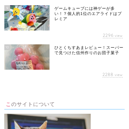
9
ゲームキューブには神ゲーが多
い！？個人的1位のエアライドはプ
レミア
2296
view
10
ひとくちすあまレビュー！スーパー
で見つけた信州作りのお団子菓子
2288
view
このサイトについて