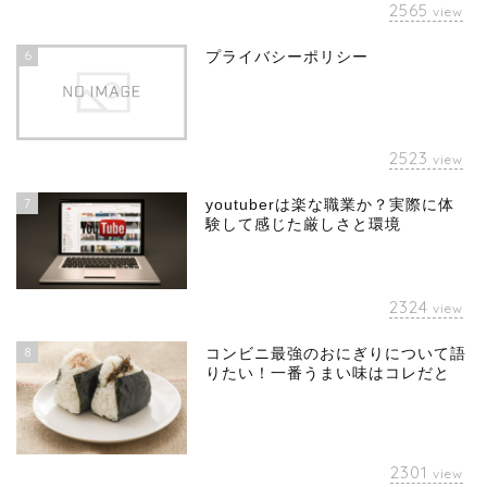
2565
view
6
プライバシーポリシー
2523
view
7
youtuberは楽な職業か？実際に体
験して感じた厳しさと環境
2324
view
8
コンビニ最強のおにぎりについて語
りたい！一番うまい味はコレだと
2301
view