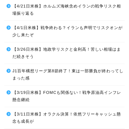
【4/21日米株】ホルムズ海峡含めイランの戦争リスク相
場振り返る
【4/1日米株】戦争終わる？イランも声明でリスクオンが
少し来たぞ
【3/26日米株】地政学リスクと金利高！苦しい相場はま
だ続きそう
J1百年構想リーグ第8節終了！東は一部勝負が終わってし
まった感
【3/19日米株】FOMCも関係ない！戦争原油高インフレ
懸念継続
【3/11日米株】オラクル決算！依然フリーキャッシュ懸
念も成長が