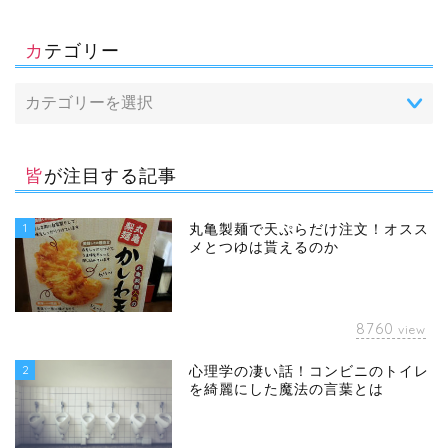
カテゴリー
皆が注目する記事
1
丸亀製麺で天ぷらだけ注文！オスス
メとつゆは貰えるのか
8760
view
2
心理学の凄い話！コンビニのトイレ
を綺麗にした魔法の言葉とは