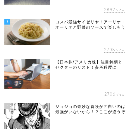
2892
view
3
コスパ最強サイゼリヤ！アーリオ・
オーリオと野菜のソースで楽しもう
2708
view
4
【日本株/アメリカ株】注目銘柄と
セクターのリスト！参考程度に
2706
view
5
ジョジョの奇妙な冒険が面白いのは
最強がいないから！？ここが違うぞ