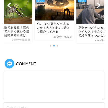
し
暮らし
暮らし
5Gって結局何が出来る
の天敵である蚊！窓の
のか？大きく5つに分け
夏到来でどうなるコ
け方で大きく変わる侵
て紹介してみる
ウイルス！暑さや紫
率と超簡単対策法は
で結局落ちつかない
2020年1月25日
2019年6月23日
2020年7月
COMMENT