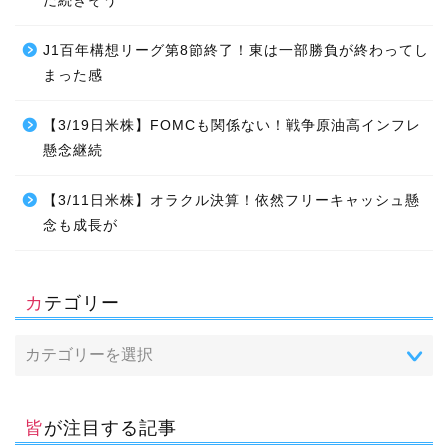
だ続きそう
J1百年構想リーグ第8節終了！東は一部勝負が終わってし
まった感
【3/19日米株】FOMCも関係ない！戦争原油高インフレ
懸念継続
【3/11日米株】オラクル決算！依然フリーキャッシュ懸
念も成長が
カテゴリー
皆が注目する記事