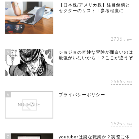
4
【日本株/アメリカ株】注目銘柄と
セクターのリスト！参考程度に
2706
view
5
ジョジョの奇妙な冒険が面白いのは
最強がいないから！？ここが違うぞ
2566
view
6
プライバシーポリシー
2525
view
7
youtuberは楽な職業か？実際に体