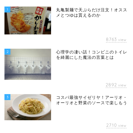
1
丸亀製麺で天ぷらだけ注文！オスス
メとつゆは貰えるのか
8763
view
2
心理学の凄い話！コンビニのトイレ
を綺麗にした魔法の言葉とは
2892
view
3
コスパ最強サイゼリヤ！アーリオ・
オーリオと野菜のソースで楽しもう
2710
view