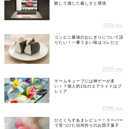
験して感じた厳しさと環境
2326
view
8
コンビニ最強のおにぎりについて語
りたい！一番うまい味はコレだと
2302
view
9
ゲームキューブには神ゲーが多
い！？個人的1位のエアライドはプ
レミア
2298
view
10
ひとくちすあまレビュー！スーパー
で見つけた信州作りのお団子菓子