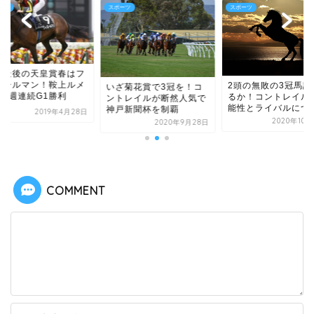
ーツ
スポーツ
スポーツ
成最後の天皇賞春はフ
エールマン！鞍上ルメ
2頭の無敗の3冠馬誕
いざ菊花賞で3冠を！コ
ル3週連続G1勝利
るか！コントレイル
ントレイルが断然人気で
能性とライバルについ.
神戸新聞杯を制覇
2019年4月28日
2020年10
2020年9月28日
COMMENT