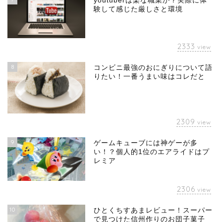
youtuberは楽な職業か？実際に体
験して感じた厳しさと環境
2333
view
8
コンビニ最強のおにぎりについて語
りたい！一番うまい味はコレだと
2309
view
9
ゲームキューブには神ゲーが多
い！？個人的1位のエアライドはプ
レミア
2306
view
10
ひとくちすあまレビュー！スーパー
で見つけた信州作りのお団子菓子