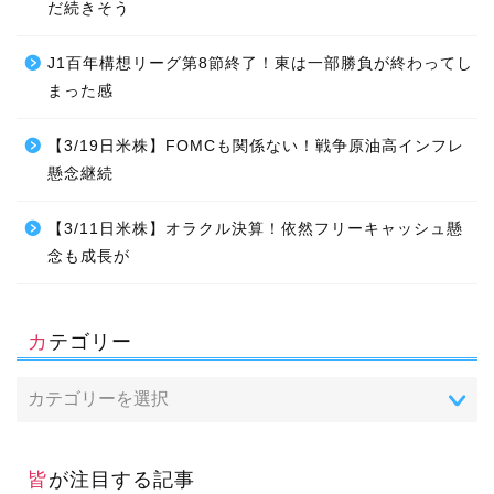
だ続きそう
J1百年構想リーグ第8節終了！東は一部勝負が終わってし
まった感
【3/19日米株】FOMCも関係ない！戦争原油高インフレ
懸念継続
【3/11日米株】オラクル決算！依然フリーキャッシュ懸
念も成長が
カテゴリー
皆が注目する記事