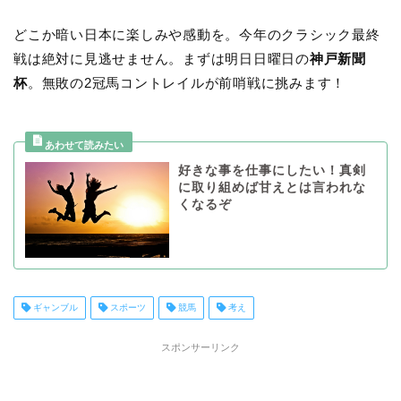
どこか暗い日本に楽しみや感動を。今年のクラシック最終
戦は絶対に見逃せません。まずは明日日曜日の
神戸新聞
杯
。無敗の2冠馬コントレイルが前哨戦に挑みます！
好きな事を仕事にしたい！真剣
に取り組めば甘えとは言われな
くなるぞ
ギャンブル
スポーツ
競馬
考え
スポンサーリンク