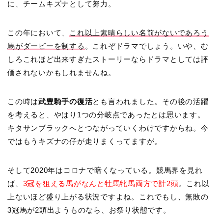
に、チームキズナとして努力。
この年において、
これ以上素晴らしい名前がないであろう
馬がダービーを制する
。これぞドラマでしょう。いや、む
しろこれほど出来すぎたストーリーならドラマとしては評
価されないかもしれませんね。
この時は
武豊騎手の復活
とも言われました。その後の活躍
を考えると、やはり1つの分岐点であったとは思います。
キタサンブラックへとつながっていくわけですからね。今
ではもうキズナの仔が走りまくってますが。
そして2020年はコロナで暗くなっている。競馬界を見れ
ば、
3冠を狙える馬がなんと牡馬牝馬両方で計2頭
。これ以
上ないほど盛り上がる状況ですよね。これでもし、無敗の
3冠馬が2頭出ようものなら、お祭り状態です。