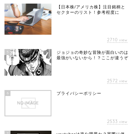
4
【日本株/アメリカ株】注目銘柄と
セクターのリスト！参考程度に
2710
view
5
ジョジョの奇妙な冒険が面白いのは
最強がいないから！？ここが違うぞ
2572
view
6
プライバシーポリシー
2533
view
7