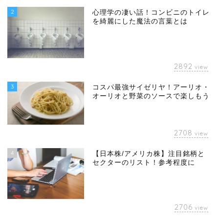
2
心理学の凄い話！コンビニのトイレ
を綺麗にした魔法の言葉とは
2892
view
3
コスパ最強サイゼリヤ！アーリオ・
オーリオと野菜のソースで楽しもう
2708
view
4
【日本株/アメリカ株】注目銘柄と
セクターのリスト！参考程度に
2706
view