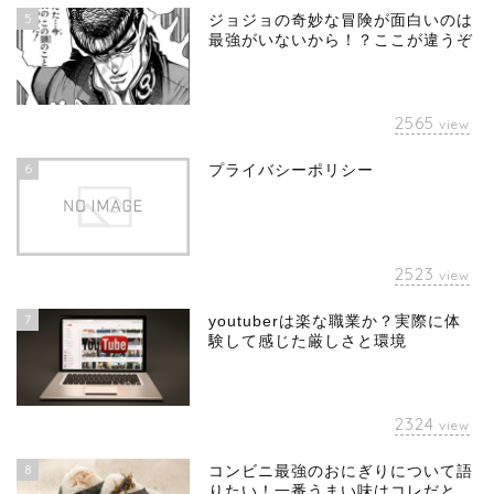
5
ジョジョの奇妙な冒険が面白いのは
最強がいないから！？ここが違うぞ
2565
view
6
プライバシーポリシー
2523
view
7
youtuberは楽な職業か？実際に体
験して感じた厳しさと環境
2324
view
8
コンビニ最強のおにぎりについて語
りたい！一番うまい味はコレだと