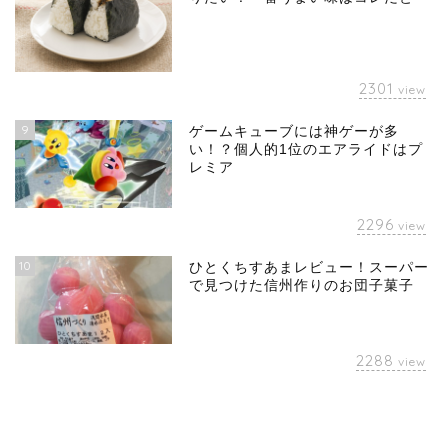
2301
view
9
ゲームキューブには神ゲーが多
い！？個人的1位のエアライドはプ
レミア
2296
view
10
ひとくちすあまレビュー！スーパー
で見つけた信州作りのお団子菓子
2288
view