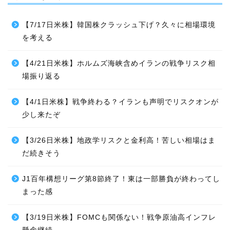
【7/17日米株】韓国株クラッシュ下げ？久々に相場環境
を考える
【4/21日米株】ホルムズ海峡含めイランの戦争リスク相
場振り返る
【4/1日米株】戦争終わる？イランも声明でリスクオンが
少し来たぞ
【3/26日米株】地政学リスクと金利高！苦しい相場はま
だ続きそう
J1百年構想リーグ第8節終了！東は一部勝負が終わってし
まった感
【3/19日米株】FOMCも関係ない！戦争原油高インフレ