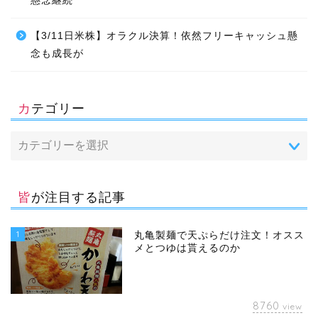
懸念継続
【3/11日米株】オラクル決算！依然フリーキャッシュ懸
念も成長が
カテゴリー
皆が注目する記事
1
丸亀製麺で天ぷらだけ注文！オスス
メとつゆは貰えるのか
8760
view