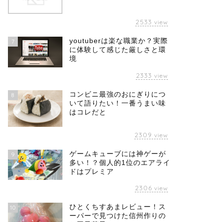
2533
view
youtuberは楽な職業か？実際
7
に体験して感じた厳しさと環
境
2333
view
コンビニ最強のおにぎりにつ
8
いて語りたい！一番うまい味
はコレだと
2309
view
ゲームキューブには神ゲーが
9
多い！？個人的1位のエアライ
ドはプレミア
2306
view
ひとくちすあまレビュー！ス
10
ーパーで見つけた信州作りの