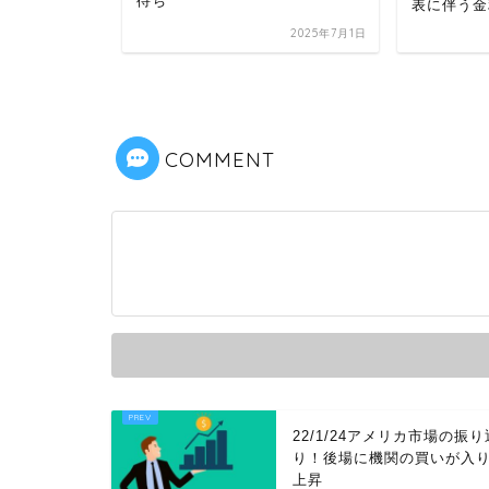
待ち
金利も上下
表に伴う金
2023年8月28日
2025年7月1日
COMMENT
22/1/24アメリカ市場の振り
り！後場に機関の買いが入
上昇