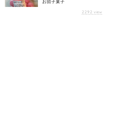
お団子菓子
2292
view
・投資
未分類
7/1日米株】指数はプチ調整予
！リーダー少し息切れで回復
9/13日経米国株共に上昇！CPI発