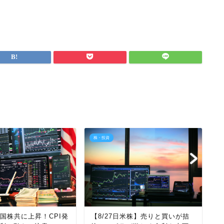
株・投資
株
【
想
米国株共に上昇！CPI発
【8/27日米株】売りと買いが拮