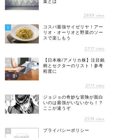
葉とは
2899
view
コスパ最強サイゼリヤ！アー
3
リオ・オーリオと野菜のソー
スで楽しもう
2717
view
【日本株/アメリカ株】注目銘
4
柄とセクターのリスト！参考
程度に
2711
view
ジョジョの奇妙な冒険が面白
5
いのは最強がいないから！？
ここが違うぞ
2574
view
プライバシーポリシー
6