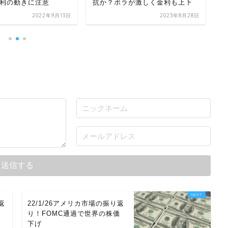
待
利の動きに注意
抗か？ボラが激しく金利も上下
2022年9月13日
2023年8月28日
返
22/1/26アメリカ市場の振り返
り
り！FOMC通過で世界の株価
下げ