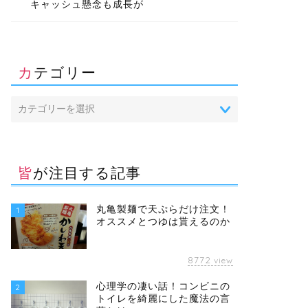
キャッシュ懸念も成長が
カテゴリー
皆が注目する記事
丸亀製麺で天ぷらだけ注文！
1
オススメとつゆは貰えるのか
8772
view
心理学の凄い話！コンビニの
2
トイレを綺麗にした魔法の言