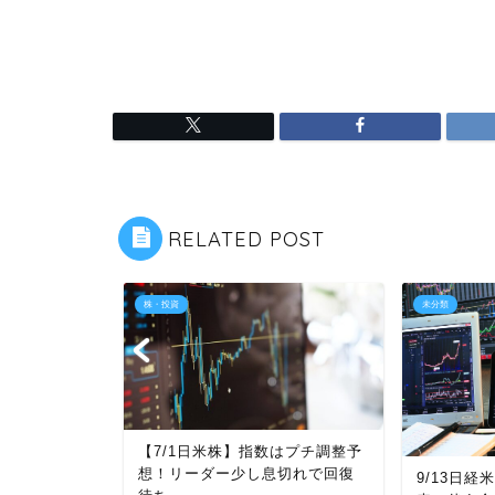
RELATED POST
株・投資
未分類
【7/1日米株】指数はプチ調整予
想！リーダー少し息切れで回復
りと買いが拮
9/13日経