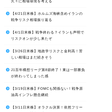
久々に相場環境を考える
【4/21日米株】ホルムズ海峡含めイランの
戦争リスク相場振り返る
【4/1日米株】戦争終わる？イランも声明で
リスクオンが少し来たぞ
【3/26日米株】地政学リスクと金利高！苦
しい相場はまだ続きそう
J1百年構想リーグ第8節終了！東は一部勝負
が終わってしまった感
【3/19日米株】FOMCも関係ない！戦争原
油高インフレ懸念継続
【3/11日米株】オラクル決算！依然フリー