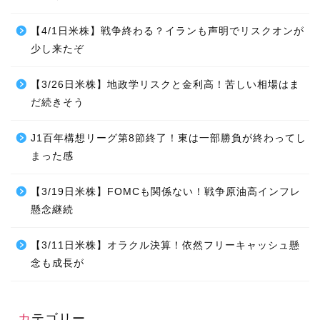
【4/1日米株】戦争終わる？イランも声明でリスクオンが
少し来たぞ
【3/26日米株】地政学リスクと金利高！苦しい相場はま
だ続きそう
J1百年構想リーグ第8節終了！東は一部勝負が終わってし
まった感
【3/19日米株】FOMCも関係ない！戦争原油高インフレ
懸念継続
【3/11日米株】オラクル決算！依然フリーキャッシュ懸
念も成長が
カテゴリー