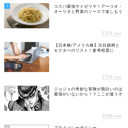
3
コスパ最強サイゼリヤ！アーリオ・
オーリオと野菜のソースで楽しもう
2709
view
4
【日本株/アメリカ株】注目銘柄と
セクターのリスト！参考程度に
2706
view
5
ジョジョの奇妙な冒険が面白いのは
最強がいないから！？ここが違うぞ
2566
view
6
プライバシーポリシー