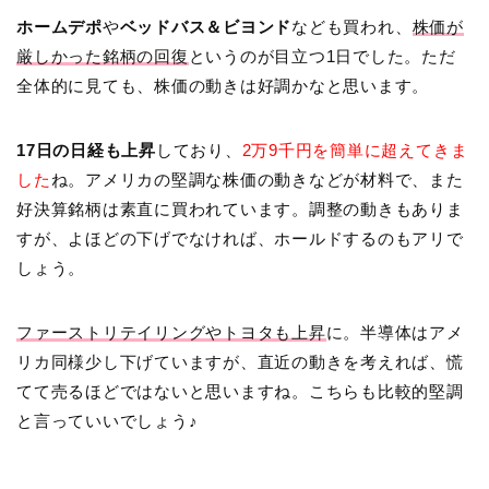
ホームデポ
や
ベッドバス＆ビヨンド
なども買われ、
株価が
厳しかった銘柄の回復
というのが目立つ1日でした。ただ
全体的に見ても、株価の動きは好調かなと思います。
17日の日経も上昇
しており、
2万9千円を簡単に超えてきま
した
ね。アメリカの堅調な株価の動きなどが材料で、また
好決算銘柄は素直に買われています。調整の動きもありま
すが、よほどの下げでなければ、ホールドするのもアリで
しょう。
ファーストリテイリングやトヨタも上昇
に。半導体はアメ
リカ同様少し下げていますが、直近の動きを考えれば、慌
てて売るほどではないと思いますね。こちらも比較的堅調
と言っていいでしょう♪