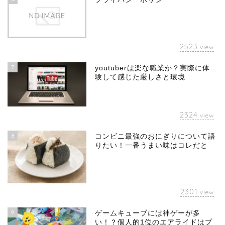
2523
view
7
youtuberは楽な職業か？実際に体
験して感じた厳しさと環境
2324
view
8
コンビニ最強のおにぎりについて語
りたい！一番うまい味はコレだと
2301
view
9
ゲームキューブには神ゲーが多
い！？個人的1位のエアライドはプ