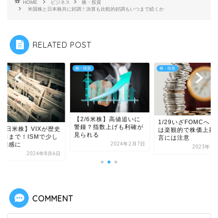
HOME
ビジネス
株・投資
米国株と日本株共に好調！決算も比較的好調もいつまで続くか
RELATED POST
投資
株・投資
株・投資
【2/6米株】高値追いに
1/29いざFOMCへ
警鐘？指数上げも利確が
/6日米株】VIXが歴史
は楽観的で株価上昇
見られる
水準まで！ISMで少し
言には注意
2024年2月7日
安堵感に
2023年1
2024年8月6日
COMMENT