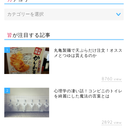
皆が注目する記事
1
丸亀製麺で天ぷらだけ注文！オスス
メとつゆは貰えるのか
8760
view
2
心理学の凄い話！コンビニのトイレ
を綺麗にした魔法の言葉とは
2892
view