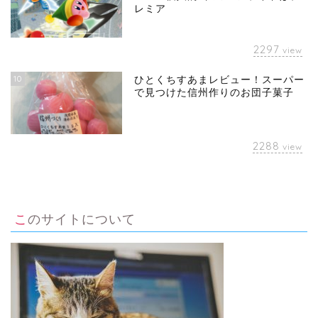
レミア
2297
view
10
ひとくちすあまレビュー！スーパー
で見つけた信州作りのお団子菓子
2288
view
このサイトについて