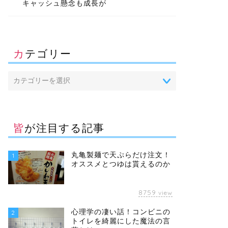
キャッシュ懸念も成長が
カテゴリー
皆が注目する記事
丸亀製麺で天ぷらだけ注文！
1
オススメとつゆは貰えるのか
8759
view
心理学の凄い話！コンビニの
2
トイレを綺麗にした魔法の言