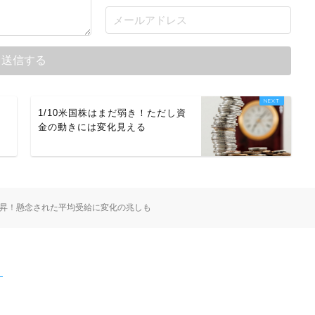
断
1/10米国株はまだ弱き！ただし資
金の動きには変化見える
昇！懸念された平均受給に変化の兆しも