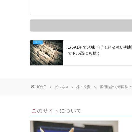
1/6ADPで米株下げ！経済強い判
でドル高にも動く
HOME
ビジネス
株・投資
雇用統計で米国株上
このサイトについて