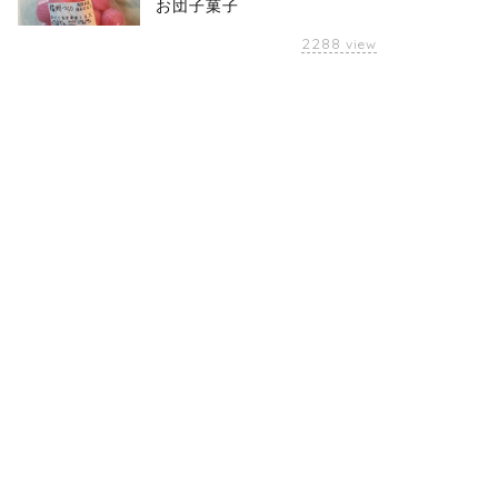
お団子菓子
2288
view