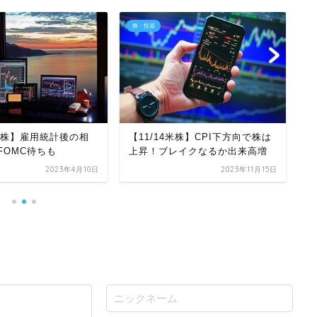
株・投資
株
日本株】雇用統計後の相
【11/14米株】CPI下方向で株は
【
FOMC待ちも
上昇！ブレイクなるか出来高増
と
2023年4月10日
2023年11月15日