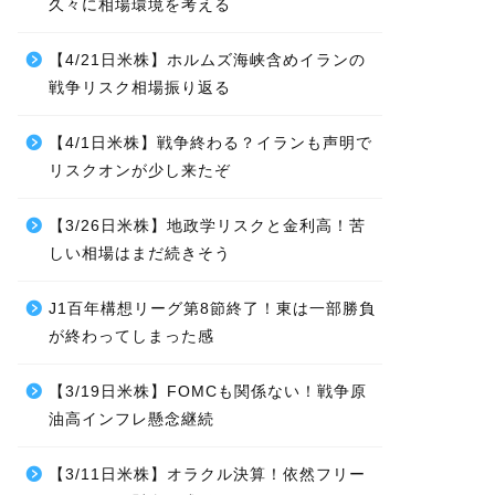
久々に相場環境を考える
【4/21日米株】ホルムズ海峡含めイランの
戦争リスク相場振り返る
【4/1日米株】戦争終わる？イランも声明で
リスクオンが少し来たぞ
【3/26日米株】地政学リスクと金利高！苦
しい相場はまだ続きそう
J1百年構想リーグ第8節終了！東は一部勝負
が終わってしまった感
【3/19日米株】FOMCも関係ない！戦争原
油高インフレ懸念継続
【3/11日米株】オラクル決算！依然フリー