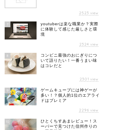
2523
view
youtuberは楽な職業か？実際
7
に体験して感じた厳しさと環
境
2324
view
コンビニ最強のおにぎりにつ
8
いて語りたい！一番うまい味
はコレだと
2301
view
ゲームキューブには神ゲーが
9
多い！？個人的1位のエアライ
ドはプレミア
2296
view
ひとくちすあまレビュー！ス
10
ーパーで見つけた信州作りの