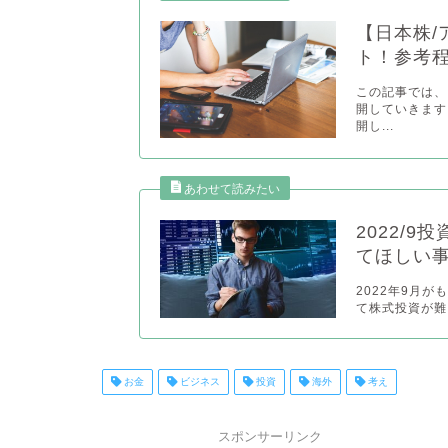
【日本株/
ト！参考
この記事では、
開していきます
開し...
2022/
てほしい
2022年9月
て株式投資が難
お金
ビジネス
投資
海外
考え
スポンサーリンク