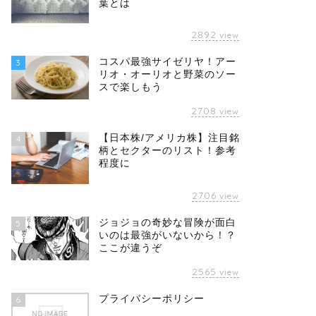
葉とは
2892
view
コスパ最強サイゼリヤ！アー
3
リオ・オーリオと野菜のソー
スで楽しもう
2708
view
【日本株/アメリカ株】注目銘
4
柄とセクターのリスト！参考
程度に
2706
view
ジョジョの奇妙な冒険が面白
5
いのは最強がいないから！？
ここが違うぞ
2565
view
プライバシーポリシー
6