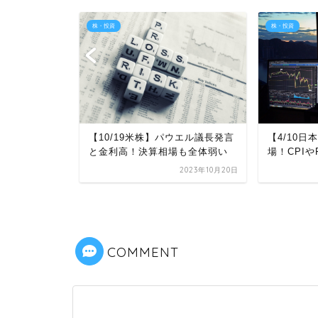
株・投資
株・投資
I下方向で株は
【10/19米株】パウエル議長発言
【4/10
か出来高増
と金利高！決算相場も全体弱い
場！CPIや
2023年11月15日
2023年10月20日
COMMENT