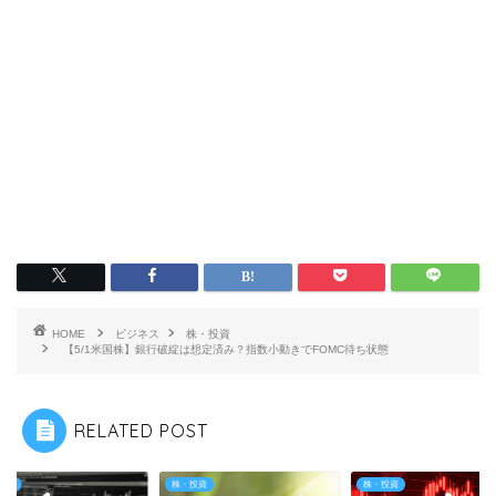
HOME
ビジネス
株・投資
【5/1米国株】銀行破綻は想定済み？指数小動きでFOMC待ち状態
RELATED POST
投資
株・投資
株・投資