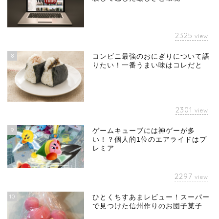
2325
view
8
コンビニ最強のおにぎりについて語
りたい！一番うまい味はコレだと
2301
view
9
ゲームキューブには神ゲーが多
い！？個人的1位のエアライドはプ
レミア
2297
view
10
ひとくちすあまレビュー！スーパー
で見つけた信州作りのお団子菓子