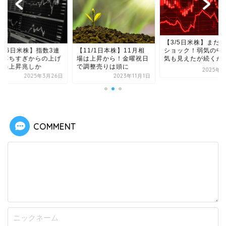
【3/5日米株】まだ
ショック！弱気の中
/26日米株】指数3連
【11/1日本株】11月相
気も見えたが続くか
！落ちすぎからの上げ
場は上昇から！金曜祝日
本格上昇兆しか
で調整売りは頭に
2025年3
2025年3月26日
2023年11月1日
COMMENT