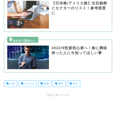
【日本株/アメリカ株】注目銘柄
とセクターのリスト！参考程度
に
2022/9投資初心者へ！株に興味
持った人に今知ってほしい事
お金
ビジネス
投資
海外
考え
スポンサーリンク