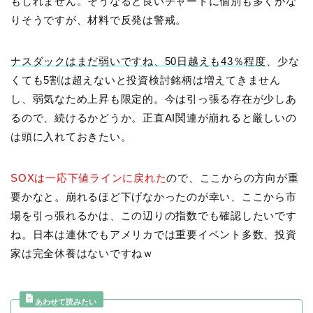
もしれません。そうなると良いチャートに個別も多くがな
りそうですが、材料で反発は警戒。
ナスダックはまだ弱いですね、50日越えも43％程度
、少な
くても5割は超えないと投資検討銘柄は増えてきません
し、弱気なため上昇も限定的。今は引っ張る存在が少しあ
るので、続けるかどうか。正直AI関連が崩れると厳しいの
は頭に入れておきたい。
SOXは一応下値ラインに戻れた
ので、ここからの方向が重
要かなと。崩れるほど下げなかったのが幸い、ここから市
場を引っ張れるかは、この辺りの指数でも確認したいです
ね。日本は連休でもアメリカでは重要イベント多数、投資
家は完全休養はないですねｗ