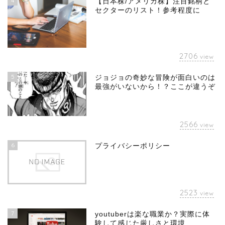
4
【日本株/アメリカ株】注目銘柄と
セクターのリスト！参考程度に
2706
view
5
ジョジョの奇妙な冒険が面白いのは
最強がいないから！？ここが違うぞ
2566
view
6
プライバシーポリシー
2523
view
7
youtuberは楽な職業か？実際に体
験して感じた厳しさと環境