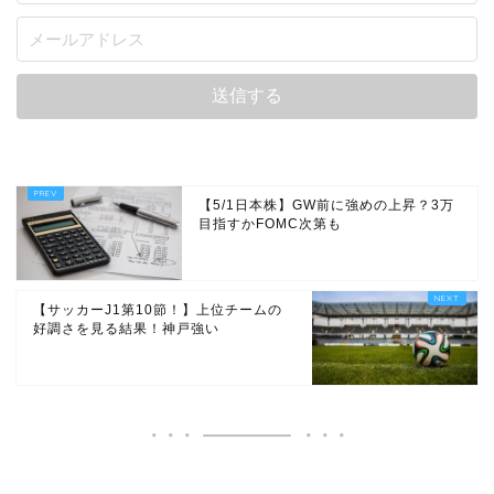
【5/1日本株】GW前に強めの上昇？3万
目指すかFOMC次第も
【サッカーJ1第10節！】上位チームの
好調さを見る結果！神戸強い