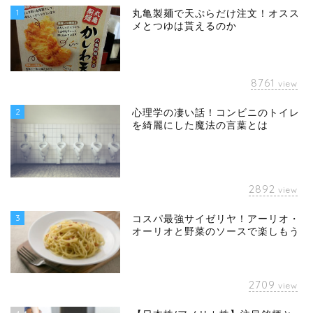
1
丸亀製麺で天ぷらだけ注文！オスス
メとつゆは貰えるのか
8761
view
2
心理学の凄い話！コンビニのトイレ
を綺麗にした魔法の言葉とは
2892
view
3
コスパ最強サイゼリヤ！アーリオ・
オーリオと野菜のソースで楽しもう
2709
view