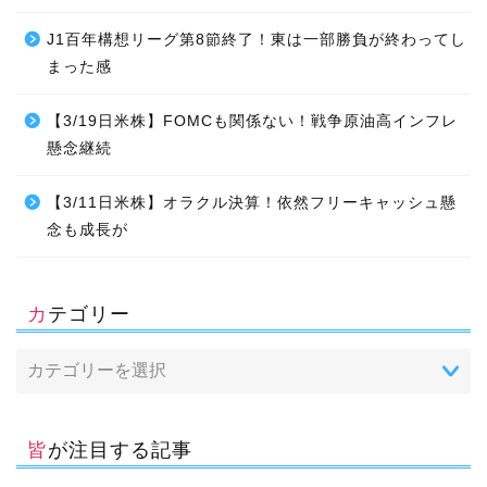
J1百年構想リーグ第8節終了！東は一部勝負が終わってし
まった感
【3/19日米株】FOMCも関係ない！戦争原油高インフレ
懸念継続
【3/11日米株】オラクル決算！依然フリーキャッシュ懸
念も成長が
カテゴリー
皆が注目する記事