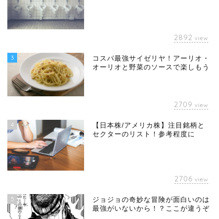
2892
view
3
コスパ最強サイゼリヤ！アーリオ・
オーリオと野菜のソースで楽しもう
2709
view
4
【日本株/アメリカ株】注目銘柄と
セクターのリスト！参考程度に
2706
view
5
ジョジョの奇妙な冒険が面白いのは
最強がいないから！？ここが違うぞ