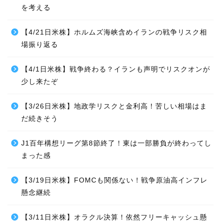
を考える
【4/21日米株】ホルムズ海峡含めイランの戦争リスク相
場振り返る
【4/1日米株】戦争終わる？イランも声明でリスクオンが
少し来たぞ
【3/26日米株】地政学リスクと金利高！苦しい相場はま
だ続きそう
J1百年構想リーグ第8節終了！東は一部勝負が終わってし
まった感
【3/19日米株】FOMCも関係ない！戦争原油高インフレ
懸念継続
【3/11日米株】オラクル決算！依然フリーキャッシュ懸