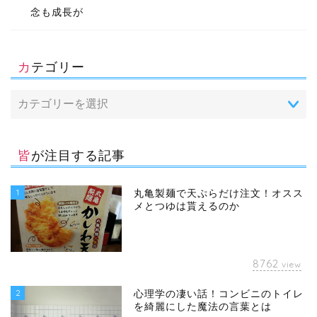
念も成長が
カテゴリー
皆が注目する記事
1
丸亀製麺で天ぷらだけ注文！オスス
メとつゆは貰えるのか
8762
view
2
心理学の凄い話！コンビニのトイレ
を綺麗にした魔法の言葉とは