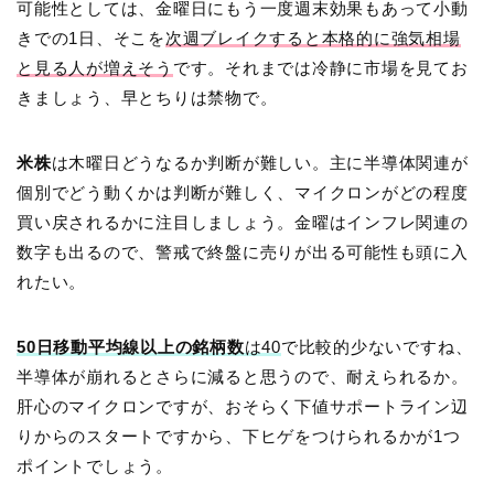
可能性としては、金曜日にもう一度週末効果もあって小動
きでの1日、そこを
次週ブレイクすると本格的に強気相場
と見る人が増えそう
です。それまでは冷静に市場を見てお
きましょう、早とちりは禁物で。
米株
は木曜日どうなるか判断が難しい。主に半導体関連が
個別でどう動くかは判断が難しく、マイクロンがどの程度
買い戻されるかに注目しましょう。金曜はインフレ関連の
数字も出るので、警戒で終盤に売りが出る可能性も頭に入
れたい。
50日移動平均線以上の銘柄数
は40
で比較的少ないですね、
半導体が崩れるとさらに減ると思うので、耐えられるか。
肝心のマイクロンですが、おそらく下値サポートライン辺
りからのスタートですから、下ヒゲをつけられるかが1つ
ポイントでしょう。