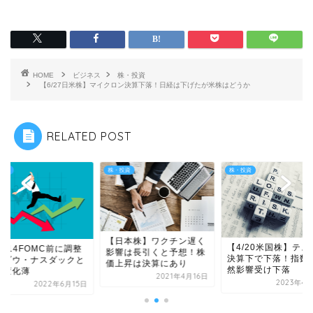
HOME
ビジネス
株・投資
【6/27日米株】マイクロン決算下落！日経は下げたが米株はどうか
RELATED POST
投資
株・投資
株・投資
【日本株】ワクチン遅く
【4/20米国株】テス
/6/14FOMC前に調整
影響は長引くと予想！株
決算下で下落！指数
！ダウ・ナスダックと
価上昇は決算にあり
然影響受け下落
に変化薄
2021年4月16日
2023年4
2022年6月15日