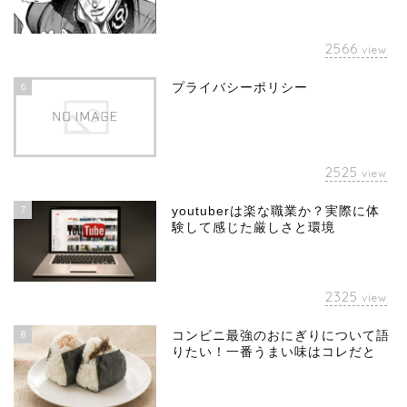
2566
view
6
プライバシーポリシー
2525
view
7
youtuberは楽な職業か？実際に体
験して感じた厳しさと環境
2325
view
8
コンビニ最強のおにぎりについて語
りたい！一番うまい味はコレだと