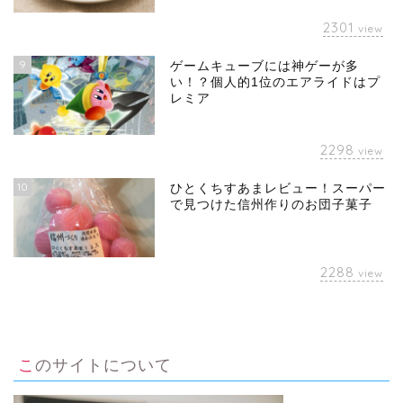
2301
view
9
ゲームキューブには神ゲーが多
い！？個人的1位のエアライドはプ
レミア
2298
view
10
ひとくちすあまレビュー！スーパー
で見つけた信州作りのお団子菓子
2288
view
このサイトについて