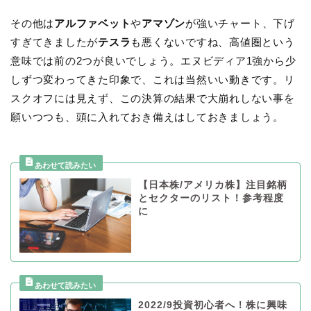
その他は
アルファベット
や
アマゾン
が強いチャート、下げ
すぎてきましたが
テスラ
も悪くないですね、高値圏という
意味では前の2つが良いでしょう。エヌビディア1強から少
しずつ変わってきた印象で、これは当然いい動きです。リ
スクオフには見えず、この決算の結果で大崩れしない事を
願いつつも、頭に入れておき備えはしておきましょう。
【日本株/アメリカ株】注目銘柄
とセクターのリスト！参考程度
に
2022/9投資初心者へ！株に興味