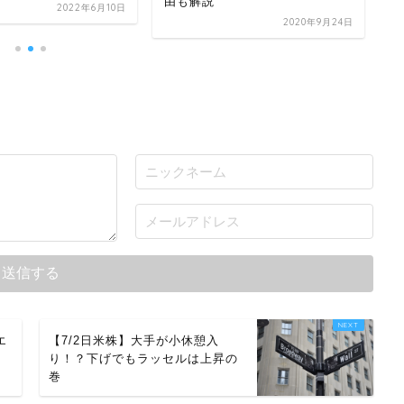
由も解説
ッ
2022年6月10日
2020年9月24日
エ
【7/2日米株】大手が小休憩入
り！？下げでもラッセルは上昇の
巻