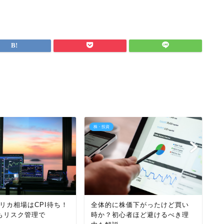
株・投資
株
アメリカ相場はCPI待ち！
全体的に株価下がったけど買い
【
もリスク管理で
時か？初心者ほど避けるべき理
心