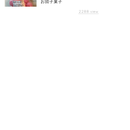
お団子菓子
2288
view