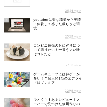
2524
view
youtuberは楽な職業か？実際
7
に体験して感じた厳しさと環
境
2325
view
コンビニ最強のおにぎりにつ
8
いて語りたい！一番うまい味
はコレだと
2301
view
ゲームキューブには神ゲーが
9
多い！？個人的1位のエアライ
ドはプレミア
2298
view
ひとくちすあまレビュー！ス
10
ーパーで見つけた信州作りの