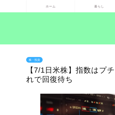
ホーム
暮らし
株・投資
【7/1日米株】指数はプ
れで回復待ち