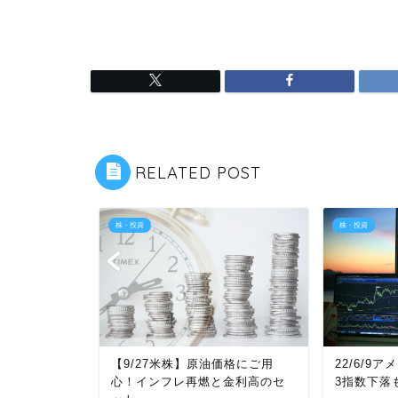
RELATED POST
株・投資
株・投資
たけど買い
【9/27米株】原油価格にご用
22/6/9
けるべき理
心！インフレ再燃と金利高のセ
3指数下落