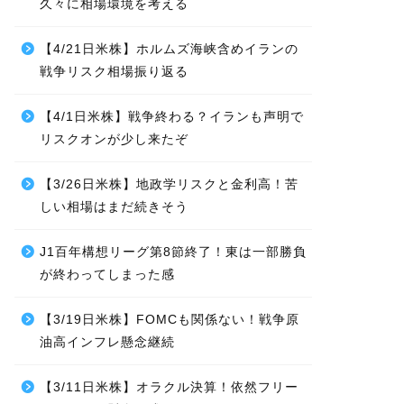
久々に相場環境を考える
【4/21日米株】ホルムズ海峡含めイランの
戦争リスク相場振り返る
【4/1日米株】戦争終わる？イランも声明で
リスクオンが少し来たぞ
【3/26日米株】地政学リスクと金利高！苦
しい相場はまだ続きそう
J1百年構想リーグ第8節終了！東は一部勝負
が終わってしまった感
【3/19日米株】FOMCも関係ない！戦争原
油高インフレ懸念継続
【3/11日米株】オラクル決算！依然フリー