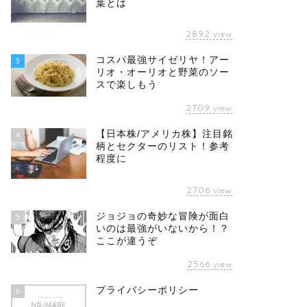
葉とは
2892
view
コスパ最強サイゼリヤ！アー
3
リオ・オーリオと野菜のソー
スで楽しもう
2709
view
【日本株/アメリカ株】注目銘
4
柄とセクターのリスト！参考
程度に
2706
view
ジョジョの奇妙な冒険が面白
5
いのは最強がいないから！？
ここが違うぞ
2566
view
プライバシーポリシー
6