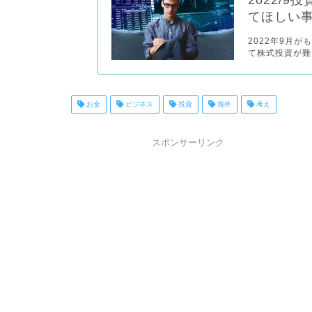
てほしい
2022年9月
て株式投資が難
お金
ビジネス
投資
海外
考え
スポンサーリンク