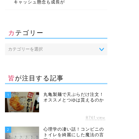
キャッシュ懸念も成長が
カテゴリー
皆が注目する記事
丸亀製麺で天ぷらだけ注文！
1
オススメとつゆは貰えるのか
8761
view
心理学の凄い話！コンビニの
2
トイレを綺麗にした魔法の言