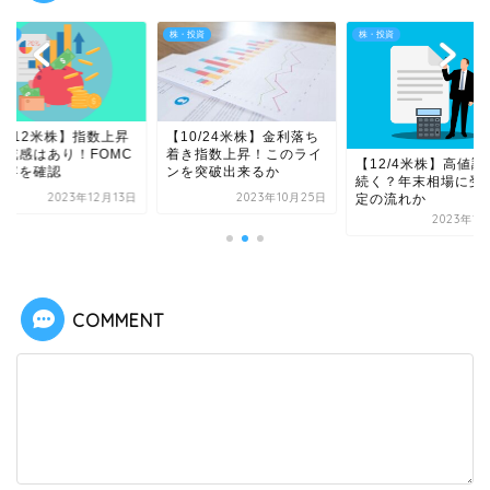
投資
株・投資
株・投資
2/12米株】指数上昇
【10/24米株】金利落ち
警戒感はあり！FOMC
着き指数上昇！このライ
【12/4米株】高値調
内容を確認
ンを突破出来るか
続く？年末相場に受
2023年12月13日
2023年10月25日
定の流れか
2023年1
COMMENT