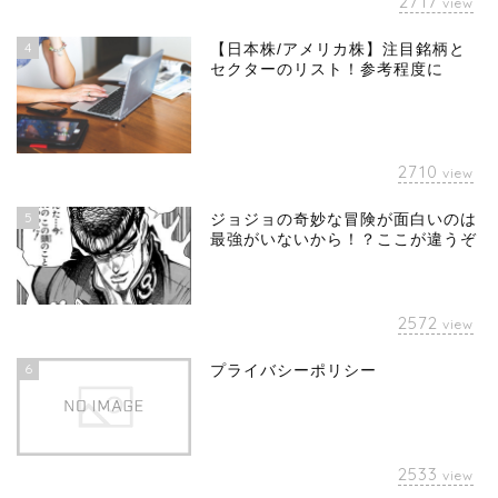
2717
view
4
【日本株/アメリカ株】注目銘柄と
セクターのリスト！参考程度に
2710
view
5
ジョジョの奇妙な冒険が面白いのは
最強がいないから！？ここが違うぞ
2572
view
6
プライバシーポリシー
2533
view