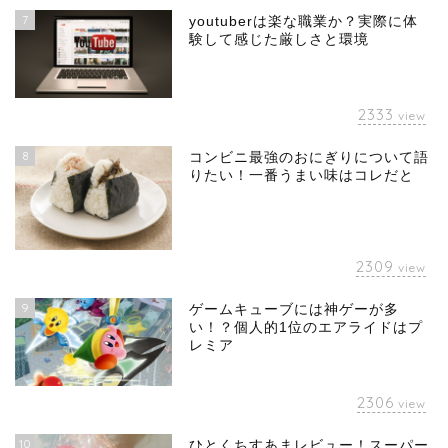
7
youtuberは楽な職業か？実際に体
験して感じた厳しさと環境
2333
view
8
コンビニ最強のおにぎりについて語
りたい！一番うまい味はコレだと
2309
view
9
ゲームキューブには神ゲーが多
い！？個人的1位のエアライドはプ
レミア
2306
view
10
ひとくちすあまレビュー！スーパー