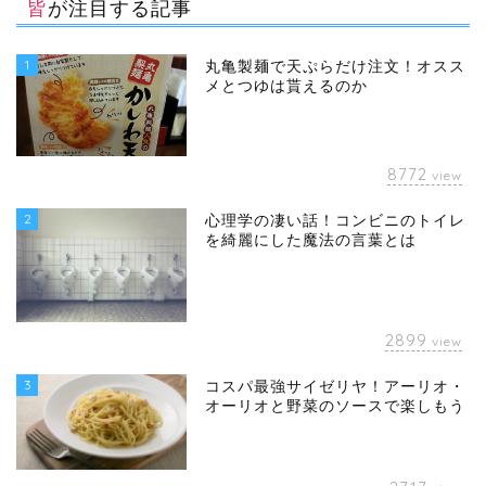
皆が注目する記事
1
丸亀製麺で天ぷらだけ注文！オスス
メとつゆは貰えるのか
8772
view
2
心理学の凄い話！コンビニのトイレ
を綺麗にした魔法の言葉とは
2899
view
3
コスパ最強サイゼリヤ！アーリオ・
オーリオと野菜のソースで楽しもう