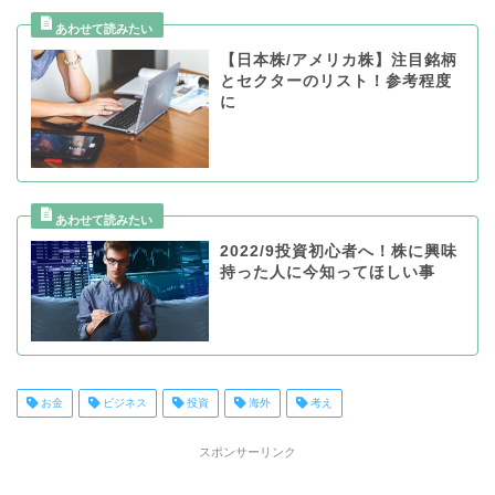
【日本株/アメリカ株】注目銘柄
とセクターのリスト！参考程度
に
2022/9投資初心者へ！株に興味
持った人に今知ってほしい事
お金
ビジネス
投資
海外
考え
スポンサーリンク