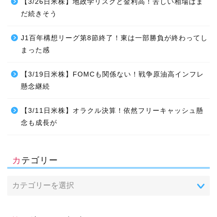
【3/26日米株】地政学リスクと金利高！苦しい相場はま
だ続きそう
J1百年構想リーグ第8節終了！東は一部勝負が終わってし
まった感
【3/19日米株】FOMCも関係ない！戦争原油高インフレ
懸念継続
【3/11日米株】オラクル決算！依然フリーキャッシュ懸
念も成長が
カテゴリー