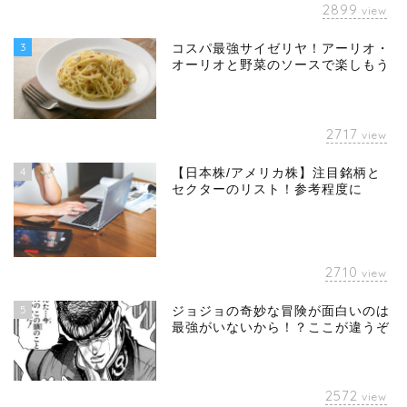
2899
view
3
コスパ最強サイゼリヤ！アーリオ・
オーリオと野菜のソースで楽しもう
2717
view
4
【日本株/アメリカ株】注目銘柄と
セクターのリスト！参考程度に
2710
view
5
ジョジョの奇妙な冒険が面白いのは
最強がいないから！？ここが違うぞ
2572
view