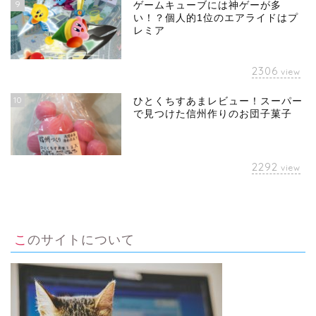
9
ゲームキューブには神ゲーが多
い！？個人的1位のエアライドはプ
レミア
2306
view
10
ひとくちすあまレビュー！スーパー
で見つけた信州作りのお団子菓子
2292
view
このサイトについて