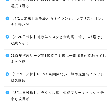
場振り返る
【4/1日米株】戦争終わる？イランも声明でリスクオンが
少し来たぞ
【3/26日米株】地政学リスクと金利高！苦しい相場はま
だ続きそう
J1百年構想リーグ第8節終了！東は一部勝負が終わってし
まった感
【3/19日米株】FOMCも関係ない！戦争原油高インフレ
懸念継続
【3/11日米株】オラクル決算！依然フリーキャッシュ懸
念も成長が