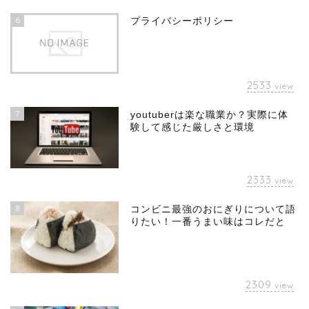
6
プライバシーポリシー
2533
view
7
youtuberは楽な職業か？実際に体
験して感じた厳しさと環境
2333
view
8
コンビニ最強のおにぎりについて語
りたい！一番うまい味はコレだと
2309
view