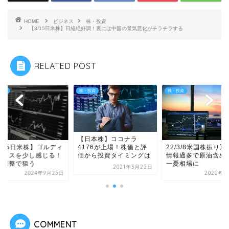
HOME
ビジネス
株・投資
【8/15日米株】日経絶好調！裏には中国の景気悪化がチラチラする
RELATED POST
投資
株・投資
株・投資
【日本株】ココナラ
4176が上場！株価と評
9/25日米株】ゴルディ
22/3/8米国株振り返
価から投資タイミングは
ックスを少し感じる！
情報過多で原油含め
の調整で狙う
一憂相場に
2021年3月22日
2024年9月25日
2022年3
COMMENT