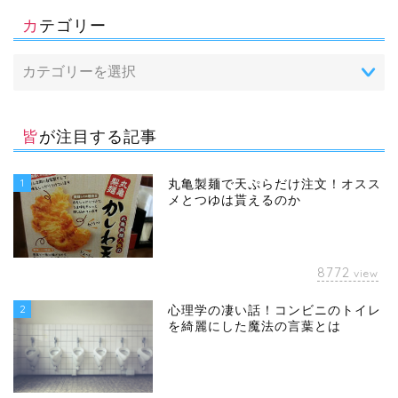
カテゴリー
皆が注目する記事
1
丸亀製麺で天ぷらだけ注文！オスス
メとつゆは貰えるのか
8772
view
2
心理学の凄い話！コンビニのトイレ
を綺麗にした魔法の言葉とは